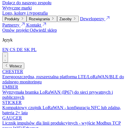
Dołącz do naszego zespołu
Wytyczne marki
Logo, kolory i typografia
Deweloperzy
Produkty
Rozwiązania
Zasoby
Partnerzy
Kontakt
Omów projekt
Odwiedź sklep
Język
EN
CS
DE
SK
PL
Wstecz
CHESTER
Energooszczędna, rozszerzalna platforma LTE/LoRaWAN/BLE do
zdalnego monitoringu
EMBER
Wytrzymała bramka LoRaWAN (IP67) do sieci prywatnych i
publicznych
STICKER
Kompaktowy czujnik LoRaWAN - konfiguracja NFC lub zdalna,
bateria 2+ lata
GAUGER
Licznik impulsów dla linii produkcyjnych - wyjście Modbus TCP