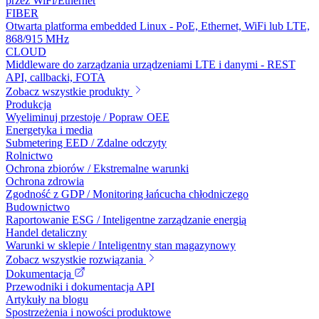
przez WiFi/Ethernet
FIBER
Otwarta platforma embedded Linux - PoE, Ethernet, WiFi lub LTE,
868/915 MHz
CLOUD
Middleware do zarządzania urządzeniami LTE i danymi - REST
API, callbacki, FOTA
Zobacz wszystkie produkty
Produkcja
Wyeliminuj przestoje / Popraw OEE
Energetyka i media
Submetering EED / Zdalne odczyty
Rolnictwo
Ochrona zbiorów / Ekstremalne warunki
Ochrona zdrowia
Zgodność z GDP / Monitoring łańcucha chłodniczego
Budownictwo
Raportowanie ESG / Inteligentne zarządzanie energią
Handel detaliczny
Warunki w sklepie / Inteligentny stan magazynowy
Zobacz wszystkie rozwiązania
Dokumentacja
Przewodniki i dokumentacja API
Artykuły na blogu
Spostrzeżenia i nowości produktowe