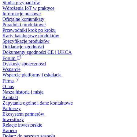
Studia przypadków
Wdrożenia IoT w praktyce
Informacje prasowe
Oficjalne komunikaty
Poradniki produktowe
Przewodniki krok po kroku
Karty katalogowe produktów
Specyfikacje produktów
Deklaracje zgodności
Dokumenty zgodności CE i UKCA
Forum
Dyskusje społeczności
Wsparcie
Wsparcie platformy i eskalacja
Firma
O nas
Nasza historia i misja
Kontakt
Zapytania ogólne i dane kontaktowe
Partnerzy
Ekosystem partnerów
Inwestorzy
Relacje inwestorskie
Kariera
Dołącz do naszego zespołu