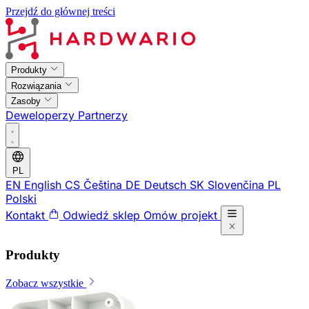
Przejdź do głównej treści
Produkty
Rozwiązania
Zasoby
Deweloperzy
Partnerzy
PL
EN
English
CS
Čeština
DE
Deutsch
SK
Slovenčina
PL
Polski
Kontakt
Odwiedź sklep
Omów projekt
Produkty
Zobacz wszystkie