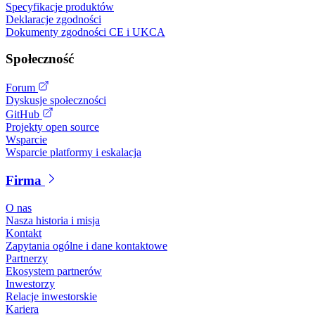
Specyfikacje produktów
Deklaracje zgodności
Dokumenty zgodności CE i UKCA
Społeczność
Forum
Dyskusje społeczności
GitHub
Projekty open source
Wsparcie
Wsparcie platformy i eskalacja
Firma
O nas
Nasza historia i misja
Kontakt
Zapytania ogólne i dane kontaktowe
Partnerzy
Ekosystem partnerów
Inwestorzy
Relacje inwestorskie
Kariera