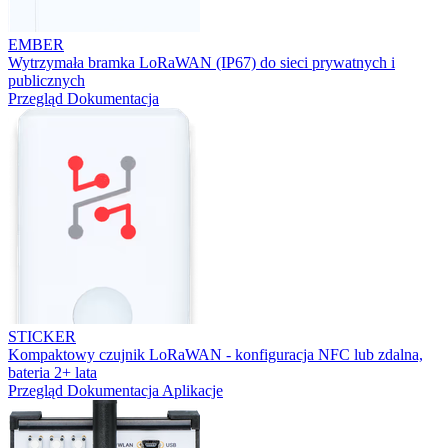
EMBER
Wytrzymała bramka LoRaWAN (IP67) do sieci prywatnych i
publicznych
Przegląd
Dokumentacja
STICKER
Kompaktowy czujnik LoRaWAN - konfiguracja NFC lub zdalna,
bateria 2+ lata
Przegląd
Dokumentacja
Aplikacje