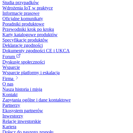
Studia przypadków
Wdrożenia IoT w praktyce
Informacje prasowe
Oficjalne komunikaty
Poradniki produktowe
Przewodniki krok po kroku
Karty katalogowe produktów
Specyfikacje produktów
Deklaracje zgodności
Dokumenty zgodności CE i UKCA
Forum
Dyskusje społeczności
Wsparcie
Wsparcie platformy i eskalacja
Firma
O nas
Nasza historia i misja
Kontakt
Zapytania ogólne i dane kontaktowe
Partnerzy
Ekosystem partnerów
Inwestorzy
Relacje inwestorskie
Kariera
Dołącz do naszego zespołu