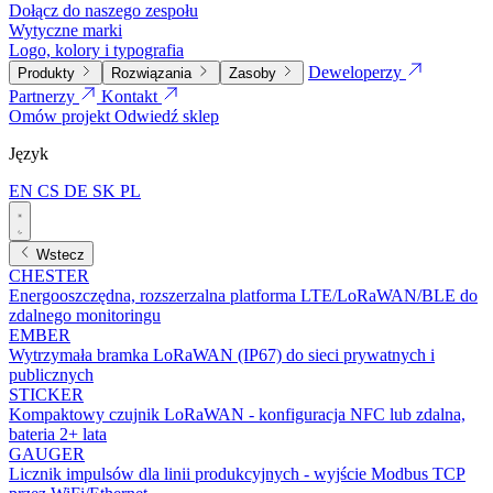
Dołącz do naszego zespołu
Wytyczne marki
Logo, kolory i typografia
Deweloperzy
Produkty
Rozwiązania
Zasoby
Partnerzy
Kontakt
Omów projekt
Odwiedź sklep
Język
EN
CS
DE
SK
PL
Wstecz
CHESTER
Energooszczędna, rozszerzalna platforma LTE/LoRaWAN/BLE do
zdalnego monitoringu
EMBER
Wytrzymała bramka LoRaWAN (IP67) do sieci prywatnych i
publicznych
STICKER
Kompaktowy czujnik LoRaWAN - konfiguracja NFC lub zdalna,
bateria 2+ lata
GAUGER
Licznik impulsów dla linii produkcyjnych - wyjście Modbus TCP