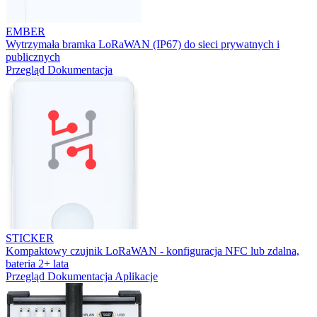
EMBER
Wytrzymała bramka LoRaWAN (IP67) do sieci prywatnych i
publicznych
Przegląd
Dokumentacja
STICKER
Kompaktowy czujnik LoRaWAN - konfiguracja NFC lub zdalna,
bateria 2+ lata
Przegląd
Dokumentacja
Aplikacje