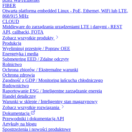
przez WiFi/Ethernet
FIBER
Otwarta platforma embedded Linux - PoE, Ethernet, WiFi lub LTE,
868/915 MHz
CLOUD
Middleware do zarządzania urządzeniami LTE i danymi - REST
API, callbacki, FOTA
Zobacz wszystkie produkty
Produkcja
Wyeliminuj przestoje / Popraw OEE
Energetyka i media
Submetering EED / Zdalne odczyty
Rolnictwo
Ochrona zbiorów / Ekstremalne warunki
Ochrona zdrowia
Zgodność z GDP / Monitoring łańcucha chłodniczego
Budownictwo
Raportowanie ESG / Inteligentne zarządzanie energią
Handel detaliczny
Warunki w sklepie / Inteligentny stan magazynowy
Zobacz wszystkie rozwiązania
Dokumentacja
Przewodniki i dokumentacja API
Artykuły na blogu
Spostrzeżenia i nowości produktowe