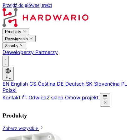
Przejdź do głównej treści
Produkty
Rozwiązania
Zasoby
Deweloperzy
Partnerzy
PL
EN
English
CS
Čeština
DE
Deutsch
SK
Slovenčina
PL
Polski
Kontakt
Odwiedź sklep
Omów projekt
Produkty
Zobacz wszystkie