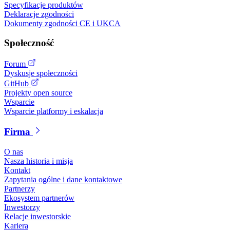
Specyfikacje produktów
Deklaracje zgodności
Dokumenty zgodności CE i UKCA
Społeczność
Forum
Dyskusje społeczności
GitHub
Projekty open source
Wsparcie
Wsparcie platformy i eskalacja
Firma
O nas
Nasza historia i misja
Kontakt
Zapytania ogólne i dane kontaktowe
Partnerzy
Ekosystem partnerów
Inwestorzy
Relacje inwestorskie
Kariera