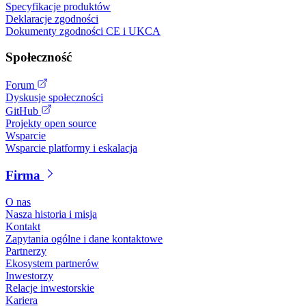
Specyfikacje produktów
Deklaracje zgodności
Dokumenty zgodności CE i UKCA
Społeczność
Forum
Dyskusje społeczności
GitHub
Projekty open source
Wsparcie
Wsparcie platformy i eskalacja
Firma
O nas
Nasza historia i misja
Kontakt
Zapytania ogólne i dane kontaktowe
Partnerzy
Ekosystem partnerów
Inwestorzy
Relacje inwestorskie
Kariera