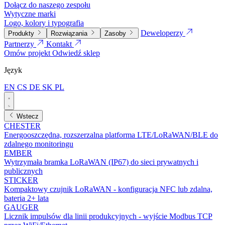
Dołącz do naszego zespołu
Wytyczne marki
Logo, kolory i typografia
Deweloperzy
Produkty
Rozwiązania
Zasoby
Partnerzy
Kontakt
Omów projekt
Odwiedź sklep
Język
EN
CS
DE
SK
PL
Wstecz
CHESTER
Energooszczędna, rozszerzalna platforma LTE/LoRaWAN/BLE do
zdalnego monitoringu
EMBER
Wytrzymała bramka LoRaWAN (IP67) do sieci prywatnych i
publicznych
STICKER
Kompaktowy czujnik LoRaWAN - konfiguracja NFC lub zdalna,
bateria 2+ lata
GAUGER
Licznik impulsów dla linii produkcyjnych - wyjście Modbus TCP