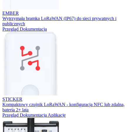
EMBER
Wytrzymała bramka LoRaWAN (IP67) do sieci prywatnych i
publicznych
Przegląd
Dokumentacja
STICKER
Kompaktowy czujnik LoRaWAN - konfiguracja NFC lub zdalna,
bateria 2+ lata
Przegląd
Dokumentacja
Aplikacje