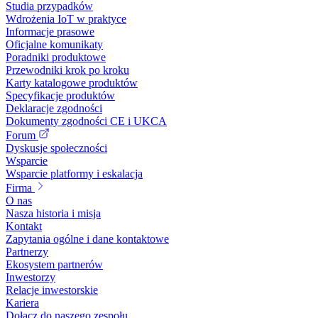
Studia przypadków
Wdrożenia IoT w praktyce
Informacje prasowe
Oficjalne komunikaty
Poradniki produktowe
Przewodniki krok po kroku
Karty katalogowe produktów
Specyfikacje produktów
Deklaracje zgodności
Dokumenty zgodności CE i UKCA
Forum
Dyskusje społeczności
Wsparcie
Wsparcie platformy i eskalacja
Firma
O nas
Nasza historia i misja
Kontakt
Zapytania ogólne i dane kontaktowe
Partnerzy
Ekosystem partnerów
Inwestorzy
Relacje inwestorskie
Kariera
Dołącz do naszego zespołu