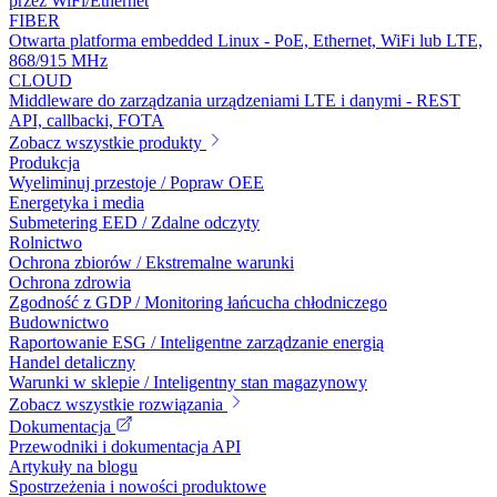
przez WiFi/Ethernet
FIBER
Otwarta platforma embedded Linux - PoE, Ethernet, WiFi lub LTE,
868/915 MHz
CLOUD
Middleware do zarządzania urządzeniami LTE i danymi - REST
API, callbacki, FOTA
Zobacz wszystkie produkty
Produkcja
Wyeliminuj przestoje / Popraw OEE
Energetyka i media
Submetering EED / Zdalne odczyty
Rolnictwo
Ochrona zbiorów / Ekstremalne warunki
Ochrona zdrowia
Zgodność z GDP / Monitoring łańcucha chłodniczego
Budownictwo
Raportowanie ESG / Inteligentne zarządzanie energią
Handel detaliczny
Warunki w sklepie / Inteligentny stan magazynowy
Zobacz wszystkie rozwiązania
Dokumentacja
Przewodniki i dokumentacja API
Artykuły na blogu
Spostrzeżenia i nowości produktowe