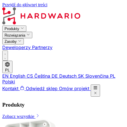
Przejdź do głównej treści
Produkty
Rozwiązania
Zasoby
Deweloperzy
Partnerzy
PL
EN
English
CS
Čeština
DE
Deutsch
SK
Slovenčina
PL
Polski
Kontakt
Odwiedź sklep
Omów projekt
Produkty
Zobacz wszystkie