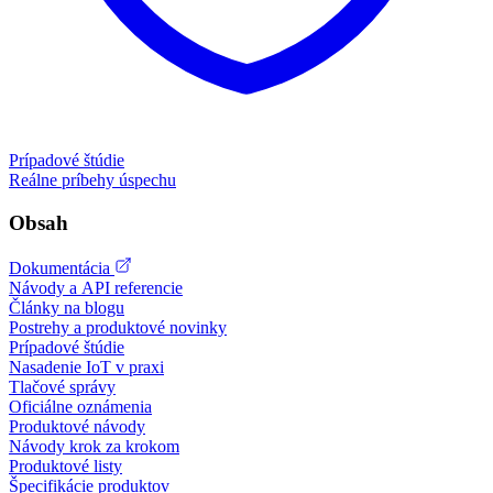
Prípadové štúdie
Reálne príbehy úspechu
Obsah
Dokumentácia
Návody a API referencie
Články na blogu
Postrehy a produktové novinky
Prípadové štúdie
Nasadenie IoT v praxi
Tlačové správy
Oficiálne oznámenia
Produktové návody
Návody krok za krokom
Produktové listy
Špecifikácie produktov