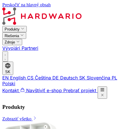
Preskočiť na hlavný obsah
Produkty
Riešenia
Zdroje
Vývojári
Partneri
SK
EN
English
CS
Čeština
DE
Deutsch
SK
Slovenčina
PL
Polski
Kontakt
Navštíviť e-shop
Prebrať projekt
Produkty
Zobraziť všetko