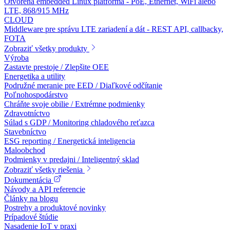
Otvorená embedded Linux platforma - PoE, Ethernet, WiFi alebo
LTE, 868/915 MHz
CLOUD
Middleware pre správu LTE zariadení a dát - REST API, callbacky,
FOTA
Zobraziť všetky produkty
Výroba
Zastavte prestoje / Zlepšite OEE
Energetika a utility
Podružné meranie pre EED / Diaľkové odčítanie
Poľnohospodárstvo
Chráňte svoje obilie / Extrémne podmienky
Zdravotníctvo
Súlad s GDP / Monitoring chladového reťazca
Stavebníctvo
ESG reporting / Energetická inteligencia
Maloobchod
Podmienky v predajni / Inteligentný sklad
Zobraziť všetky riešenia
Dokumentácia
Návody a API referencie
Články na blogu
Postrehy a produktové novinky
Prípadové štúdie
Nasadenie IoT v praxi