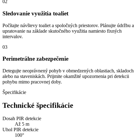
02
Sledovanie využitia toaliet
Počítajte návštevy toaliet a spoločných priestorov. Plánujte údržbu a
upratovanie na základe skutočného využitia namiesto fixných
intervalov.
03
Perimetrálne zabezpečenie
Detegujte neoprávnený pohyb v obmedzených oblastiach, skladoch
alebo na staveniskách. Prijmite okamžité upozornenia pri detekcii
pohybu mimo pracovnej doby.
Špecifikácie
Technické špecifikácie
Dosah PIR detekcie
Až 5 m
Uhol PIR detekcie
100°