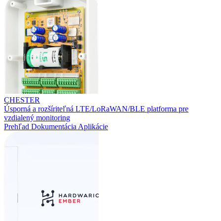
CHESTER
Úsporná a rozšíriteľná LTE/LoRaWAN/BLE platforma pre
vzdialený monitoring
Prehľad
Dokumentácia
Aplikácie