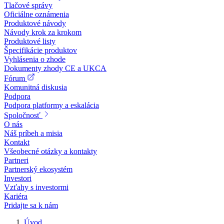
Tlačové správy
Oficiálne oznámenia
Produktové návody
Návody krok za krokom
Produktové listy
Špecifikácie produktov
Vyhlásenia o zhode
Dokumenty zhody CE a UKCA
Fórum
Komunitná diskusia
Podpora
Podpora platformy a eskalácia
Spoločnosť
O nás
Náš príbeh a misia
Kontakt
Všeobecné otázky a kontakty
Partneri
Partnerský ekosystém
Investori
Vzťahy s investormi
Kariéra
Pridajte sa k nám
Úvod