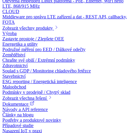
Otevřená embedded Linux platforma - PoE, Ethernet, WiFi nebo
LTE, 868/915 MHz
CLOUD
Middleware pro správu LTE zařízení a dat - REST API, callbacky,
FOTA
Zobrazit všechny produkty
Výroba
Zastavte prostoje / Zlepšete OEE
Energetika a utility
Podružné měření pro EED / Dálkové odečty
Zemědělství
Chraňte své obilí / Extrémní podmínky
Zdravotnictví
Soulad s GDP / Monitoring chladového řetězce
Stavebnictví
ESG reporting / Energetická inteligence
Maloobchod
Podmínky v prodejně / Chytrý sklad
Zobrazit všechna řešení
Dokumentace
Návody a API reference
Články na blogu
Postřehy a produktové novinky
Případové studie
Nasazení IoT v praxi