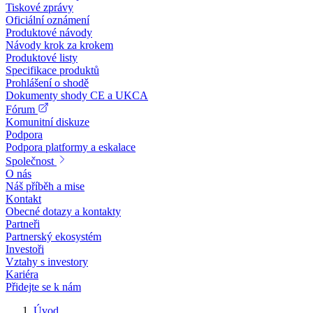
Tiskové zprávy
Oficiální oznámení
Produktové návody
Návody krok za krokem
Produktové listy
Specifikace produktů
Prohlášení o shodě
Dokumenty shody CE a UKCA
Fórum
Komunitní diskuze
Podpora
Podpora platformy a eskalace
Společnost
O nás
Náš příběh a mise
Kontakt
Obecné dotazy a kontakty
Partneři
Partnerský ekosystém
Investoři
Vztahy s investory
Kariéra
Přidejte se k nám
Úvod