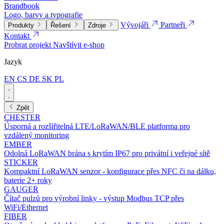
Brandbook
Logo, barvy a typografie
Vývojáři
Partneři
Produkty
Řešení
Zdroje
Kontakt
Probrat projekt
Navštívit e-shop
Jazyk
EN
CS
DE
SK
PL
Zpět
CHESTER
Úsporná a rozšiřitelná LTE/LoRaWAN/BLE platforma pro
vzdálený monitoring
EMBER
Odolná LoRaWAN brána s krytím IP67 pro privátní i veřejné sítě
STICKER
Kompaktní LoRaWAN senzor - konfigurace přes NFC či na dálku,
baterie 2+ roky
GAUGER
Čítač pulzů pro výrobní linky - výstup Modbus TCP přes
WiFi/Ethernet
FIBER