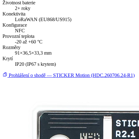
Životnost baterie
2+ roky
Konektivita
LoRaWAN (EU868/US915)
Konfigurace
NFC
Provozní teplota
-20 až +60 °C
Rozměry
91×36,5×33,3 mm
Krytí
IP20 (IP67 s krytem)
Prohlášení o shodě — STICKER Motion (HDC.260706.24-R1)