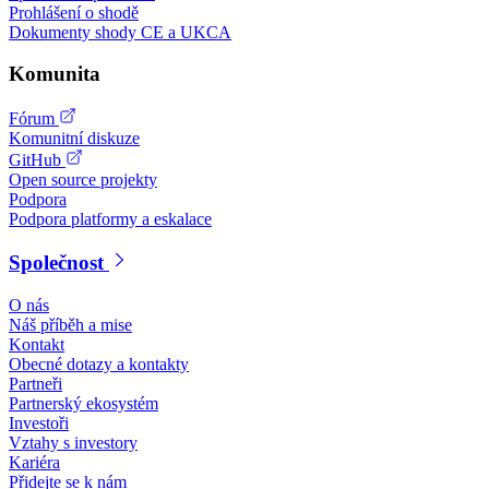
Prohlášení o shodě
Dokumenty shody CE a UKCA
Komunita
Fórum
Komunitní diskuze
GitHub
Open source projekty
Podpora
Podpora platformy a eskalace
Společnost
O nás
Náš příběh a mise
Kontakt
Obecné dotazy a kontakty
Partneři
Partnerský ekosystém
Investoři
Vztahy s investory
Kariéra
Přidejte se k nám