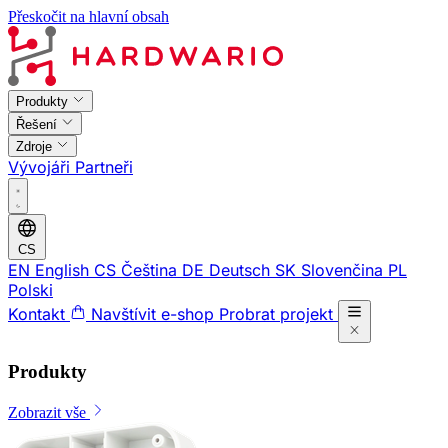
Přeskočit na hlavní obsah
Produkty
Řešení
Zdroje
Vývojáři
Partneři
CS
EN
English
CS
Čeština
DE
Deutsch
SK
Slovenčina
PL
Polski
Kontakt
Navštívit e-shop
Probrat projekt
Produkty
Zobrazit vše