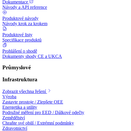
Dokumentace
Návody a API reference
Produktové návody
Návody krok za krokem
Produktové listy
Specifikace produktů
Prohlášení o shodě
Dokumenty shody CE a UKCA
Průmyslové
Infrastruktura
Zobrazit všechna řešení
Výroba
Zastavte prostoje / Zlepšete OEE
Energetika a utility
Podružné měření pro EED / Dálkové odečty
Zemědělství
Chraňte své obilí / Extrémní podmínky
Zdravotnictví