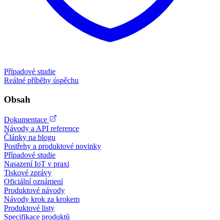
Případové studie
Reálné příběhy úspěchu
Obsah
Dokumentace
Návody a API reference
Články na blogu
Postřehy a produktové novinky
Případové studie
Nasazení IoT v praxi
Tiskové zprávy
Oficiální oznámení
Produktové návody
Návody krok za krokem
Produktové listy
Specifikace produktů