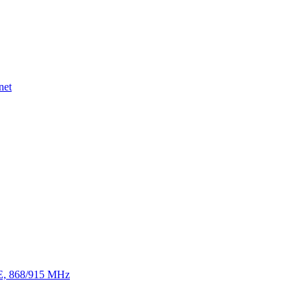
net
TE, 868/915 MHz