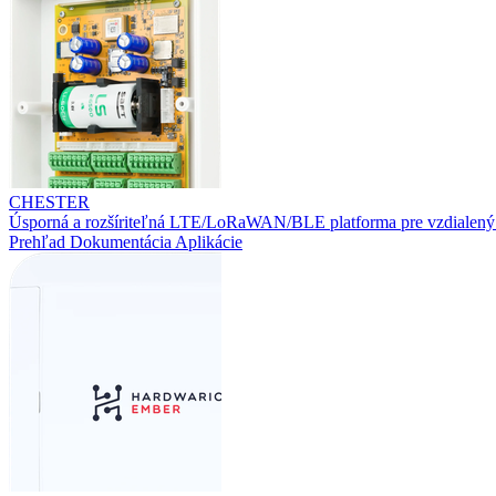
CHESTER
Úsporná a rozšíriteľná LTE/LoRaWAN/BLE platforma pre vzdialený
Prehľad
Dokumentácia
Aplikácie