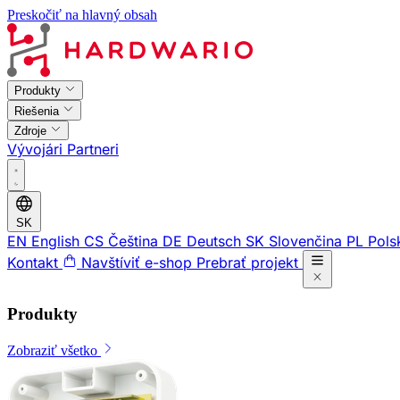
Preskočiť na hlavný obsah
Produkty
Riešenia
Zdroje
Vývojári
Partneri
SK
EN
English
CS
Čeština
DE
Deutsch
SK
Slovenčina
PL
Pols
Kontakt
Navštíviť e-shop
Prebrať projekt
Produkty
Zobraziť všetko