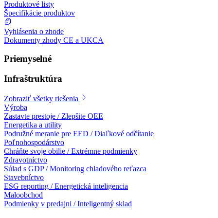
Produktové listy
Špecifikácie produktov
Vyhlásenia o zhode
Dokumenty zhody CE a UKCA
Priemyselné
Infraštruktúra
Zobraziť všetky riešenia
Výroba
Zastavte prestoje / Zlepšite OEE
Energetika a utility
Podružné meranie pre EED / Diaľkové odčítanie
Poľnohospodárstvo
Chráňte svoje obilie / Extrémne podmienky
Zdravotníctvo
Súlad s GDP / Monitoring chladového reťazca
Stavebníctvo
ESG reporting / Energetická inteligencia
Maloobchod
Podmienky v predajni / Inteligentný sklad