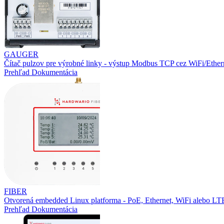
GAUGER
Čítač pulzov pre výrobné linky - výstup Modbus TCP cez WiFi/Ether
Prehľad
Dokumentácia
FIBER
Otvorená embedded Linux platforma - PoE, Ethernet, WiFi alebo L
Prehľad
Dokumentácia