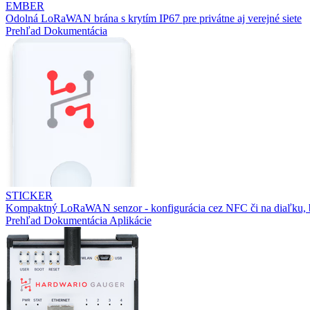
EMBER
Odolná LoRaWAN brána s krytím IP67 pre privátne aj verejné siete
Prehľad
Dokumentácia
STICKER
Kompaktný LoRaWAN senzor - konfigurácia cez NFC či na diaľku, b
Prehľad
Dokumentácia
Aplikácie