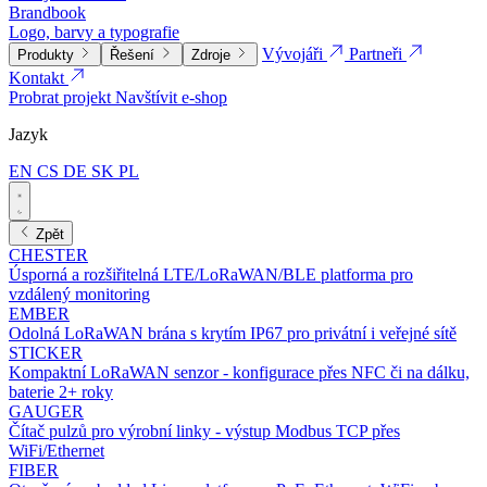
Brandbook
Logo, barvy a typografie
Vývojáři
Partneři
Produkty
Řešení
Zdroje
Kontakt
Probrat projekt
Navštívit e-shop
Jazyk
EN
CS
DE
SK
PL
Zpět
CHESTER
Úsporná a rozšiřitelná LTE/LoRaWAN/BLE platforma pro
vzdálený monitoring
EMBER
Odolná LoRaWAN brána s krytím IP67 pro privátní i veřejné sítě
STICKER
Kompaktní LoRaWAN senzor - konfigurace přes NFC či na dálku,
baterie 2+ roky
GAUGER
Čítač pulzů pro výrobní linky - výstup Modbus TCP přes
WiFi/Ethernet
FIBER