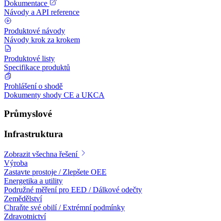
Dokumentace
Návody a API reference
Produktové návody
Návody krok za krokem
Produktové listy
Specifikace produktů
Prohlášení o shodě
Dokumenty shody CE a UKCA
Průmyslové
Infrastruktura
Zobrazit všechna řešení
Výroba
Zastavte prostoje / Zlepšete OEE
Energetika a utility
Podružné měření pro EED / Dálkové odečty
Zemědělství
Chraňte své obilí / Extrémní podmínky
Zdravotnictví