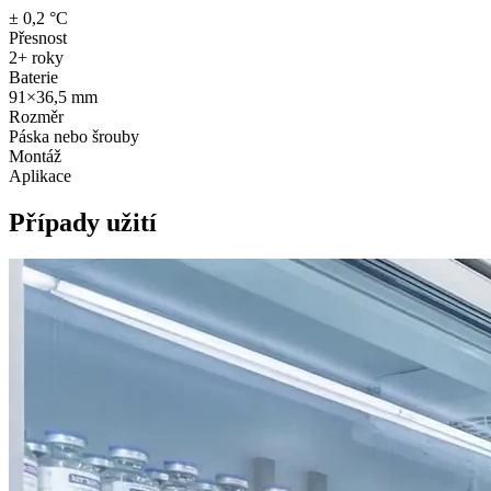
± 0,2 °C
Přesnost
2+ roky
Baterie
91×36,5 mm
Rozměr
Páska nebo šrouby
Montáž
Aplikace
Případy užití