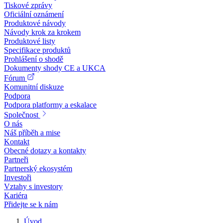
Tiskové zprávy
Oficiální oznámení
Produktové návody
Návody krok za krokem
Produktové listy
Specifikace produktů
Prohlášení o shodě
Dokumenty shody CE a UKCA
Fórum
Komunitní diskuze
Podpora
Podpora platformy a eskalace
Společnost
O nás
Náš příběh a mise
Kontakt
Obecné dotazy a kontakty
Partneři
Partnerský ekosystém
Investoři
Vztahy s investory
Kariéra
Přidejte se k nám
Úvod