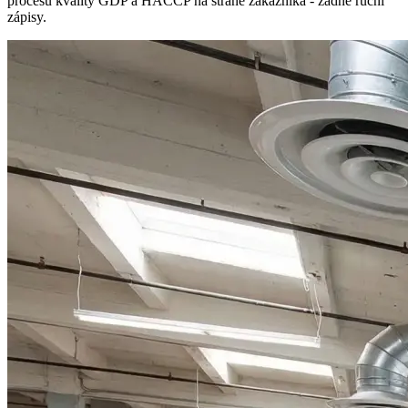
procesů kvality GDP a HACCP na straně zákazníka - žádné ruční
zápisy.