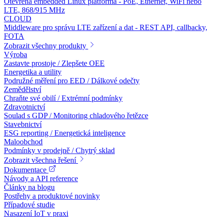
Otevřená embedded Linux platforma - PoE, Ethernet, WiFi nebo
LTE, 868/915 MHz
CLOUD
Middleware pro správu LTE zařízení a dat - REST API, callbacky,
FOTA
Zobrazit všechny produkty
Výroba
Zastavte prostoje / Zlepšete OEE
Energetika a utility
Podružné měření pro EED / Dálkové odečty
Zemědělství
Chraňte své obilí / Extrémní podmínky
Zdravotnictví
Soulad s GDP / Monitoring chladového řetězce
Stavebnictví
ESG reporting / Energetická inteligence
Maloobchod
Podmínky v prodejně / Chytrý sklad
Zobrazit všechna řešení
Dokumentace
Návody a API reference
Články na blogu
Postřehy a produktové novinky
Případové studie
Nasazení IoT v praxi