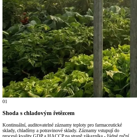
01
Shoda s chladovým řetězcem
Kontinuální, auditovatelné záznamy teploty pro farmaceutické
sklady, chladírny a potravinové sklady. Záznamy vstupují do
procesů kvality GDP a HACCP na straně zákazníka - žádné ruční