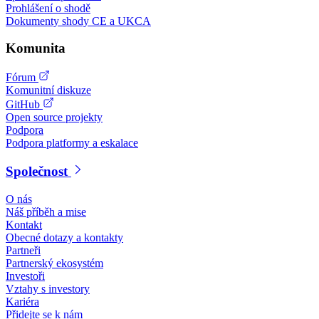
Prohlášení o shodě
Dokumenty shody CE a UKCA
Komunita
Fórum
Komunitní diskuze
GitHub
Open source projekty
Podpora
Podpora platformy a eskalace
Společnost
O nás
Náš příběh a mise
Kontakt
Obecné dotazy a kontakty
Partneři
Partnerský ekosystém
Investoři
Vztahy s investory
Kariéra
Přidejte se k nám