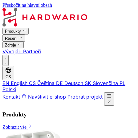
Přeskočit na hlavní obsah
Produkty
Řešení
Zdroje
Vývojáři
Partneři
CS
EN
English
CS
Čeština
DE
Deutsch
SK
Slovenčina
PL
Polski
Kontakt
Navštívit e-shop
Probrat projekt
Produkty
Zobrazit vše