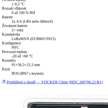
± 0,2 °C
Rozsah vlhkosti
0 až 100 % RH
Baterie
2x AA (LR6 nebo lithiové)
Životnost baterie
2+ roky
Konektivita
LoRaWAN (EU868/US915)
Konfigurace
NFC
Provozní teplota
-20 až +60 °C
Rozměry
91×36,5×33,3 mm
Krytí
IP20 (IP67 s krytem)
Prohlášení o shodě — STICKER Clime (HDC.260706.22-R1)