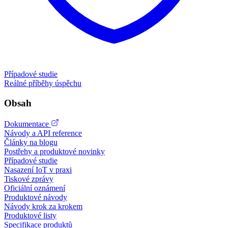
Případové studie
Reálné příběhy úspěchu
Obsah
Dokumentace
Návody a API reference
Články na blogu
Postřehy a produktové novinky
Případové studie
Nasazení IoT v praxi
Tiskové zprávy
Oficiální oznámení
Produktové návody
Návody krok za krokem
Produktové listy
Specifikace produktů