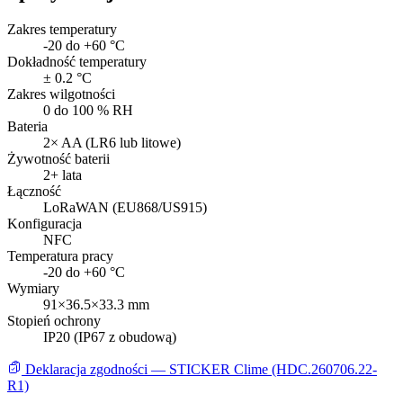
Zakres temperatury
-20 do +60 °C
Dokładność temperatury
± 0.2 °C
Zakres wilgotności
0 do 100 % RH
Bateria
2× AA (LR6 lub litowe)
Żywotność baterii
2+ lata
Łączność
LoRaWAN (EU868/US915)
Konfiguracja
NFC
Temperatura pracy
-20 do +60 °C
Wymiary
91×36.5×33.3 mm
Stopień ochrony
IP20 (IP67 z obudową)
Deklaracja zgodności — STICKER Clime (HDC.260706.22-
R1)