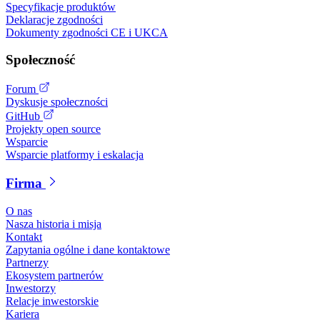
Specyfikacje produktów
Deklaracje zgodności
Dokumenty zgodności CE i UKCA
Społeczność
Forum
Dyskusje społeczności
GitHub
Projekty open source
Wsparcie
Wsparcie platformy i eskalacja
Firma
O nas
Nasza historia i misja
Kontakt
Zapytania ogólne i dane kontaktowe
Partnerzy
Ekosystem partnerów
Inwestorzy
Relacje inwestorskie
Kariera