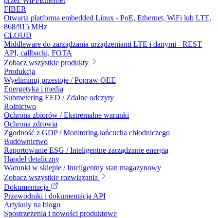
przez WiFi/Ethernet
FIBER
Otwarta platforma embedded Linux - PoE, Ethernet, WiFi lub LTE,
868/915 MHz
CLOUD
Middleware do zarządzania urządzeniami LTE i danymi - REST
API, callbacki, FOTA
Zobacz wszystkie produkty
Produkcja
Wyeliminuj przestoje / Popraw OEE
Energetyka i media
Submetering EED / Zdalne odczyty
Rolnictwo
Ochrona zbiorów / Ekstremalne warunki
Ochrona zdrowia
Zgodność z GDP / Monitoring łańcucha chłodniczego
Budownictwo
Raportowanie ESG / Inteligentne zarządzanie energią
Handel detaliczny
Warunki w sklepie / Inteligentny stan magazynowy
Zobacz wszystkie rozwiązania
Dokumentacja
Przewodniki i dokumentacja API
Artykuły na blogu
Spostrzeżenia i nowości produktowe