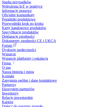
Studia przypadków
Wdrożenia IoT w praktyce
Informacje prasowe
Oficjalne komunikaty
Poradniki produktowe
Przewodniki krok po kroku
Karty katalogowe produktów
Specyfikacje produktów
Deklaracje zgodności
Dokumenty zgodności CE i UKCA
Forum
Dyskusje społeczności
Wsparcie
Wsparcie platformy i eskalacja
Firma
O nas
Nasza historia i misja
Kontakt
Zapytania ogólne i dane kontaktowe
Partnerzy
Ekosystem partnerów
Inwestorzy
Relacje inwestorskie
Kariera
Dołącz do naszego zespołu