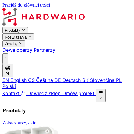
Przejdź do głównej treści
Produkty
Rozwiązania
Zasoby
Deweloperzy
Partnerzy
PL
EN
English
CS
Čeština
DE
Deutsch
SK
Slovenčina
PL
Polski
Kontakt
Odwiedź sklep
Omów projekt
Produkty
Zobacz wszystkie