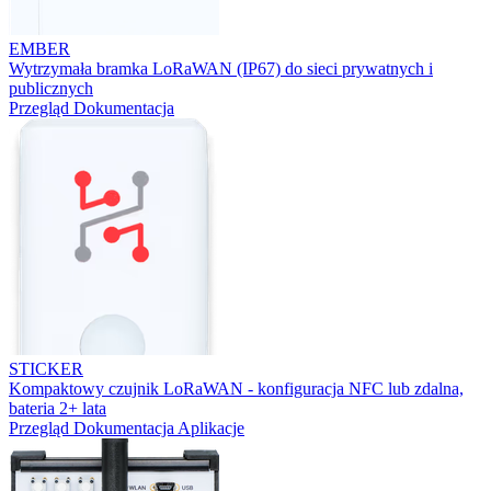
EMBER
Wytrzymała bramka LoRaWAN (IP67) do sieci prywatnych i
publicznych
Przegląd
Dokumentacja
STICKER
Kompaktowy czujnik LoRaWAN - konfiguracja NFC lub zdalna,
bateria 2+ lata
Przegląd
Dokumentacja
Aplikacje