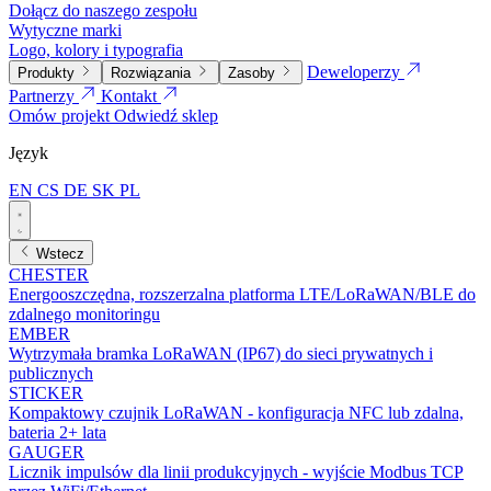
Dołącz do naszego zespołu
Wytyczne marki
Logo, kolory i typografia
Deweloperzy
Produkty
Rozwiązania
Zasoby
Partnerzy
Kontakt
Omów projekt
Odwiedź sklep
Język
EN
CS
DE
SK
PL
Wstecz
CHESTER
Energooszczędna, rozszerzalna platforma LTE/LoRaWAN/BLE do
zdalnego monitoringu
EMBER
Wytrzymała bramka LoRaWAN (IP67) do sieci prywatnych i
publicznych
STICKER
Kompaktowy czujnik LoRaWAN - konfiguracja NFC lub zdalna,
bateria 2+ lata
GAUGER
Licznik impulsów dla linii produkcyjnych - wyjście Modbus TCP