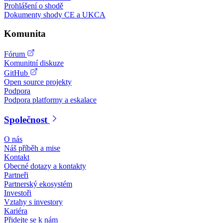
Prohlášení o shodě
Dokumenty shody CE a UKCA
Komunita
Fórum
Komunitní diskuze
GitHub
Open source projekty
Podpora
Podpora platformy a eskalace
Společnost
O nás
Náš příběh a mise
Kontakt
Obecné dotazy a kontakty
Partneři
Partnerský ekosystém
Investoři
Vztahy s investory
Kariéra
Přidejte se k nám