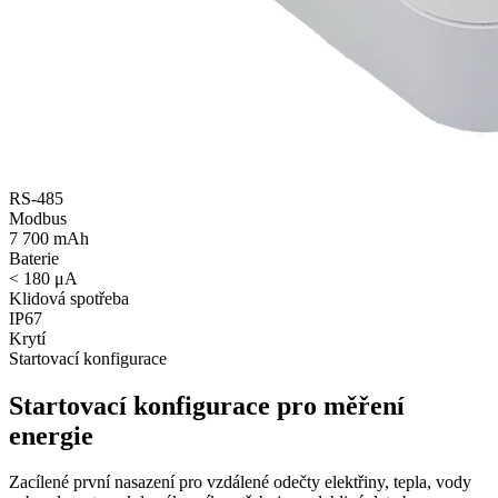
RS‑485
Modbus
7 700 mAh
Baterie
< 180 μA
Klidová spotřeba
IP67
Krytí
Startovací konfigurace
Startovací konfigurace pro měření
energie
Zacílené první nasazení pro vzdálené odečty elektřiny, tepla, vody