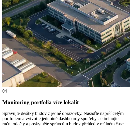
04
Monitoring portfolia více lokalit
Spravujte desítky budov z jedné obrazovky. Nasaďte napříč celým
portfoliem a vytvořte jednotné dashboardy spotřeby - eliminujte
ruční odečty a poskytněte správcům budov přehled v reálném čase.