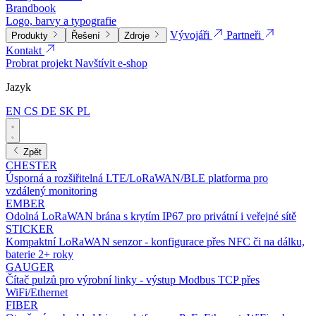
Brandbook
Logo, barvy a typografie
Vývojáři
Partneři
Produkty
Řešení
Zdroje
Kontakt
Probrat projekt
Navštívit e-shop
Jazyk
EN
CS
DE
SK
PL
Zpět
CHESTER
Úsporná a rozšiřitelná LTE/LoRaWAN/BLE platforma pro
vzdálený monitoring
EMBER
Odolná LoRaWAN brána s krytím IP67 pro privátní i veřejné sítě
STICKER
Kompaktní LoRaWAN senzor - konfigurace přes NFC či na dálku,
baterie 2+ roky
GAUGER
Čítač pulzů pro výrobní linky - výstup Modbus TCP přes
WiFi/Ethernet
FIBER