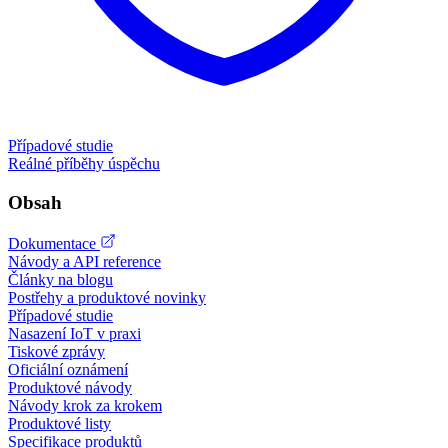
Případové studie
Reálné příběhy úspěchu
Obsah
Dokumentace
Návody a API reference
Články na blogu
Postřehy a produktové novinky
Případové studie
Nasazení IoT v praxi
Tiskové zprávy
Oficiální oznámení
Produktové návody
Návody krok za krokem
Produktové listy
Specifikace produktů