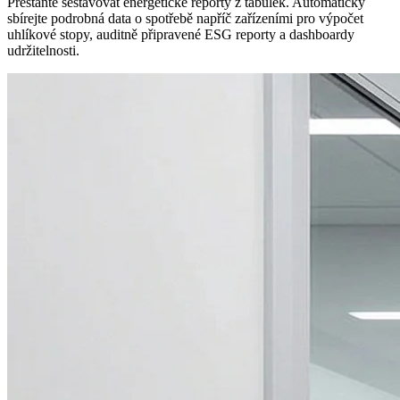
Přestaňte sestavovat energetické reporty z tabulek. Automaticky
sbírejte podrobná data o spotřebě napříč zařízeními pro výpočet
uhlíkové stopy, auditně připravené ESG reporty a dashboardy
udržitelnosti.