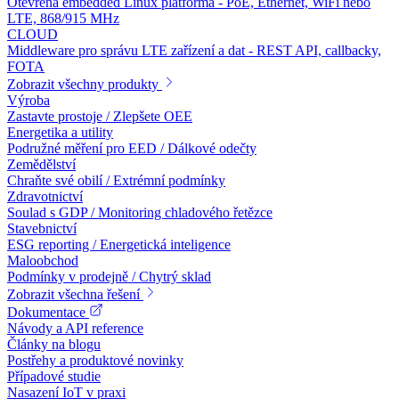
Otevřená embedded Linux platforma - PoE, Ethernet, WiFi nebo
LTE, 868/915 MHz
CLOUD
Middleware pro správu LTE zařízení a dat - REST API, callbacky,
FOTA
Zobrazit všechny produkty
Výroba
Zastavte prostoje / Zlepšete OEE
Energetika a utility
Podružné měření pro EED / Dálkové odečty
Zemědělství
Chraňte své obilí / Extrémní podmínky
Zdravotnictví
Soulad s GDP / Monitoring chladového řetězce
Stavebnictví
ESG reporting / Energetická inteligence
Maloobchod
Podmínky v prodejně / Chytrý sklad
Zobrazit všechna řešení
Dokumentace
Návody a API reference
Články na blogu
Postřehy a produktové novinky
Případové studie
Nasazení IoT v praxi