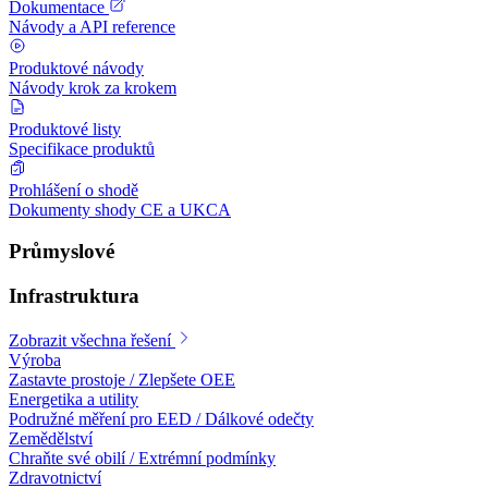
Dokumentace
Návody a API reference
Produktové návody
Návody krok za krokem
Produktové listy
Specifikace produktů
Prohlášení o shodě
Dokumenty shody CE a UKCA
Průmyslové
Infrastruktura
Zobrazit všechna řešení
Výroba
Zastavte prostoje / Zlepšete OEE
Energetika a utility
Podružné měření pro EED / Dálkové odečty
Zemědělství
Chraňte své obilí / Extrémní podmínky
Zdravotnictví