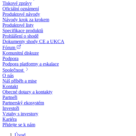
Tiskové zprávy
Oficiální oznámení
Produktové návody
Návody krok za krokem
Produktové listy
Specifikace produktů
Prohlášení o shodě
Dokumenty shody CE a UKCA
Fórum
Komunitní diskuze
Podpora
Podpora platformy a eskalace
Společnost
O nás
Náš příběh a mise
Kontakt
Obecné dotazy a kontakty
Partneři
Partnerský ekosystém
Investoři
Vztahy s investory
Kariéra
Přidejte se k nám
Úvod