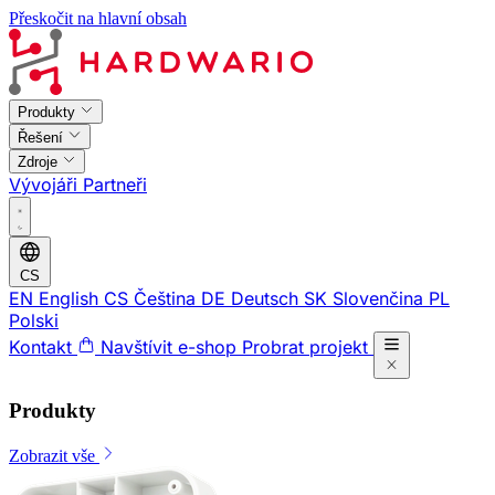
Přeskočit na hlavní obsah
Produkty
Řešení
Zdroje
Vývojáři
Partneři
CS
EN
English
CS
Čeština
DE
Deutsch
SK
Slovenčina
PL
Polski
Kontakt
Navštívit e-shop
Probrat projekt
Produkty
Zobrazit vše