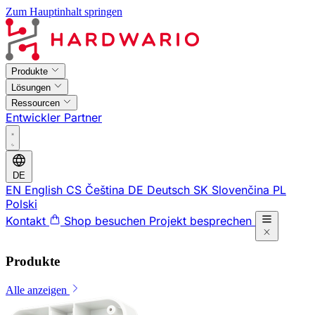
Zum Hauptinhalt springen
Produkte
Lösungen
Ressourcen
Entwickler
Partner
DE
EN
English
CS
Čeština
DE
Deutsch
SK
Slovenčina
PL
Polski
Kontakt
Shop besuchen
Projekt besprechen
Produkte
Alle anzeigen