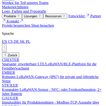
Werden Sie Teil unseres Teams
Markenrichtlinien
Logo, Farben und Typografie
Entwickler
Partner
Produkte
Lösungen
Ressourcen
Kontakt
Projekt besprechen
Shop besuchen
Sprache
EN
CS
DE
SK
PL
Zurück
CHESTER
Sparsame, erweiterbare LTE/LoRaWAN/BLE-Plattform für die
Fernüberwachung
EMBER
Robustes LoRaWAN-Gateway (IP67) für private und öffentliche
Netze
STICKER
Kompakter LoRaWAN-Sensor - NFC- oder Fernkonfiguration, 2+
Jahre Batterie
GAUGER
Impulszähler für Produktionslinien - Modbus-TCP-Ausgabe über