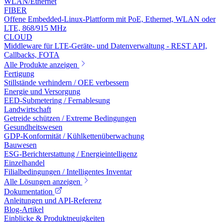
WLAN/Ethernet
FIBER
Offene Embedded-Linux-Plattform mit PoE, Ethernet, WLAN oder
LTE, 868/915 MHz
CLOUD
Middleware für LTE-Geräte- und Datenverwaltung - REST API,
Callbacks, FOTA
Alle Produkte anzeigen
Fertigung
Stillstände verhindern / OEE verbessern
Energie und Versorgung
EED-Submetering / Fernablesung
Landwirtschaft
Getreide schützen / Extreme Bedingungen
Gesundheitswesen
GDP-Konformität / Kühlkettenüberwachung
Bauwesen
ESG-Berichterstattung / Energieintelligenz
Einzelhandel
Filialbedingungen / Intelligentes Inventar
Alle Lösungen anzeigen
Dokumentation
Anleitungen und API-Referenz
Blog-Artikel
Einblicke & Produktneuigkeiten