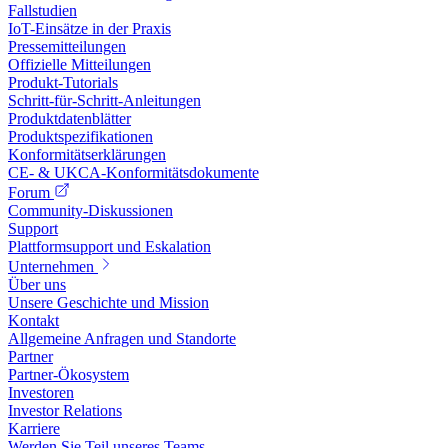
Fallstudien
IoT-Einsätze in der Praxis
Pressemitteilungen
Offizielle Mitteilungen
Produkt-Tutorials
Schritt-für-Schritt-Anleitungen
Produktdatenblätter
Produktspezifikationen
Konformitätserklärungen
CE- & UKCA-Konformitätsdokumente
Forum
Community-Diskussionen
Support
Plattformsupport und Eskalation
Unternehmen
Über uns
Unsere Geschichte und Mission
Kontakt
Allgemeine Anfragen und Standorte
Partner
Partner-Ökosystem
Investoren
Investor Relations
Karriere
Werden Sie Teil unseres Teams