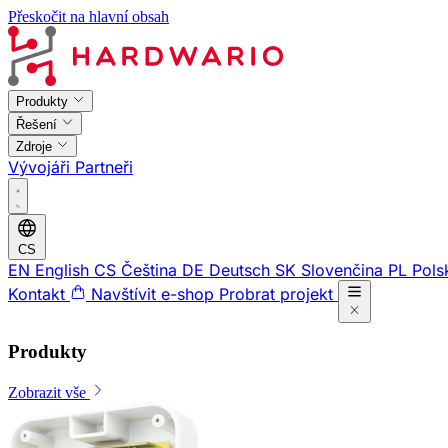
Přeskočit na hlavní obsah
Produkty
Řešení
Zdroje
Vývojáři
Partneři
CS
EN
English
CS
Čeština
DE
Deutsch
SK
Slovenčina
PL
Pols
Kontakt
Navštívit e-shop
Probrat projekt
Produkty
Zobrazit vše