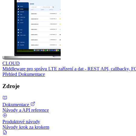
CLOUD
Middleware pro správu LTE zařízení a dat - REST API, callbacky, 
Přehled
Dokumentace
Zdroje
Dokumentace
Návody a API reference
Produktové návody
Návody krok za krokem