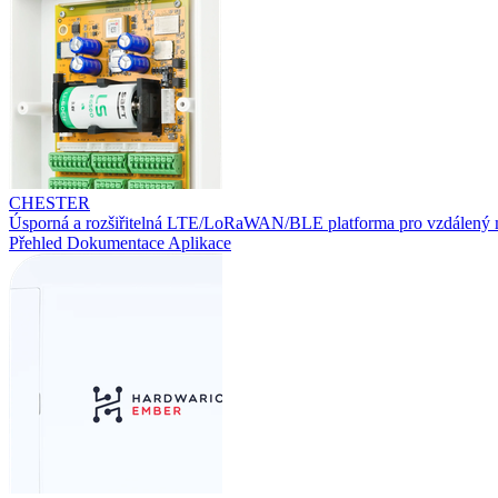
CHESTER
Úsporná a rozšiřitelná LTE/LoRaWAN/BLE platforma pro vzdálený 
Přehled
Dokumentace
Aplikace