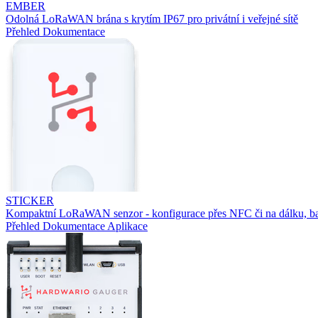
EMBER
Odolná LoRaWAN brána s krytím IP67 pro privátní i veřejné sítě
Přehled
Dokumentace
STICKER
Kompaktní LoRaWAN senzor - konfigurace přes NFC či na dálku, ba
Přehled
Dokumentace
Aplikace