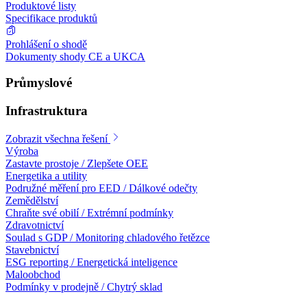
Produktové listy
Specifikace produktů
Prohlášení o shodě
Dokumenty shody CE a UKCA
Průmyslové
Infrastruktura
Zobrazit všechna řešení
Výroba
Zastavte prostoje / Zlepšete OEE
Energetika a utility
Podružné měření pro EED / Dálkové odečty
Zemědělství
Chraňte své obilí / Extrémní podmínky
Zdravotnictví
Soulad s GDP / Monitoring chladového řetězce
Stavebnictví
ESG reporting / Energetická inteligence
Maloobchod
Podmínky v prodejně / Chytrý sklad