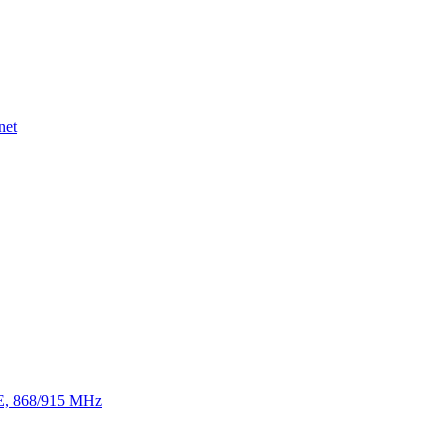
net
TE, 868/915 MHz