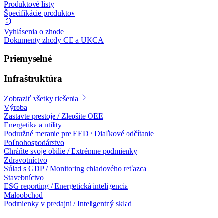
Produktové listy
Špecifikácie produktov
Vyhlásenia o zhode
Dokumenty zhody CE a UKCA
Priemyselné
Infraštruktúra
Zobraziť všetky riešenia
Výroba
Zastavte prestoje / Zlepšite OEE
Energetika a utility
Podružné meranie pre EED / Diaľkové odčítanie
Poľnohospodárstvo
Chráňte svoje obilie / Extrémne podmienky
Zdravotníctvo
Súlad s GDP / Monitoring chladového reťazca
Stavebníctvo
ESG reporting / Energetická inteligencia
Maloobchod
Podmienky v predajni / Inteligentný sklad