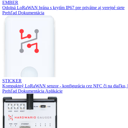
EMBER
Odolná LoRaWAN brána s krytím IP67 pre privátne aj verejné siete
Prehľad
Dokumentácia
STICKER
Kompaktný LoRaWAN senzor - konfigurácia cez NFC či na diaľku, b
Prehľad
Dokumentácia
Aplikácie