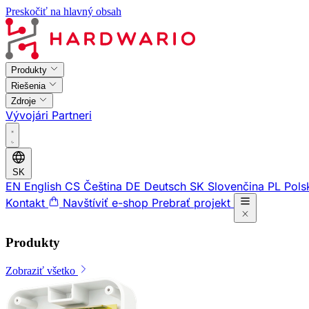
Preskočiť na hlavný obsah
Produkty
Riešenia
Zdroje
Vývojári
Partneri
SK
EN
English
CS
Čeština
DE
Deutsch
SK
Slovenčina
PL
Pols
Kontakt
Navštíviť e-shop
Prebrať projekt
Produkty
Zobraziť všetko