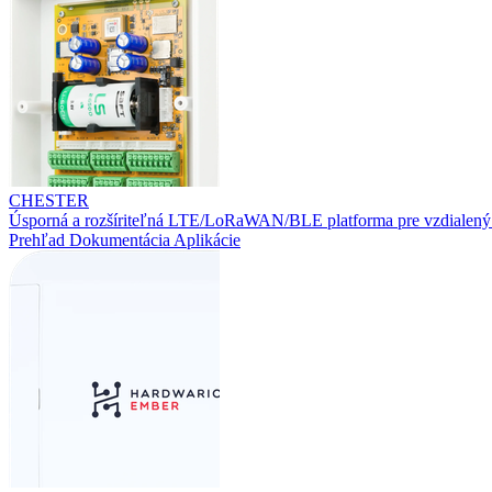
CHESTER
Úsporná a rozšíriteľná LTE/LoRaWAN/BLE platforma pre vzdialený
Prehľad
Dokumentácia
Aplikácie