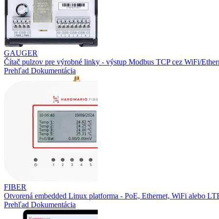
GAUGER
Čítač pulzov pre výrobné linky - výstup Modbus TCP cez WiFi/Ether
Prehľad
Dokumentácia
FIBER
Otvorená embedded Linux platforma - PoE, Ethernet, WiFi alebo L
Prehľad
Dokumentácia