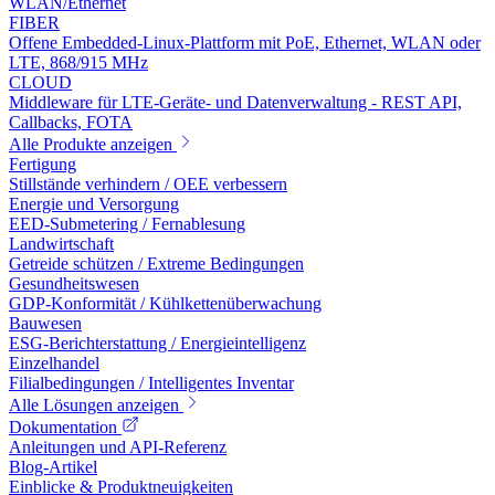
WLAN/Ethernet
FIBER
Offene Embedded-Linux-Plattform mit PoE, Ethernet, WLAN oder
LTE, 868/915 MHz
CLOUD
Middleware für LTE-Geräte- und Datenverwaltung - REST API,
Callbacks, FOTA
Alle Produkte anzeigen
Fertigung
Stillstände verhindern / OEE verbessern
Energie und Versorgung
EED-Submetering / Fernablesung
Landwirtschaft
Getreide schützen / Extreme Bedingungen
Gesundheitswesen
GDP-Konformität / Kühlkettenüberwachung
Bauwesen
ESG-Berichterstattung / Energieintelligenz
Einzelhandel
Filialbedingungen / Intelligentes Inventar
Alle Lösungen anzeigen
Dokumentation
Anleitungen und API-Referenz
Blog-Artikel
Einblicke & Produktneuigkeiten