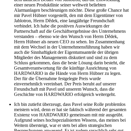
einer neuen Produktlinie seiner weltweit beliebten
Alarmanlagen beschleunigen möchte. Diese große Chance hat
mir Pavel Hübner vorgestellt, den mit dem Eigentümer von
Jablotron, Herrn Dědek, eine langjährige Freundschaft
verbindet. Ich habe die positiven Auswirkungen der
Partnerschaft auf die Geschäftsergebnisse des Unternehmens
verstanden – ebenso wie den Wunsch von Herrn Dědek,
Herrn Hübner als neuen CEO zu sehen. Im Zusammenhang
mit dem Wechsel in der Unternehmensführung haben wir
auch die Sinnhaftigkeit der Eigentumsanteile der übrigen
Mitglieder des Managements diskutiert und sind zu dem
Schluss gekommen, dass die beste Lösung darin besteht, die
Gesamtverantwortung für die künftige Ausrichtung von
HARDWARIO in die Hände von Herrn Hübner zu legen.
Der für die Übernahme festgelegte Preis wurde
einvernehmlich vereinbart. Der Preis beruht auf unserer
Freundschaft mit Pavel und unserem Wunsch, dass die
Geschichte von HARDWARIO erfolgreich weitergeht.
Ich bin zutiefst überzeugt, dass Pavel seine Rolle problemlos
meistern wird, denn er hat sie faktisch während der gesamten
Existenz von HARDWARIO gemeinsam mit mir ausgeübt.
Aufgrund seines hochspezialisierten Wissens, das meines bei
Weitem übersteigt, war er stets bei allen strategischen
Besprechungen anwesend. Er ist zudem sprachlich sehr gut