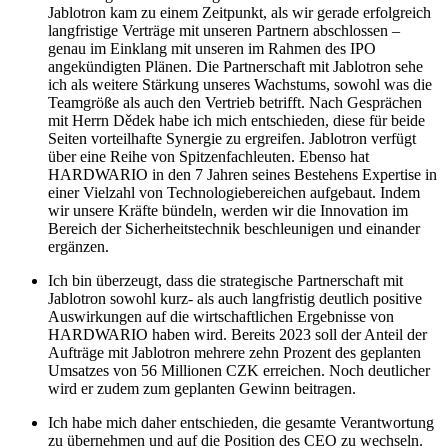
Jablotron kam zu einem Zeitpunkt, als wir gerade erfolgreich
langfristige Verträge mit unseren Partnern abschlossen –
genau im Einklang mit unseren im Rahmen des IPO
angekündigten Plänen. Die Partnerschaft mit Jablotron sehe
ich als weitere Stärkung unseres Wachstums, sowohl was die
Teamgröße als auch den Vertrieb betrifft. Nach Gesprächen
mit Herrn Dědek habe ich mich entschieden, diese für beide
Seiten vorteilhafte Synergie zu ergreifen. Jablotron verfügt
über eine Reihe von Spitzenfachleuten. Ebenso hat
HARDWARIO in den 7 Jahren seines Bestehens Expertise in
einer Vielzahl von Technologiebereichen aufgebaut. Indem
wir unsere Kräfte bündeln, werden wir die Innovation im
Bereich der Sicherheitstechnik beschleunigen und einander
ergänzen.
Ich bin überzeugt, dass die strategische Partnerschaft mit
Jablotron sowohl kurz- als auch langfristig deutlich positive
Auswirkungen auf die wirtschaftlichen Ergebnisse von
HARDWARIO haben wird. Bereits 2023 soll der Anteil der
Aufträge mit Jablotron mehrere zehn Prozent des geplanten
Umsatzes von 56 Millionen CZK erreichen. Noch deutlicher
wird er zudem zum geplanten Gewinn beitragen.
Ich habe mich daher entschieden, die gesamte Verantwortung
zu übernehmen und auf die Position des CEO zu wechseln.