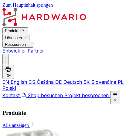
Zum Hauptinhalt springen
Produkte
Lösungen
Ressourcen
Entwickler
Partner
DE
EN
English
CS
Čeština
DE
Deutsch
SK
Slovenčina
PL
Polski
Kontakt
Shop besuchen
Projekt besprechen
Produkte
Alle anzeigen