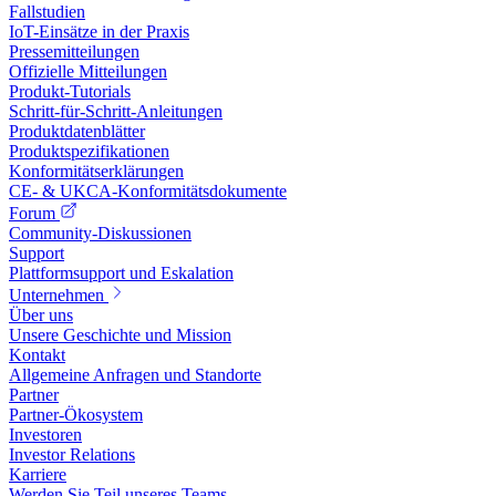
Fallstudien
IoT-Einsätze in der Praxis
Pressemitteilungen
Offizielle Mitteilungen
Produkt-Tutorials
Schritt-für-Schritt-Anleitungen
Produktdatenblätter
Produktspezifikationen
Konformitätserklärungen
CE- & UKCA-Konformitätsdokumente
Forum
Community-Diskussionen
Support
Plattformsupport und Eskalation
Unternehmen
Über uns
Unsere Geschichte und Mission
Kontakt
Allgemeine Anfragen und Standorte
Partner
Partner-Ökosystem
Investoren
Investor Relations
Karriere
Werden Sie Teil unseres Teams