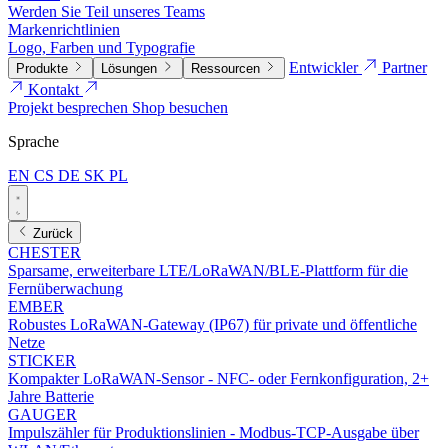
Werden Sie Teil unseres Teams
Markenrichtlinien
Logo, Farben und Typografie
Entwickler
Partner
Produkte
Lösungen
Ressourcen
Kontakt
Projekt besprechen
Shop besuchen
Sprache
EN
CS
DE
SK
PL
Zurück
CHESTER
Sparsame, erweiterbare LTE/LoRaWAN/BLE-Plattform für die
Fernüberwachung
EMBER
Robustes LoRaWAN-Gateway (IP67) für private und öffentliche
Netze
STICKER
Kompakter LoRaWAN-Sensor - NFC- oder Fernkonfiguration, 2+
Jahre Batterie
GAUGER
Impulszähler für Produktionslinien - Modbus-TCP-Ausgabe über