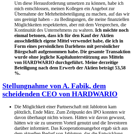
Um diese Herausforderung umsetzen zu können, habe ich
mich entschlossen, meinen Kollegen ein Angebot zur
Übernahme der Mehrheitsbeteiligung zu machen, auf das wir
uns geeinigt haben – zu Bedingungen, die meine finanziellen
Möglichkeiten respektierten, aber mit dem Versprechen, die
Kontinuität des Unternehmens zu wahren.
Ich möchte noch
einmal betonen, dass ich für den Kauf der Aktien
ausschließlich eigene Mittel verwendet habe, die ich in
Form eines persönlichen Darlehens mit persönlicher
Bürgschaft aufgenommen habe. Die gesamte Transaktion
wurde ohne jegliche Kapitalunterstützung aus Mitteln
von HARDWARIO durchgeführt. Meine derzeitige
Beteiligung nach dem Erwerb der Aktien beträgt 53,58
%.
Stellungnahme von A. Fabik, dem
scheidenden CEO von HARDWARIO
Die Möglichkeit einer Partnerschaft mit Jablotron kam
plötzlich, Ende März. Zum Zeitpunkt des IPO konnten wir
davon überhaupt nichts wissen. Hätten wir davon gewusst,
hätten wir sie zu unserem Vorteil genutzt und die Investoren
darüber informiert. Das Kooperationsangebot ergab sich aus
dem aktuellen Bedarf von Jablotron, das die Entwicklung