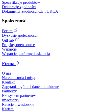
Specyfikacje produktów
Deklaracje zgodności
Dokumenty zgodności CE i UKCA
Społeczność
Forum
Dyskusje społeczności
GitHub
Projekty open source
Wsparcie
Wsparcie platformy i eskalacja
Firma
O nas
Nasza historia i misja
Kontakt
Zapytania ogólne i dane kontaktowe
Partnerzy
Ekosystem partnerów
Inwestorzy
Relacje inwestorskie
Kariera