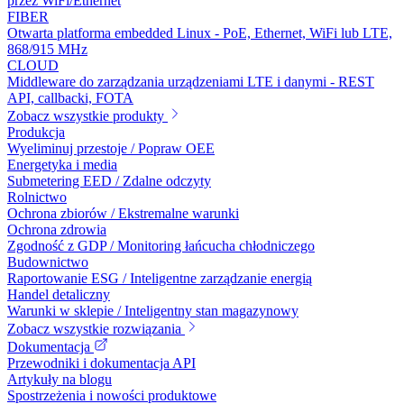
przez WiFi/Ethernet
FIBER
Otwarta platforma embedded Linux - PoE, Ethernet, WiFi lub LTE,
868/915 MHz
CLOUD
Middleware do zarządzania urządzeniami LTE i danymi - REST
API, callbacki, FOTA
Zobacz wszystkie produkty
Produkcja
Wyeliminuj przestoje / Popraw OEE
Energetyka i media
Submetering EED / Zdalne odczyty
Rolnictwo
Ochrona zbiorów / Ekstremalne warunki
Ochrona zdrowia
Zgodność z GDP / Monitoring łańcucha chłodniczego
Budownictwo
Raportowanie ESG / Inteligentne zarządzanie energią
Handel detaliczny
Warunki w sklepie / Inteligentny stan magazynowy
Zobacz wszystkie rozwiązania
Dokumentacja
Przewodniki i dokumentacja API
Artykuły na blogu
Spostrzeżenia i nowości produktowe