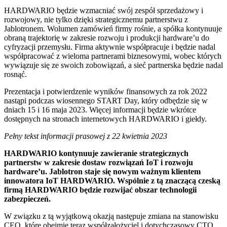
HARDWARIO będzie wzmacniać swój zespół sprzedażowy i
rozwojowy, nie tylko dzięki strategicznemu partnerstwu z
Jablotronem. Wolumen zamówień firmy rośnie, a spółka kontynuuje
obraną trajektorię w zakresie rozwoju i produkcji hardware’u do
cyfryzacji przemysłu. Firma aktywnie współpracuje i będzie nadal
współpracować z wieloma partnerami biznesowymi, wobec których
wywiązuje się ze swoich zobowiązań, a sieć partnerska będzie nadal
rosnąć.
Prezentacja i potwierdzenie wyników finansowych za rok 2022
nastąpi podczas wiosennego START Day, który odbędzie się w
dniach 15 i 16 maja 2023. Więcej informacji będzie wkrótce
dostępnych na stronach internetowych HARDWARIO i giełdy.
Pełny tekst informacji prasowej z 22 kwietnia 2023
HARDWARIO kontynuuje zawieranie strategicznych
partnerstw w zakresie dostaw rozwiązań IoT i rozwoju
hardware’u. Jablotron staje się nowym ważnym klientem
innowatora IoT HARDWARIO. Wspólnie z tą znaczącą czeską
firmą HARDWARIO będzie rozwijać obszar technologii
zabezpieczeń.
W związku z tą wyjątkową okazją następuje zmiana na stanowisku
CEO, które obejmie teraz współzałożyciel i dotychczasowy CTO