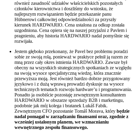
również zasadność udziałów właścicielskich pozostałych
członków kierownictwa i doszliśmy do wniosku, że
najlepszym rozwiązaniem będzie przekazanie panu
Hübnerowi całkowitej odpowiedzialności za przyszły
kierunek HARDWARIO. Cena ustalona za odkup została
uzgodniona. Cena opiera się na naszej przyjaźni z Pavlem i
pragnieniu, aby historia HARDWARIO nadal pomyślnie się
rozwijała.
Jestem głęboko przekonany, że Pavel bez problemu poradzi
sobie ze swoją rolą, ponieważ w praktyce pełnił ją razem ze
mną przez cały okres istnienia HARDWARIO. Zawsze był
obecny na wszystkich strategicznych spotkaniach ze względu
na swoją wysoce specjalistyczną wiedzę, która znacznie
przewyższa moją. Jest również bardzo dobrze przygotowany
językowo i z dużą wprawą prowadzi dyskusje na wysoce
technicznych tematach rozwoju hardware’u i programowania.
Ponadto ja osobiście pozostaję zewnętrznym konsultantem
HARDWARIO w obszarze sprzedaży B2B i marketingu,
podobnie jak mój kolega i bratanek Lukáš Fabik.
Zewnętrznym CFO pozostanie Tomáš Morava, który
będzie
nadal pomagał w zarządzaniu finansami oraz, zgodnie z
wcześniej ustalonym planem, we wzmacnianiu
wewnętrznego zespołu finansowego.