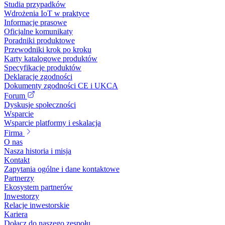
Studia przypadków
Wdrożenia IoT w praktyce
Informacje prasowe
Oficjalne komunikaty
Poradniki produktowe
Przewodniki krok po kroku
Karty katalogowe produktów
Specyfikacje produktów
Deklaracje zgodności
Dokumenty zgodności CE i UKCA
Forum
Dyskusje społeczności
Wsparcie
Wsparcie platformy i eskalacja
Firma
O nas
Nasza historia i misja
Kontakt
Zapytania ogólne i dane kontaktowe
Partnerzy
Ekosystem partnerów
Inwestorzy
Relacje inwestorskie
Kariera
Dołącz do naszego zespołu