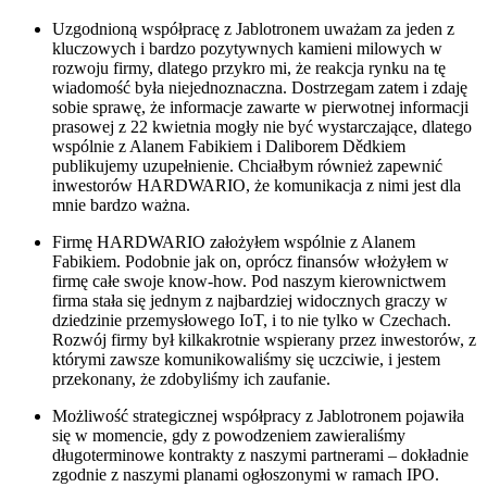
Uzgodnioną współpracę z Jablotronem uważam za jeden z
kluczowych i bardzo pozytywnych kamieni milowych w
rozwoju firmy, dlatego przykro mi, że reakcja rynku na tę
wiadomość była niejednoznaczna. Dostrzegam zatem i zdaję
sobie sprawę, że informacje zawarte w pierwotnej informacji
prasowej z 22 kwietnia mogły nie być wystarczające, dlatego
wspólnie z Alanem Fabikiem i Daliborem Dědkiem
publikujemy uzupełnienie. Chciałbym również zapewnić
inwestorów HARDWARIO, że komunikacja z nimi jest dla
mnie bardzo ważna.
Firmę HARDWARIO założyłem wspólnie z Alanem
Fabikiem. Podobnie jak on, oprócz finansów włożyłem w
firmę całe swoje know-how. Pod naszym kierownictwem
firma stała się jednym z najbardziej widocznych graczy w
dziedzinie przemysłowego IoT, i to nie tylko w Czechach.
Rozwój firmy był kilkakrotnie wspierany przez inwestorów, z
którymi zawsze komunikowaliśmy się uczciwie, i jestem
przekonany, że zdobyliśmy ich zaufanie.
Możliwość strategicznej współpracy z Jablotronem pojawiła
się w momencie, gdy z powodzeniem zawieraliśmy
długoterminowe kontrakty z naszymi partnerami – dokładnie
zgodnie z naszymi planami ogłoszonymi w ramach IPO.