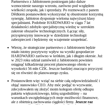
Partnerstwo z Jablotronem postrzegam jako dalsze
wzmocnienie naszego wzrostu, zarówno pod względem
wielkości zespołu, jak i sprzedaży. Po rozmowach z panem
Dědkiem postanowiłem wykorzystać tę obustronnie korzystną
synergię. Jablotron dysponuje wieloma najwyższej klasy
specjalistami. Podobnie HARDWARIO w ciągu 7 lat
działalności zdobyło specjalistyczną wiedzę w szerokim
zakresie obszarów technologicznych. Łącząc siły,
przyspieszymy innowacje w dziedzinie technologii
zabezpieczeń i będziemy się wzajemnie uzupełniać.
Wierzę, że strategiczne partnerstwo z Jablotronem będzie
miało istotny pozytywny wpływ na wyniki gospodarcze
HARDWARIO zarówno w krótkim, jak i długim okresie. Już
w 2023 roku udział zamówień z Jablotronem powinien
osiągnąć kilkadziesiąt procent planowanego obrotu w
wysokości 56 mln CZK. Jeszcze bardziej znacząco przyczyni
się on również do planowanego zysku.
Postanowiłem więc wziąć na siebie całą odpowiedzialność i
objąć stanowisko CEO. Aby móc podjąć to wyzwanie,
zdecydowałem się złożyć moim kolegom ofertę odkupu
pakietu większościowego, którą uzgodniliśmy – na
warunkach uwzględniających moje możliwości finansowe,
ale z obietnicą zachowania ciągłości firmy.
Jeszcze raz