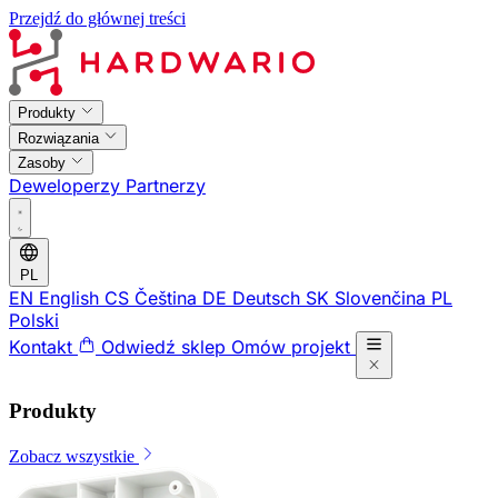
Przejdź do głównej treści
Produkty
Rozwiązania
Zasoby
Deweloperzy
Partnerzy
PL
EN
English
CS
Čeština
DE
Deutsch
SK
Slovenčina
PL
Polski
Kontakt
Odwiedź sklep
Omów projekt
Produkty
Zobacz wszystkie