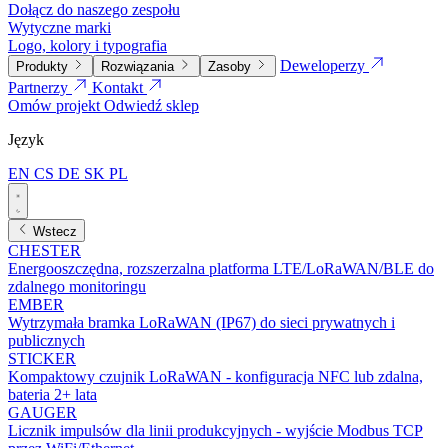
Dołącz do naszego zespołu
Wytyczne marki
Logo, kolory i typografia
Deweloperzy
Produkty
Rozwiązania
Zasoby
Partnerzy
Kontakt
Omów projekt
Odwiedź sklep
Język
EN
CS
DE
SK
PL
Wstecz
CHESTER
Energooszczędna, rozszerzalna platforma LTE/LoRaWAN/BLE do
zdalnego monitoringu
EMBER
Wytrzymała bramka LoRaWAN (IP67) do sieci prywatnych i
publicznych
STICKER
Kompaktowy czujnik LoRaWAN - konfiguracja NFC lub zdalna,
bateria 2+ lata
GAUGER
Licznik impulsów dla linii produkcyjnych - wyjście Modbus TCP