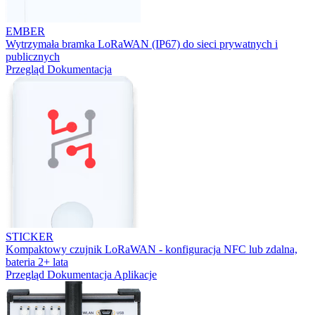
EMBER
Wytrzymała bramka LoRaWAN (IP67) do sieci prywatnych i
publicznych
Przegląd
Dokumentacja
STICKER
Kompaktowy czujnik LoRaWAN - konfiguracja NFC lub zdalna,
bateria 2+ lata
Przegląd
Dokumentacja
Aplikacje