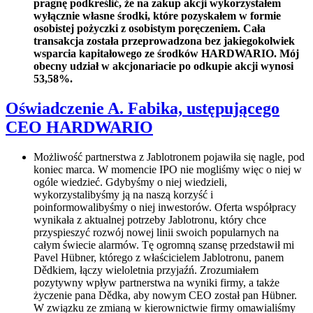
pragnę podkreślić, że na zakup akcji wykorzystałem
wyłącznie własne środki, które pozyskałem w formie
osobistej pożyczki z osobistym poręczeniem. Cała
transakcja została przeprowadzona bez jakiegokolwiek
wsparcia kapitałowego ze środków HARDWARIO. Mój
obecny udział w akcjonariacie po odkupie akcji wynosi
53,58%.
Oświadczenie A. Fabika, ustępującego
CEO HARDWARIO
Możliwość partnerstwa z Jablotronem pojawiła się nagle, pod
koniec marca. W momencie IPO nie mogliśmy więc o niej w
ogóle wiedzieć. Gdybyśmy o niej wiedzieli,
wykorzystalibyśmy ją na naszą korzyść i
poinformowalibyśmy o niej inwestorów. Oferta współpracy
wynikała z aktualnej potrzeby Jablotronu, który chce
przyspieszyć rozwój nowej linii swoich popularnych na
całym świecie alarmów. Tę ogromną szansę przedstawił mi
Pavel Hübner, którego z właścicielem Jablotronu, panem
Dědkiem, łączy wieloletnia przyjaźń. Zrozumiałem
pozytywny wpływ partnerstwa na wyniki firmy, a także
życzenie pana Dědka, aby nowym CEO został pan Hübner.
W związku ze zmianą w kierownictwie firmy omawialiśmy