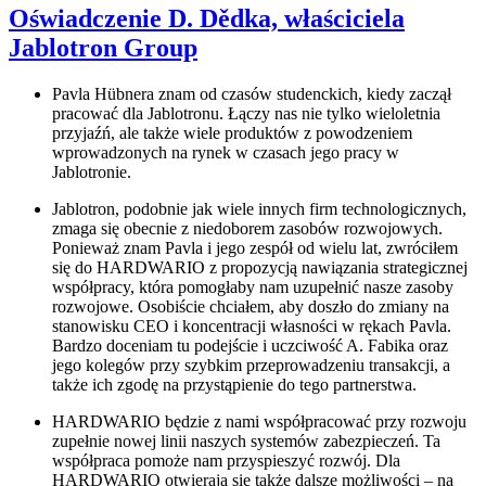
Oświadczenie D. Dědka, właściciela
Jablotron Group
Pavla Hübnera znam od czasów studenckich, kiedy zaczął
pracować dla Jablotronu. Łączy nas nie tylko wieloletnia
przyjaźń, ale także wiele produktów z powodzeniem
wprowadzonych na rynek w czasach jego pracy w
Jablotronie.
Jablotron, podobnie jak wiele innych firm technologicznych,
zmaga się obecnie z niedoborem zasobów rozwojowych.
Ponieważ znam Pavla i jego zespół od wielu lat, zwróciłem
się do HARDWARIO z propozycją nawiązania strategicznej
współpracy, która pomogłaby nam uzupełnić nasze zasoby
rozwojowe. Osobiście chciałem, aby doszło do zmiany na
stanowisku CEO i koncentracji własności w rękach Pavla.
Bardzo doceniam tu podejście i uczciwość A. Fabika oraz
jego kolegów przy szybkim przeprowadzeniu transakcji, a
także ich zgodę na przystąpienie do tego partnerstwa.
HARDWARIO będzie z nami współpracować przy rozwoju
zupełnie nowej linii naszych systemów zabezpieczeń. Ta
współpraca pomoże nam przyspieszyć rozwój. Dla
HARDWARIO otwierają się także dalsze możliwości – na