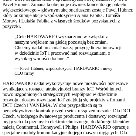
Pavel Hübner. Zmiana ta obejmuje również koncentrację pakietu
większościowego – głównym akcjonariuszem zostaje Pavel Hübner,
który odkupuje akcje współzałożycieli Alana Fabika, Tomáša
Moravy i Lukáša Fabika z własnych środków pozyskanych z
pożyczki.
„Cele HARDWARIO wyznaczone w związku z
naszym wejściem na giełdę pozostają bez zmian.
Chcemy nadal umacniać naszą pozycję lidera innowacji
w dziedzinie IoT i pracować nad rozwiązaniami o
wysokiej wartości dodanej.”
— Pavel Hübner, współzałożyciel HARDWARIO i nowy
CEO firmy
HARDWARIO nadal wykorzystuje nowe możliwości biznesowe
wynikające z rosnącej atrakcyjności branży IoT. Wśród innych
nowo uzgodnionych strategicznych współprac w dziedzinie
rozwoju i dostaw rozwiązań IoT znajdują się projekty z firmami
DCT Czech i VANEMA. W obu przypadkach są to
perspektywiczne kontrakty rzędu setek urządzeń rocznie. Dla DCT
Czech, wiodącego światowego producenta i dostawcy rozwiązań
myjących dla przemysłu elektrotechnicznego, do którego klientów
należą Continental, Honeywell i Philips, HARDWARIO opracuje
specjalne moduły komunikacyjne do jego maszyn myjących. Dla