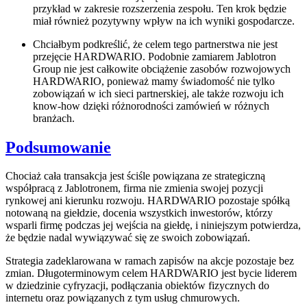
przykład w zakresie rozszerzenia zespołu. Ten krok będzie
miał również pozytywny wpływ na ich wyniki gospodarcze.
Chciałbym podkreślić, że celem tego partnerstwa nie jest
przejęcie HARDWARIO. Podobnie zamiarem Jablotron
Group nie jest całkowite obciążenie zasobów rozwojowych
HARDWARIO, ponieważ mamy świadomość nie tylko
zobowiązań w ich sieci partnerskiej, ale także rozwoju ich
know-how dzięki różnorodności zamówień w różnych
branżach.
Podsumowanie
Chociaż cała transakcja jest ściśle powiązana ze strategiczną
współpracą z Jablotronem, firma nie zmienia swojej pozycji
rynkowej ani kierunku rozwoju. HARDWARIO pozostaje spółką
notowaną na giełdzie, docenia wszystkich inwestorów, którzy
wsparli firmę podczas jej wejścia na giełdę, i niniejszym potwierdza,
że będzie nadal wywiązywać się ze swoich zobowiązań.
Strategia zadeklarowana w ramach zapisów na akcje pozostaje bez
zmian. Długoterminowym celem HARDWARIO jest bycie liderem
w dziedzinie cyfryzacji, podłączania obiektów fizycznych do
internetu oraz powiązanych z tym usług chmurowych.