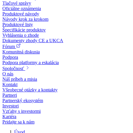
Tlačové správy
Oficiálne oznámenia
Produktové návody
Návody krok za krokom
Produktové listy
Špecifikácie produktov
Vyhlásenia o zhode
Dokumenty zhody CE a UKCA
Fórum
Komunitná diskusia
Podpora
Podpora platformy a eskalácia
Spoločnosť
O nás
Náš príbeh a misia
Kontakt
Všeobecné otázky a kontakty
Partneri
Partnerský ekosystém
Investori
Vzťahy s investormi
Kariéra
Pridajte sa k nám
Úvod