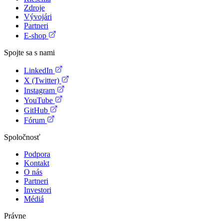
Zdroje
Vývojári
Partneri
E-shop
Spojte sa s nami
LinkedIn
X (Twitter)
Instagram
YouTube
GitHub
Fórum
Spoločnosť
Podpora
Kontakt
O nás
Partneri
Investori
Médiá
Právne