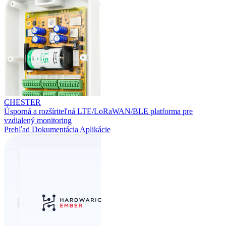
CHESTER
Úsporná a rozšíriteľná LTE/LoRaWAN/BLE platforma pre
vzdialený monitoring
Prehľad
Dokumentácia
Aplikácie