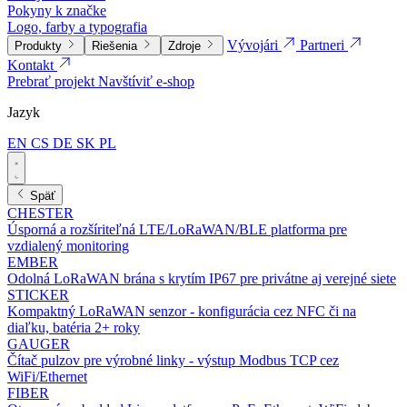
Pokyny k značke
Logo, farby a typografia
Vývojári
Partneri
Produkty
Riešenia
Zdroje
Kontakt
Prebrať projekt
Navštíviť e-shop
Jazyk
EN
CS
DE
SK
PL
Späť
CHESTER
Úsporná a rozšíriteľná LTE/LoRaWAN/BLE platforma pre
vzdialený monitoring
EMBER
Odolná LoRaWAN brána s krytím IP67 pre privátne aj verejné siete
STICKER
Kompaktný LoRaWAN senzor - konfigurácia cez NFC či na
diaľku, batéria 2+ roky
GAUGER
Čítač pulzov pre výrobné linky - výstup Modbus TCP cez
WiFi/Ethernet
FIBER