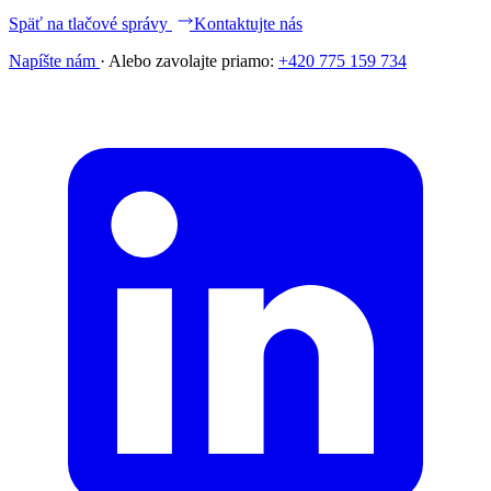
Späť na tlačové správy
Kontaktujte nás
Napíšte nám
·
Alebo zavolajte priamo:
+420 775 159 734