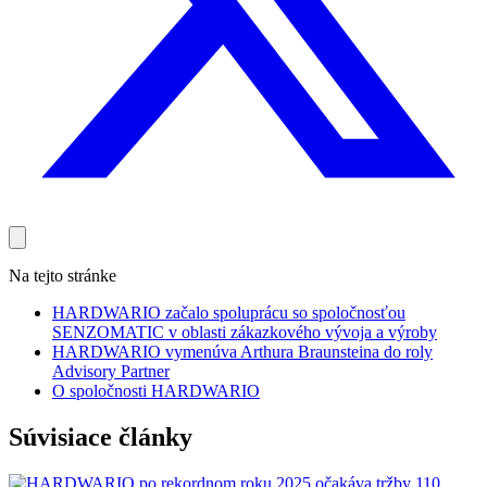
Na tejto stránke
HARDWARIO začalo spoluprácu so spoločnosťou
SENZOMATIC v oblasti zákazkového vývoja a výroby
HARDWARIO vymenúva Arthura Braunsteina do roly
Advisory Partner
O spoločnosti HARDWARIO
Súvisiace články