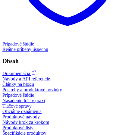
Prípadové štúdie
Reálne príbehy úspechu
Obsah
Dokumentácia
Návody a API referencie
Články na blogu
Postrehy a produktové novinky
Prípadové štúdie
Nasadenie IoT v praxi
Tlačové správy
Oficiálne oznámenia
Produktové návody
Návody krok za krokom
Produktové listy
Špecifikácie produktov