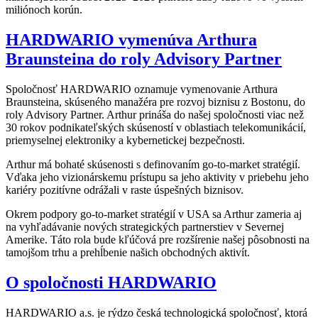
miliónoch korún.
HARDWARIO vymenúva Arthura
Braunsteina do roly Advisory Partner
Spoločnosť HARDWARIO oznamuje vymenovanie Arthura
Braunsteina, skúseného manažéra pre rozvoj biznisu z Bostonu, do
roly Advisory Partner. Arthur prináša do našej spoločnosti viac než
30 rokov podnikateľských skúseností v oblastiach telekomunikácií,
priemyselnej elektroniky a kybernetickej bezpečnosti.
Arthur má bohaté skúsenosti s definovaním go-to-market stratégií.
Vďaka jeho vizionárskemu prístupu sa jeho aktivity v priebehu jeho
kariéry pozitívne odrážali v raste úspešných biznisov.
Okrem podpory go-to-market stratégií v USA sa Arthur zameria aj
na vyhľadávanie nových strategických partnerstiev v Severnej
Amerike. Táto rola bude kľúčová pre rozšírenie našej pôsobnosti na
tamojšom trhu a prehĺbenie našich obchodných aktivít.
O spoločnosti HARDWARIO
HARDWARIO a.s. je rýdzo česká technologická spoločnosť, ktorá