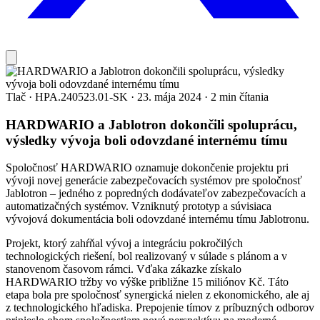
Tlač
·
HPA.240523.01-SK
·
23. mája 2024
·
2 min čítania
HARDWARIO a Jablotron dokončili spoluprácu,
výsledky vývoja boli odovzdané internému tímu
Spoločnosť HARDWARIO oznamuje dokončenie projektu pri
vývoji novej generácie zabezpečovacích systémov pre spoločnosť
Jablotron – jedného z popredných dodávateľov zabezpečovacích a
automatizačných systémov. Vzniknutý prototyp a súvisiaca
vývojová dokumentácia boli odovzdané internému tímu Jablotronu.
Projekt, ktorý zahŕňal vývoj a integráciu pokročilých
technologických riešení, bol realizovaný v súlade s plánom a v
stanovenom časovom rámci. Vďaka zákazke získalo
HARDWARIO tržby vo výške približne 15 miliónov Kč. Táto
etapa bola pre spoločnosť synergická nielen z ekonomického, ale aj
z technologického hľadiska. Prepojenie tímov z príbuzných odborov