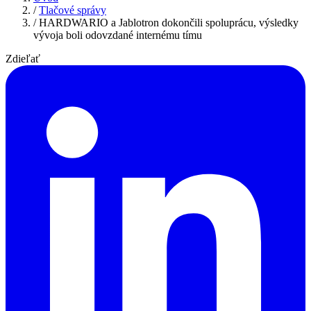
/
Tlačové správy
/
HARDWARIO a Jablotron dokončili spoluprácu, výsledky
vývoja boli odovzdané internému tímu
Zdieľať