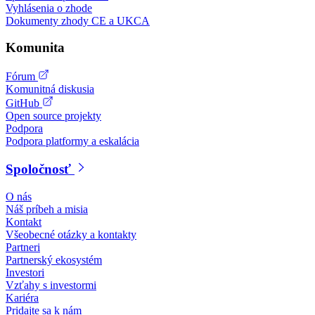
Vyhlásenia o zhode
Dokumenty zhody CE a UKCA
Komunita
Fórum
Komunitná diskusia
GitHub
Open source projekty
Podpora
Podpora platformy a eskalácia
Spoločnosť
O nás
Náš príbeh a misia
Kontakt
Všeobecné otázky a kontakty
Partneri
Partnerský ekosystém
Investori
Vzťahy s investormi
Kariéra
Pridajte sa k nám