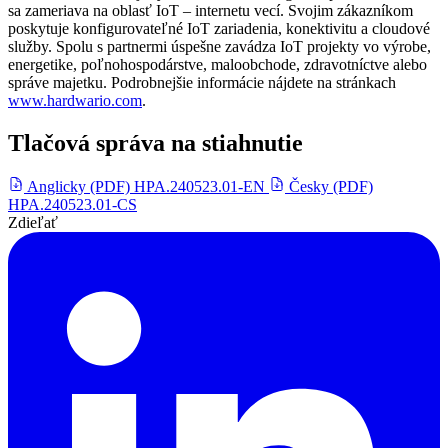
sa zameriava na oblasť IoT – internetu vecí. Svojim zákazníkom
poskytuje konfigurovateľné IoT zariadenia, konektivitu a cloudové
služby. Spolu s partnermi úspešne zavádza IoT projekty vo výrobe,
energetike, poľnohospodárstve, maloobchode, zdravotníctve alebo
správe majetku. Podrobnejšie informácie nájdete na stránkach
www.hardwario.com
.
Tlačová správa na stiahnutie
Anglicky (PDF)
HPA.240523.01-EN
Česky (PDF)
HPA.240523.01-CS
Zdieľať