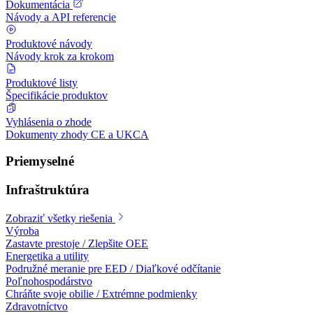
Dokumentácia
Návody a API referencie
Produktové návody
Návody krok za krokom
Produktové listy
Špecifikácie produktov
Vyhlásenia o zhode
Dokumenty zhody CE a UKCA
Priemyselné
Infraštruktúra
Zobraziť všetky riešenia
Výroba
Zastavte prestoje / Zlepšite OEE
Energetika a utility
Podružné meranie pre EED / Diaľkové odčítanie
Poľnohospodárstvo
Chráňte svoje obilie / Extrémne podmienky
Zdravotníctvo