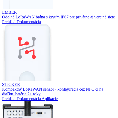
EMBER
Odolná LoRaWAN brána s krytím IP67 pre privátne aj verejné siete
Prehľad
Dokumentácia
STICKER
Kompaktný LoRaWAN senzor - konfigurácia cez NFC či na
diaľku, batéria 2+ roky
Prehľad
Dokumentácia
Aplikácie