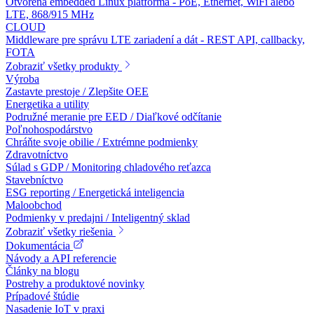
Otvorená embedded Linux platforma - PoE, Ethernet, WiFi alebo
LTE, 868/915 MHz
CLOUD
Middleware pre správu LTE zariadení a dát - REST API, callbacky,
FOTA
Zobraziť všetky produkty
Výroba
Zastavte prestoje / Zlepšite OEE
Energetika a utility
Podružné meranie pre EED / Diaľkové odčítanie
Poľnohospodárstvo
Chráňte svoje obilie / Extrémne podmienky
Zdravotníctvo
Súlad s GDP / Monitoring chladového reťazca
Stavebníctvo
ESG reporting / Energetická inteligencia
Maloobchod
Podmienky v predajni / Inteligentný sklad
Zobraziť všetky riešenia
Dokumentácia
Návody a API referencie
Články na blogu
Postrehy a produktové novinky
Prípadové štúdie
Nasadenie IoT v praxi