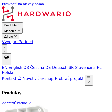
Preskočiť na hlavný obsah
Produkty
Riešenia
Zdroje
Vývojári
Partneri
SK
EN
English
CS
Čeština
DE
Deutsch
SK
Slovenčina
PL
Polski
Kontakt
Navštíviť e-shop
Prebrať projekt
Produkty
Zobraziť všetko