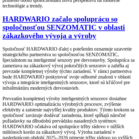
prinieslo obom spoločnostiam novú perspektívu na moderné
technológie a trendy.
HARDWARIO začalo spoluprácu so
spoločnosťou SENZOMATIC v oblasti
zákazkového vývoja a výroby
Spoločnosť HARDWARIO ďalej s potešením oznamuje uzavretie
strategického partnerstva so spoločnosťou SENZOMATIC,
špecialistom na inteligentné senzory pre drevostavby. Spolupráca sa
zameriava na zákazkový vývoj pokročilých senzorov a zahŕňa aj
prevzatie kompletnej výroby týchto zariadení. V rámci partnerstva
bude HARDWARIO poskytovať svoje odborné znalosti v oblasti
vývoja a integrácie inteligentných senzorov, ktoré sú kľúčové pre
infraštruktúru moderných drevostavieb.
Prevzatím kompletnej výroby inteligentných senzorov dosiahne
HARDWARIO optimalizáciu výrobných procesov, zvýšenie
efektivity a zaistenie najvyššej kvality produktov. Týmto krokom sa
spoločnosť zaväzuje dodávať zariadenia, ktoré spĺňajú náročné
požiadavky na dlhodobú prevádzku nasadených systémov.
HARDWARIO očakáva od spolupráce tržby rádovo v nižších
miliónoch korún za zákazkový vývoj. Výroba zariadení v
nasledujúcom období 2025–2026 prinesie tržby rádovo vo vyšších