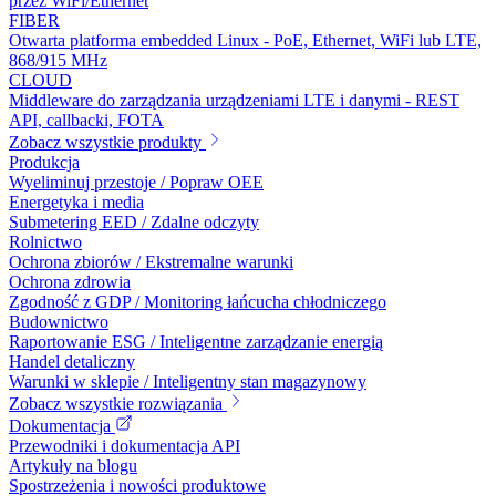
przez WiFi/Ethernet
FIBER
Otwarta platforma embedded Linux - PoE, Ethernet, WiFi lub LTE,
868/915 MHz
CLOUD
Middleware do zarządzania urządzeniami LTE i danymi - REST
API, callbacki, FOTA
Zobacz wszystkie produkty
Produkcja
Wyeliminuj przestoje / Popraw OEE
Energetyka i media
Submetering EED / Zdalne odczyty
Rolnictwo
Ochrona zbiorów / Ekstremalne warunki
Ochrona zdrowia
Zgodność z GDP / Monitoring łańcucha chłodniczego
Budownictwo
Raportowanie ESG / Inteligentne zarządzanie energią
Handel detaliczny
Warunki w sklepie / Inteligentny stan magazynowy
Zobacz wszystkie rozwiązania
Dokumentacja
Przewodniki i dokumentacja API
Artykuły na blogu
Spostrzeżenia i nowości produktowe