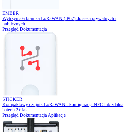
EMBER
Wytrzymała bramka LoRaWAN (IP67) do sieci prywatnych i
publicznych
Przegląd
Dokumentacja
STICKER
Kompaktowy czujnik LoRaWAN - konfiguracja NFC lub zdalna,
bateria 2+ lata
Przegląd
Dokumentacja
Aplikacje