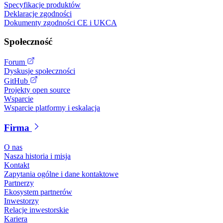
Specyfikacje produktów
Deklaracje zgodności
Dokumenty zgodności CE i UKCA
Społeczność
Forum
Dyskusje społeczności
GitHub
Projekty open source
Wsparcie
Wsparcie platformy i eskalacja
Firma
O nas
Nasza historia i misja
Kontakt
Zapytania ogólne i dane kontaktowe
Partnerzy
Ekosystem partnerów
Inwestorzy
Relacje inwestorskie
Kariera