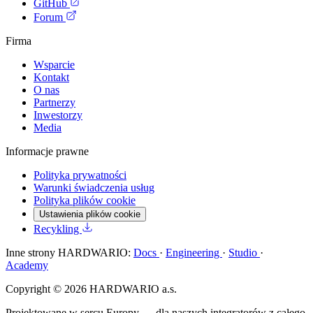
GitHub
Forum
Firma
Wsparcie
Kontakt
O nas
Partnerzy
Inwestorzy
Media
Informacje prawne
Polityka prywatności
Warunki świadczenia usług
Polityka plików cookie
Ustawienia plików cookie
Recykling
Inne strony HARDWARIO:
Docs
·
Engineering
·
Studio
·
Academy
Copyright © 2026 HARDWARIO a.s.
Projektowane w sercu Europy — dla naszych integratorów z całego