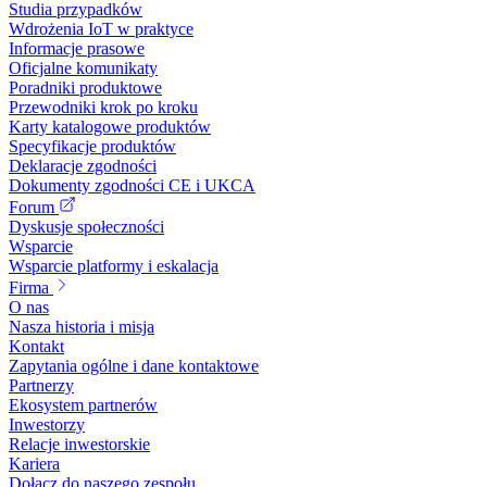
Studia przypadków
Wdrożenia IoT w praktyce
Informacje prasowe
Oficjalne komunikaty
Poradniki produktowe
Przewodniki krok po kroku
Karty katalogowe produktów
Specyfikacje produktów
Deklaracje zgodności
Dokumenty zgodności CE i UKCA
Forum
Dyskusje społeczności
Wsparcie
Wsparcie platformy i eskalacja
Firma
O nas
Nasza historia i misja
Kontakt
Zapytania ogólne i dane kontaktowe
Partnerzy
Ekosystem partnerów
Inwestorzy
Relacje inwestorskie
Kariera
Dołącz do naszego zespołu