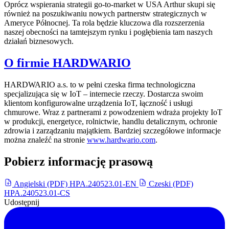
Oprócz wspierania strategii go-to-market w USA Arthur skupi się
również na poszukiwaniu nowych partnerstw strategicznych w
Ameryce Północnej. Ta rola będzie kluczowa dla rozszerzenia
naszej obecności na tamtejszym rynku i pogłębienia tam naszych
działań biznesowych.
O firmie HARDWARIO
HARDWARIO a.s. to w pełni czeska firma technologiczna
specjalizująca się w IoT – internecie rzeczy. Dostarcza swoim
klientom konfigurowalne urządzenia IoT, łączność i usługi
chmurowe. Wraz z partnerami z powodzeniem wdraża projekty IoT
w produkcji, energetyce, rolnictwie, handlu detalicznym, ochronie
zdrowia i zarządzaniu majątkiem. Bardziej szczegółowe informacje
można znaleźć na stronie
www.hardwario.com
.
Pobierz informację prasową
Angielski (PDF)
HPA.240523.01-EN
Czeski (PDF)
HPA.240523.01-CS
Udostępnij