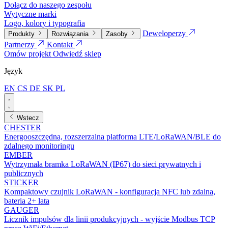
Dołącz do naszego zespołu
Wytyczne marki
Logo, kolory i typografia
Deweloperzy
Produkty
Rozwiązania
Zasoby
Partnerzy
Kontakt
Omów projekt
Odwiedź sklep
Język
EN
CS
DE
SK
PL
Wstecz
CHESTER
Energooszczędna, rozszerzalna platforma LTE/LoRaWAN/BLE do
zdalnego monitoringu
EMBER
Wytrzymała bramka LoRaWAN (IP67) do sieci prywatnych i
publicznych
STICKER
Kompaktowy czujnik LoRaWAN - konfiguracja NFC lub zdalna,
bateria 2+ lata
GAUGER
Licznik impulsów dla linii produkcyjnych - wyjście Modbus TCP