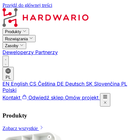
Przejdź do głównej treści
Produkty
Rozwiązania
Zasoby
Deweloperzy
Partnerzy
PL
EN
English
CS
Čeština
DE
Deutsch
SK
Slovenčina
PL
Polski
Kontakt
Odwiedź sklep
Omów projekt
Produkty
Zobacz wszystkie