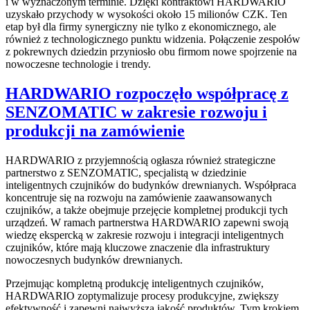
i w wyznaczonym terminie. Dzięki kontraktowi HARDWARIO
uzyskało przychody w wysokości około 15 milionów CZK. Ten
etap był dla firmy synergiczny nie tylko z ekonomicznego, ale
również z technologicznego punktu widzenia. Połączenie zespołów
z pokrewnych dziedzin przyniosło obu firmom nowe spojrzenie na
nowoczesne technologie i trendy.
HARDWARIO rozpoczęło współpracę z
SENZOMATIC w zakresie rozwoju i
produkcji na zamówienie
HARDWARIO z przyjemnością ogłasza również strategiczne
partnerstwo z SENZOMATIC, specjalistą w dziedzinie
inteligentnych czujników do budynków drewnianych. Współpraca
koncentruje się na rozwoju na zamówienie zaawansowanych
czujników, a także obejmuje przejęcie kompletnej produkcji tych
urządzeń. W ramach partnerstwa HARDWARIO zapewni swoją
wiedzę ekspercką w zakresie rozwoju i integracji inteligentnych
czujników, które mają kluczowe znaczenie dla infrastruktury
nowoczesnych budynków drewnianych.
Przejmując kompletną produkcję inteligentnych czujników,
HARDWARIO zoptymalizuje procesy produkcyjne, zwiększy
efektywność i zapewni najwyższą jakość produktów. Tym krokiem