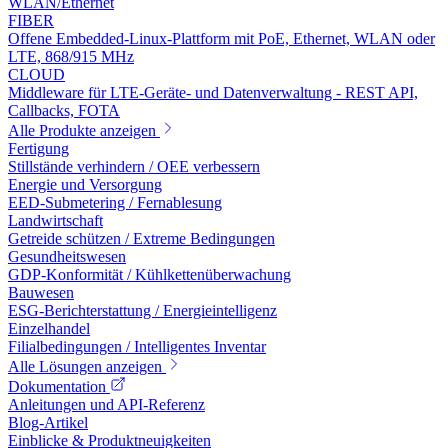
WLAN/Ethernet
FIBER
Offene Embedded-Linux-Plattform mit PoE, Ethernet, WLAN oder
LTE, 868/915 MHz
CLOUD
Middleware für LTE-Geräte- und Datenverwaltung - REST API,
Callbacks, FOTA
Alle Produkte anzeigen
Fertigung
Stillstände verhindern / OEE verbessern
Energie und Versorgung
EED-Submetering / Fernablesung
Landwirtschaft
Getreide schützen / Extreme Bedingungen
Gesundheitswesen
GDP-Konformität / Kühlkettenüberwachung
Bauwesen
ESG-Berichterstattung / Energieintelligenz
Einzelhandel
Filialbedingungen / Intelligentes Inventar
Alle Lösungen anzeigen
Dokumentation
Anleitungen und API-Referenz
Blog-Artikel
Einblicke & Produktneuigkeiten