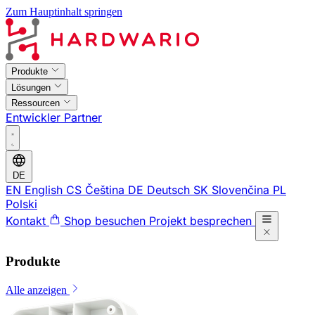
Zum Hauptinhalt springen
Produkte
Lösungen
Ressourcen
Entwickler
Partner
DE
EN
English
CS
Čeština
DE
Deutsch
SK
Slovenčina
PL
Polski
Kontakt
Shop besuchen
Projekt besprechen
Produkte
Alle anzeigen