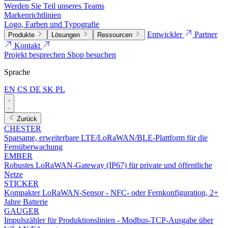
Werden Sie Teil unseres Teams
Markenrichtlinien
Logo, Farben und Typografie
Entwickler
Partner
Produkte
Lösungen
Ressourcen
Kontakt
Projekt besprechen
Shop besuchen
Sprache
EN
CS
DE
SK
PL
Zurück
CHESTER
Sparsame, erweiterbare LTE/LoRaWAN/BLE-Plattform für die
Fernüberwachung
EMBER
Robustes LoRaWAN-Gateway (IP67) für private und öffentliche
Netze
STICKER
Kompakter LoRaWAN-Sensor - NFC- oder Fernkonfiguration, 2+
Jahre Batterie
GAUGER
Impulszähler für Produktionslinien - Modbus-TCP-Ausgabe über