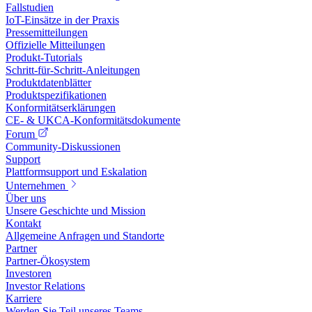
Fallstudien
IoT-Einsätze in der Praxis
Pressemitteilungen
Offizielle Mitteilungen
Produkt-Tutorials
Schritt-für-Schritt-Anleitungen
Produktdatenblätter
Produktspezifikationen
Konformitätserklärungen
CE- & UKCA-Konformitätsdokumente
Forum
Community-Diskussionen
Support
Plattformsupport und Eskalation
Unternehmen
Über uns
Unsere Geschichte und Mission
Kontakt
Allgemeine Anfragen und Standorte
Partner
Partner-Ökosystem
Investoren
Investor Relations
Karriere
Werden Sie Teil unseres Teams