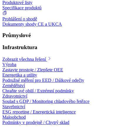
Produktové listy
Specifikace produktů
Prohlášení o shodě
Dokumenty shody CE a UKCA
Průmyslové
Infrastruktura
Zobrazit všechna řešení
Výroba
Zastavte prostoje / Zlepšete OEE
Energetika a utility
Podružné měření pro EED / Dálkové odečty
Zemědělství
Chraňte své obilí / Extrémní podmínky
Zdravotnictví
Soulad s GDP / Monitoring chladového řetězce
Stavebnictví
ESG reporting / Energetická inteligence
Maloobchod
Podmínky v prodejně / Chytrý sklad