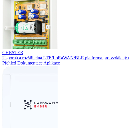
CHESTER
Úsporná a rozšiřitelná LTE/LoRaWAN/BLE platforma pro vzdálený 
Přehled
Dokumentace
Aplikace