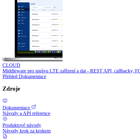
CLOUD
Middleware pro správu LTE zařízení a dat - REST API, callbacky, 
Přehled
Dokumentace
Zdroje
Dokumentace
Návody a API reference
Produktové návody
Návody krok za krokem