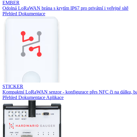
EMBER
Odolná LoRaWAN brána s krytím IP67 pro privátní i veřejné sítě
Přehled
Dokumentace
STICKER
Kompaktní LoRaWAN senzor - konfigurace přes NFC či na dálku, ba
Přehled
Dokumentace
Aplikace