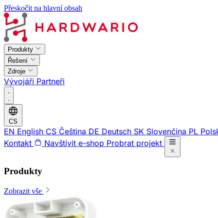
Přeskočit na hlavní obsah
Produkty
Řešení
Zdroje
Vývojáři
Partneři
CS
EN
English
CS
Čeština
DE
Deutsch
SK
Slovenčina
PL
Pols
Kontakt
Navštívit e-shop
Probrat projekt
Produkty
Zobrazit vše