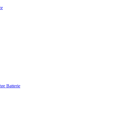
ze
re Batterie