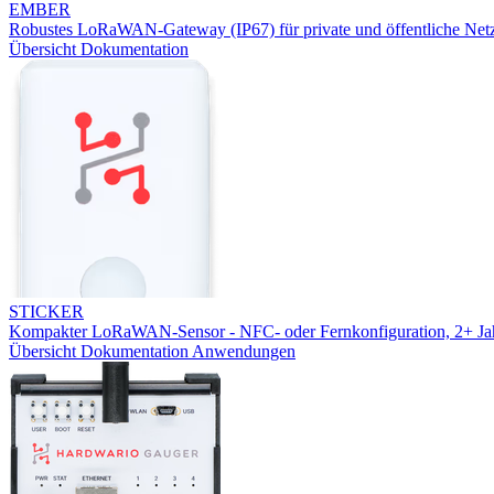
EMBER
Robustes LoRaWAN-Gateway (IP67) für private und öffentliche Net
Übersicht
Dokumentation
STICKER
Kompakter LoRaWAN-Sensor - NFC- oder Fernkonfiguration, 2+ Jah
Übersicht
Dokumentation
Anwendungen