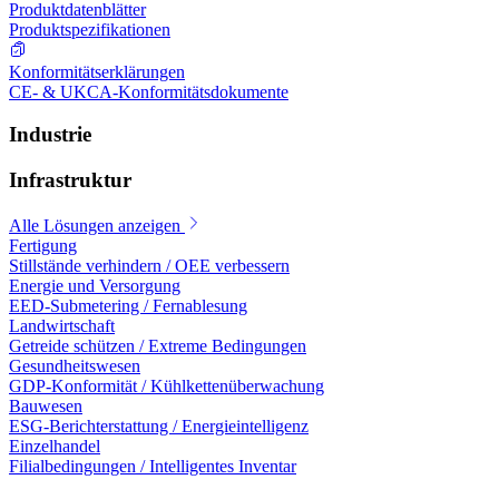
Produktdatenblätter
Produktspezifikationen
Konformitätserklärungen
CE- & UKCA-Konformitätsdokumente
Industrie
Infrastruktur
Alle Lösungen anzeigen
Fertigung
Stillstände verhindern / OEE verbessern
Energie und Versorgung
EED-Submetering / Fernablesung
Landwirtschaft
Getreide schützen / Extreme Bedingungen
Gesundheitswesen
GDP-Konformität / Kühlkettenüberwachung
Bauwesen
ESG-Berichterstattung / Energieintelligenz
Einzelhandel
Filialbedingungen / Intelligentes Inventar