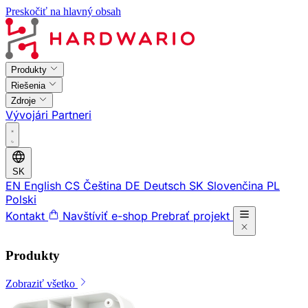
Preskočiť na hlavný obsah
Produkty
Riešenia
Zdroje
Vývojári
Partneri
SK
EN
English
CS
Čeština
DE
Deutsch
SK
Slovenčina
PL
Polski
Kontakt
Navštíviť e-shop
Prebrať projekt
Produkty
Zobraziť všetko