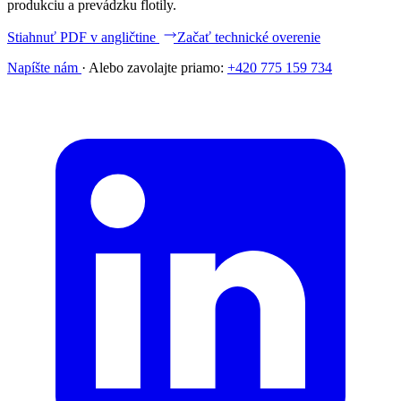
produkciu a prevádzku flotily.
Stiahnuť PDF v angličtine
Začať technické overenie
Napíšte nám
·
Alebo zavolajte priamo:
+420 775 159 734