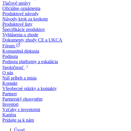
Tlačové správy
Oficiálne oznámenia
Produktové návody
Návody krok za krokom
Produktové listy
Špecifikácie produktov
Vyhlásenia o zhode
Dokumenty zhody CE a UKCA
Fórum
Komunitná diskusia
Podpora
Podpora platformy a eskalácia
Spoločnosť
O nás
Náš príbeh a misia
Kontakt
Všeobecné otázky a kontakty
Partneri
Partnerský ekosystém
Investori
Vzťahy s investormi
Kariéra
Pridajte sa k nám
Úvod