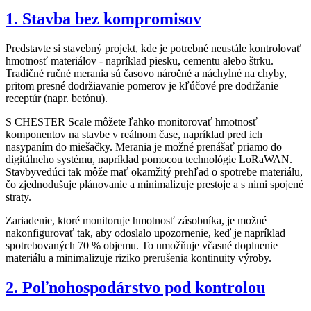
1. Stavba bez kompromisov
Predstavte si stavebný projekt, kde je potrebné neustále kontrolovať
hmotnosť materiálov - napríklad piesku, cementu alebo štrku.
Tradičné ručné merania sú časovo náročné a náchylné na chyby,
pritom presné dodržiavanie pomerov je kľúčové pre dodržanie
receptúr (napr. betónu).
S CHESTER Scale môžete ľahko monitorovať hmotnosť
komponentov na stavbe v reálnom čase, napríklad pred ich
nasypaním do miešačky. Merania je možné prenášať priamo do
digitálneho systému, napríklad pomocou technológie LoRaWAN.
Stavbyvedúci tak môže mať okamžitý prehľad o spotrebe materiálu,
čo zjednodušuje plánovanie a minimalizuje prestoje a s nimi spojené
straty.
Zariadenie, ktoré monitoruje hmotnosť zásobníka, je možné
nakonfigurovať tak, aby odoslalo upozornenie, keď je napríklad
spotrebovaných 70 % objemu. To umožňuje včasné doplnenie
materiálu a minimalizuje riziko prerušenia kontinuity výroby.
2. Poľnohospodárstvo pod kontrolou