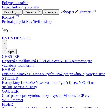
Pokyny k značke
Logo, farby a typografia
Vývojári
Partneri
Produkty
Riešenia
Zdroje
Kontakt
Prebrať projekt
Navštíviť e-shop
Jazyk
EN
CS
DE
SK
PL
Späť
CHESTER
Úsporná a rozšíriteľná LTE/LoRaWAN/BLE platforma pre
vzdialený monitoring
EMBER
Odolná LoRaWAN brána s krytím IP67 pre privátne aj verejné siete
STICKER
Kompaktný LoRaWAN senzor - konfigurácia cez NFC či na
diaľku, batéria 2+ roky
GAUGER
Čítač pulzov pre výrobné linky - výstup Modbus TCP cez
WiFi/Ethernet
FIBER