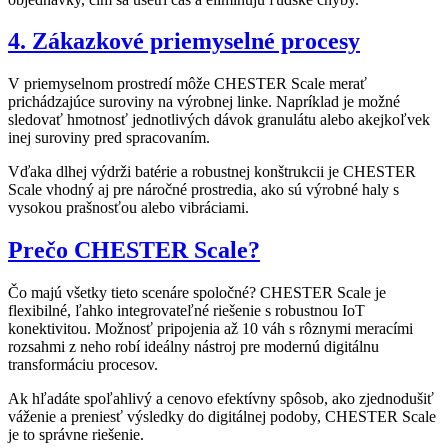
4. Zákazkové priemyselné procesy
V priemyselnom prostredí môže CHESTER Scale merať
prichádzajúce suroviny na výrobnej linke. Napríklad je možné
sledovať hmotnosť jednotlivých dávok granulátu alebo akejkoľvek
inej suroviny pred spracovaním.
Vďaka dlhej výdrži batérie a robustnej konštrukcii je CHESTER
Scale vhodný aj pre náročné prostredia, ako sú výrobné haly s
vysokou prašnosťou alebo vibráciami.
Prečo CHESTER Scale?
Čo majú všetky tieto scenáre spoločné? CHESTER Scale je
flexibilné, ľahko integrovateľné riešenie s robustnou IoT
konektivitou. Možnosť pripojenia až 10 váh s rôznymi meracími
rozsahmi z neho robí ideálny nástroj pre modernú digitálnu
transformáciu procesov.
Ak hľadáte spoľahlivý a cenovo efektívny spôsob, ako zjednodušiť
váženie a preniesť výsledky do digitálnej podoby, CHESTER Scale
je to správne riešenie.