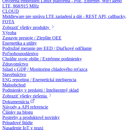
Otvorená embedded Linux platforma - PoE, Ethernet, WiFi alebo
LTE, 868/915 MHz
CLOUD
Middleware pre správu LTE zariadení a dát - REST API, callbacky,
FOTA
Zobraziť všetky produkty
Výroba
Zastavte prestoje / Zlepšite OEE
Energetika a utility
Podružné meranie pre EED / Diaľkové odčítanie
Poľnohospodárstvo
Chráňte svoje obilie / Extrémne podmienky
Zdravotníctvo
Súlad s GDP / Monitoring chladového reťazca
Stavebníctvo
ESG reporting / Energetická inteligencia
Maloobchod
Podmienky v predajni / Inteligentný sklad
Zobraziť všetky riešenia
Dokumentácia
Návody a API referencie
Články na blogu
Postrehy a produktové novinky
Prípadové štúdie
Nasadenie IoT v praxi