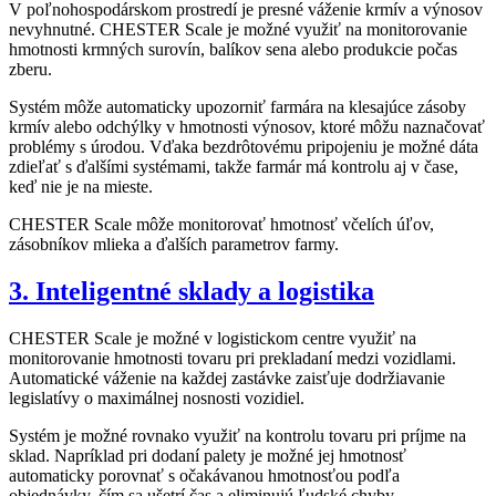
V poľnohospodárskom prostredí je presné váženie krmív a výnosov
nevyhnutné. CHESTER Scale je možné využiť na monitorovanie
hmotnosti krmných surovín, balíkov sena alebo produkcie počas
zberu.
Systém môže automaticky upozorniť farmára na klesajúce zásoby
krmív alebo odchýlky v hmotnosti výnosov, ktoré môžu naznačovať
problémy s úrodou. Vďaka bezdrôtovému pripojeniu je možné dáta
zdieľať s ďalšími systémami, takže farmár má kontrolu aj v čase,
keď nie je na mieste.
CHESTER Scale môže monitorovať hmotnosť včelích úľov,
zásobníkov mlieka a ďalších parametrov farmy.
3. Inteligentné sklady a logistika
CHESTER Scale je možné v logistickom centre využiť na
monitorovanie hmotnosti tovaru pri prekladaní medzi vozidlami.
Automatické váženie na každej zastávke zaisťuje dodržiavanie
legislatívy o maximálnej nosnosti vozidiel.
Systém je možné rovnako využiť na kontrolu tovaru pri príjme na
sklad. Napríklad pri dodaní palety je možné jej hmotnosť
automaticky porovnať s očakávanou hmotnosťou podľa
objednávky, čím sa ušetrí čas a eliminujú ľudské chyby.