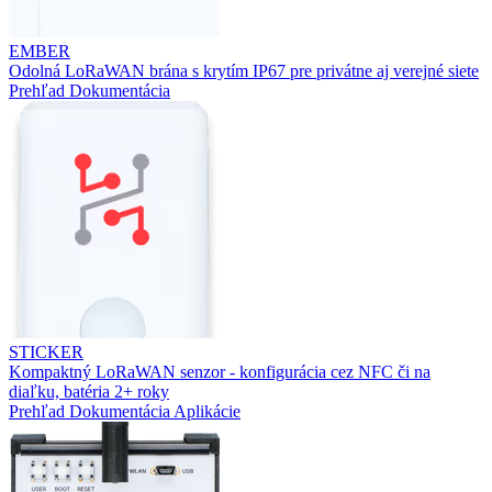
EMBER
Odolná LoRaWAN brána s krytím IP67 pre privátne aj verejné siete
Prehľad
Dokumentácia
STICKER
Kompaktný LoRaWAN senzor - konfigurácia cez NFC či na
diaľku, batéria 2+ roky
Prehľad
Dokumentácia
Aplikácie