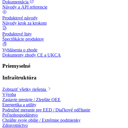
Dokumentácia
Návody a API referencie
Produktové návody
Návody krok za krokom
Produktové listy
Špecifikácie produktov
Vyhlásenia o zhode
Dokumenty zhody CE a UKCA
Priemyselné
Infraštruktúra
Zobraziť všetky riešenia
Výroba
Zastavte prestoje / Zlepšite OEE
Energetika a utility
Podružné meranie pre EED / Diaľkové odčítanie
Poľnohospodárstvo
Chráňte svoje obilie / Extrémne podmienky
Zdravotníctvo