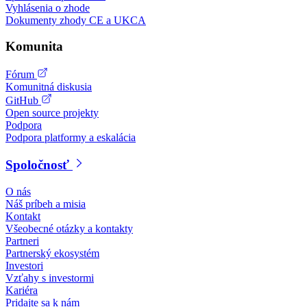
Vyhlásenia o zhode
Dokumenty zhody CE a UKCA
Komunita
Fórum
Komunitná diskusia
GitHub
Open source projekty
Podpora
Podpora platformy a eskalácia
Spoločnosť
O nás
Náš príbeh a misia
Kontakt
Všeobecné otázky a kontakty
Partneri
Partnerský ekosystém
Investori
Vzťahy s investormi
Kariéra
Pridajte sa k nám