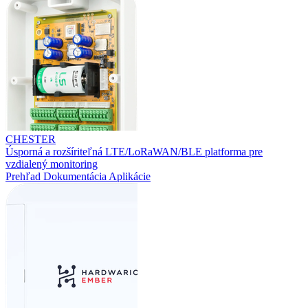
CHESTER
Úsporná a rozšíriteľná LTE/LoRaWAN/BLE platforma pre
vzdialený monitoring
Prehľad
Dokumentácia
Aplikácie