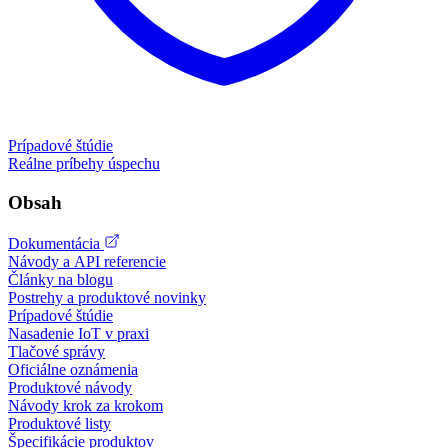
Prípadové štúdie
Reálne príbehy úspechu
Obsah
Dokumentácia
Návody a API referencie
Články na blogu
Postrehy a produktové novinky
Prípadové štúdie
Nasadenie IoT v praxi
Tlačové správy
Oficiálne oznámenia
Produktové návody
Návody krok za krokom
Produktové listy
Špecifikácie produktov