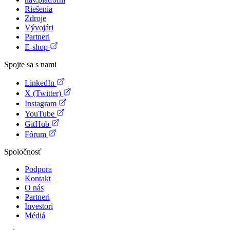
Riešenia
Zdroje
Vývojári
Partneri
E-shop
Spojte sa s nami
LinkedIn
X (Twitter)
Instagram
YouTube
GitHub
Fórum
Spoločnosť
Podpora
Kontakt
O nás
Partneri
Investori
Médiá