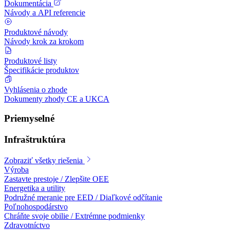
Dokumentácia
Návody a API referencie
Produktové návody
Návody krok za krokom
Produktové listy
Špecifikácie produktov
Vyhlásenia o zhode
Dokumenty zhody CE a UKCA
Priemyselné
Infraštruktúra
Zobraziť všetky riešenia
Výroba
Zastavte prestoje / Zlepšite OEE
Energetika a utility
Podružné meranie pre EED / Diaľkové odčítanie
Poľnohospodárstvo
Chráňte svoje obilie / Extrémne podmienky
Zdravotníctvo