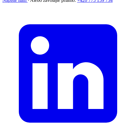
Napíšte nám
·
Alebo zavolajte priamo:
+420 775 159 734