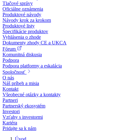
Tlačové správy
Oficiálne oznámenia
Produktové návody
Návody krok za krokom
Produktové listy
Špecifikácie produktov
Vyhlásenia o zhode
Dokumenty zhody CE a UKCA
Fórum
Komunitná diskusia
Podpora
Podpora platformy a eskalácia
Spoločnosť
O nás
Náš príbeh a misia
Kontakt
Všeobecné otázky a kontakty
Partneri
Partnerský ekosystém
Investori
Vzťahy s investormi
Kariéra
Pridajte sa k nám
Úvod