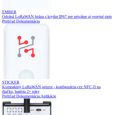
EMBER
Odolná LoRaWAN brána s krytím IP67 pre privátne aj verejné siete
Prehľad
Dokumentácia
STICKER
Kompaktný LoRaWAN senzor - konfigurácia cez NFC či na
diaľku, batéria 2+ roky
Prehľad
Dokumentácia
Aplikácie