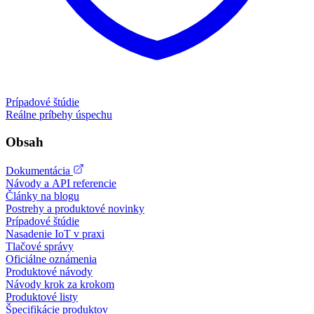
Prípadové štúdie
Reálne príbehy úspechu
Obsah
Dokumentácia
Návody a API referencie
Články na blogu
Postrehy a produktové novinky
Prípadové štúdie
Nasadenie IoT v praxi
Tlačové správy
Oficiálne oznámenia
Produktové návody
Návody krok za krokom
Produktové listy
Špecifikácie produktov