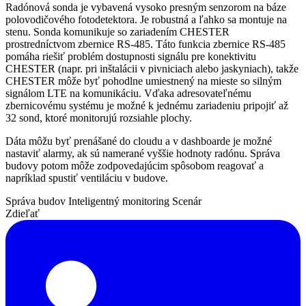
Radónová sonda je vybavená vysoko presným senzorom na báze
polovodičového fotodetektora. Je robustná a ľahko sa montuje na
stenu. Sonda komunikuje so zariadením CHESTER
prostredníctvom zbernice RS-485. Táto funkcia zbernice RS-485
pomáha riešiť problém dostupnosti signálu pre konektivitu
CHESTER (napr. pri inštalácii v pivniciach alebo jaskyniach), takže
CHESTER môže byť pohodlne umiestnený na mieste so silným
signálom LTE na komunikáciu. Vďaka adresovateľnému
zbernicovému systému je možné k jednému zariadeniu pripojiť až
32 sond, ktoré monitorujú rozsiahle plochy.
Dáta môžu byť prenášané do cloudu a v dashboarde je možné
nastaviť alarmy, ak sú namerané vyššie hodnoty radónu. Správa
budovy potom môže zodpovedajúcim spôsobom reagovať a
napríklad spustiť ventiláciu v budove.
Správa budov
Inteligentný monitoring
Scenár
Zdieľať