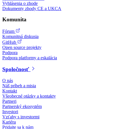
Vyhlásenia o zhode
Dokumenty zhody CE a UKCA
Komunita
Fórum
Komunitná diskusia
GitHub
Open source projekty
Podpora
Podpora platformy a eskalácia
Spoločnosť
O nás
Náš príbeh a misia
Kontakt
Všeobecné otázky a kontakty
Partneri
Partnerský ekosystém
Investori
Vzťahy s investormi
Kariéra
Pridajte sa k nám