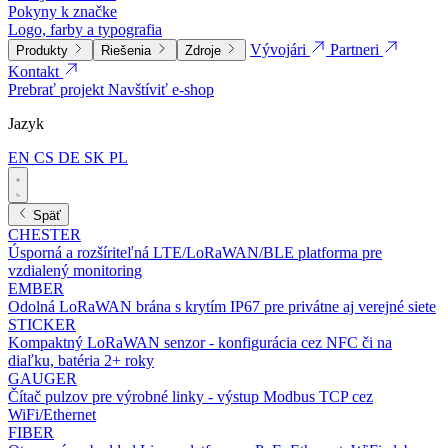
Pokyny k značke
Logo, farby a typografia
Vývojári
Partneri
Produkty
Riešenia
Zdroje
Kontakt
Prebrať projekt
Navštíviť e-shop
Jazyk
EN
CS
DE
SK
PL
Späť
CHESTER
Úsporná a rozšíriteľná LTE/LoRaWAN/BLE platforma pre
vzdialený monitoring
EMBER
Odolná LoRaWAN brána s krytím IP67 pre privátne aj verejné siete
STICKER
Kompaktný LoRaWAN senzor - konfigurácia cez NFC či na
diaľku, batéria 2+ roky
GAUGER
Čítač pulzov pre výrobné linky - výstup Modbus TCP cez
WiFi/Ethernet
FIBER