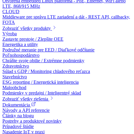
Otvorená embedded Linux platforma - PoE, Ethernet, WiFi alebo
LTE, 868/915 MHz
CLOUD
Middleware pre správu LTE zariadení a dát - REST API, callbacky,
FOTA
Zobraziť všetky produkty
Výroba
Zastavte prestoje / Zlepšite OEE
Energetika a utility
Podružné meranie pre EED / Diaľkové odčítanie
Poľnohospodárstvo
Chráňte svoje obilie / Extrémne podmienky
Zdravotníctvo
Súlad s GDP / Monitoring chladového reťazca
Stavebníctvo
ESG reporting / Energetická inteligencia
Maloobchod
Podmienky v predajni / Inteligentný sklad
Zobraziť všetky riešenia
Dokumentácia
Návody a API referencie
Články na blogu
Postrehy a produktové novinky
Prípadové štúdie
Nasadenie IoT v praxi