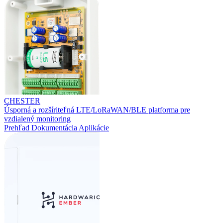
CHESTER
Úsporná a rozšíriteľná LTE/LoRaWAN/BLE platforma pre
vzdialený monitoring
Prehľad
Dokumentácia
Aplikácie