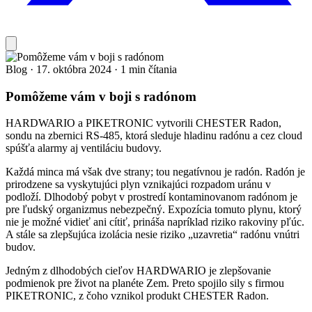
Blog
·
17. októbra 2024
·
1 min čítania
Pomôžeme vám v boji s radónom
HARDWARIO a PIKETRONIC vytvorili CHESTER Radon,
sondu na zbernici RS-485, ktorá sleduje hladinu radónu a cez cloud
spúšťa alarmy aj ventiláciu budovy.
Každá minca má však dve strany; tou negatívnou je radón. Radón je
prirodzene sa vyskytujúci plyn vznikajúci rozpadom uránu v
podloží. Dlhodobý pobyt v prostredí kontaminovanom radónom je
pre ľudský organizmus nebezpečný. Expozícia tomuto plynu, ktorý
nie je možné vidieť ani cítiť, prináša napríklad riziko rakoviny pľúc.
A stále sa zlepšujúca izolácia nesie riziko „uzavretia“ radónu vnútri
budov.
Jedným z dlhodobých cieľov HARDWARIO je zlepšovanie
podmienok pre život na planéte Zem. Preto spojilo sily s firmou
PIKETRONIC, z čoho vznikol produkt CHESTER Radon.