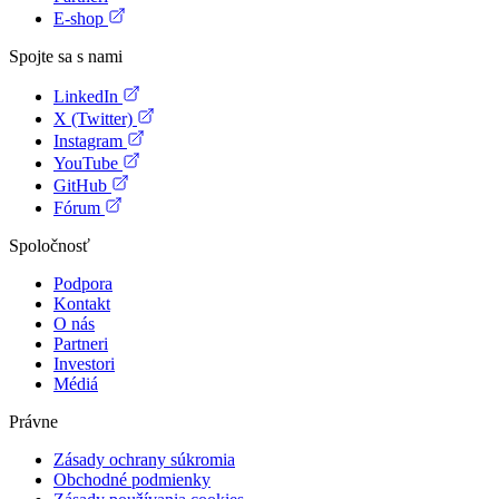
E-shop
Spojte sa s nami
LinkedIn
X (Twitter)
Instagram
YouTube
GitHub
Fórum
Spoločnosť
Podpora
Kontakt
O nás
Partneri
Investori
Médiá
Právne
Zásady ochrany súkromia
Obchodné podmienky