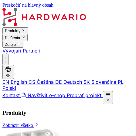
Preskočiť na hlavný obsah
Produkty
Riešenia
Zdroje
Vývojári
Partneri
SK
EN
English
CS
Čeština
DE
Deutsch
SK
Slovenčina
PL
Polski
Kontakt
Navštíviť e-shop
Prebrať projekt
Produkty
Zobraziť všetko