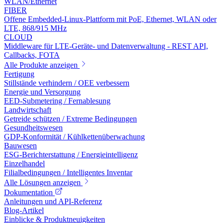
WLAN/Ethernet
FIBER
Offene Embedded-Linux-Plattform mit PoE, Ethernet, WLAN oder
LTE, 868/915 MHz
CLOUD
Middleware für LTE-Geräte- und Datenverwaltung - REST API,
Callbacks, FOTA
Alle Produkte anzeigen
Fertigung
Stillstände verhindern / OEE verbessern
Energie und Versorgung
EED-Submetering / Fernablesung
Landwirtschaft
Getreide schützen / Extreme Bedingungen
Gesundheitswesen
GDP-Konformität / Kühlkettenüberwachung
Bauwesen
ESG-Berichterstattung / Energieintelligenz
Einzelhandel
Filialbedingungen / Intelligentes Inventar
Alle Lösungen anzeigen
Dokumentation
Anleitungen und API-Referenz
Blog-Artikel
Einblicke & Produktneuigkeiten