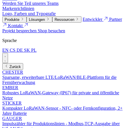
Werden Sie Teil unseres Teams
Markenrichtlinien
Logo, Farben und Typografie
Entwickler
Partner
Produkte
Lösungen
Ressourcen
Kontakt
Projekt besprechen
Shop besuchen
Sprache
EN
CS
DE
SK
PL
Zurück
CHESTER
Sparsame, erweiterbare LTE/LoRaWAN/BLE-Plattform für die
Fernüberwachung
EMBER
Robustes LoRaWAN-Gateway (IP67) für private und öffentliche
Netze
STICKER
Kompakter LoRaWAN-Sensor - NFC- oder Fernkonfiguration, 2+
Jahre Batterie
GAUGER
Impulszähler für Produktionslinien - Modbus-TCP-Ausgabe über