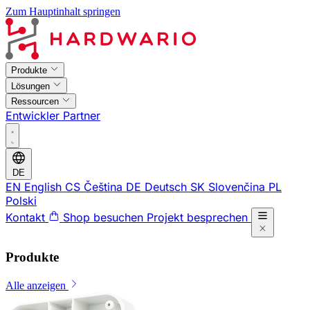
Zum Hauptinhalt springen
Produkte
Lösungen
Ressourcen
Entwickler
Partner
DE
EN
English
CS
Čeština
DE
Deutsch
SK
Slovenčina
PL
Polski
Kontakt
Shop besuchen
Projekt besprechen
Produkte
Alle anzeigen