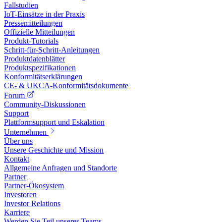
Fallstudien
IoT-Einsätze in der Praxis
Pressemitteilungen
Offizielle Mitteilungen
Produkt-Tutorials
Schritt-für-Schritt-Anleitungen
Produktdatenblätter
Produktspezifikationen
Konformitätserklärungen
CE- & UKCA-Konformitätsdokumente
Forum
Community-Diskussionen
Support
Plattformsupport und Eskalation
Unternehmen
Über uns
Unsere Geschichte und Mission
Kontakt
Allgemeine Anfragen und Standorte
Partner
Partner-Ökosystem
Investoren
Investor Relations
Karriere
Werden Sie Teil unseres Teams