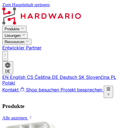
Zum Hauptinhalt springen
Produkte
Lösungen
Ressourcen
Entwickler
Partner
DE
EN
English
CS
Čeština
DE
Deutsch
SK
Slovenčina
PL
Polski
Kontakt
Shop besuchen
Projekt besprechen
Produkte
Alle anzeigen