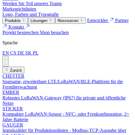
Werden Sie Teil unseres Teams
Markenrichtlinien
Logo, Farben und Typografie
Entwickler
Partner
Produkte
Lösungen
Ressourcen
Kontakt
Projekt besprechen
Shop besuchen
Sprache
EN
CS
DE
SK
PL
Zurück
CHESTER
Sparsame, erweiterbare LTE/LoRaWAN/BLE-Plattform für die
Fernüberwachung
EMBER
Robustes LoRaWAN-Gateway (IP67) für private und öffentliche
Netze
STICKER
Kompakter LoRaWAN-Sensor - NFC- oder Fernkonfiguration, 2+
Jahre Batterie
GAUGER
Impulszähler für Produktionslinien - Modbus-TCP-Ausgabe über