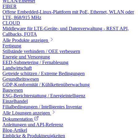
WLAN/Ethernet
FIBER
Offene Embedded-Linux-Plattform mit PoE, Ethernet, WLAN oder
LTE, 868/915 MHz
CLOUD
Middleware für LTE-Geräte- und Datenverwaltung - REST API,
Callbacks, FOTA
Alle Produkte anzeigen
Fertigung
Stillstände verhindern / OEE verbessern
Energie und Versorgung
EED-Submetering / Fernablesung
Landwirtschaft
Getreide schützen / Extreme Bedingungen
Gesundheitswesen
GDP-Konformität / Kühlkettenüberwachung
Bauwesen
ESG-Berichterstattung / Energieintelligenz
Einzelhandel
Filialbedingungen / Intelligentes Inventar
Alle Lösungen anzeigen
Dokumentation
Anleitungen und API-Referenz
Blog-Artikel
Einblicke & Produktneuigkeiten