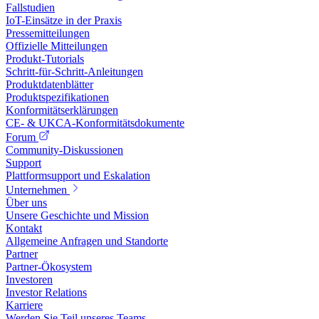
Fallstudien
IoT-Einsätze in der Praxis
Pressemitteilungen
Offizielle Mitteilungen
Produkt-Tutorials
Schritt-für-Schritt-Anleitungen
Produktdatenblätter
Produktspezifikationen
Konformitätserklärungen
CE- & UKCA-Konformitätsdokumente
Forum
Community-Diskussionen
Support
Plattformsupport und Eskalation
Unternehmen
Über uns
Unsere Geschichte und Mission
Kontakt
Allgemeine Anfragen und Standorte
Partner
Partner-Ökosystem
Investoren
Investor Relations
Karriere
Werden Sie Teil unseres Teams