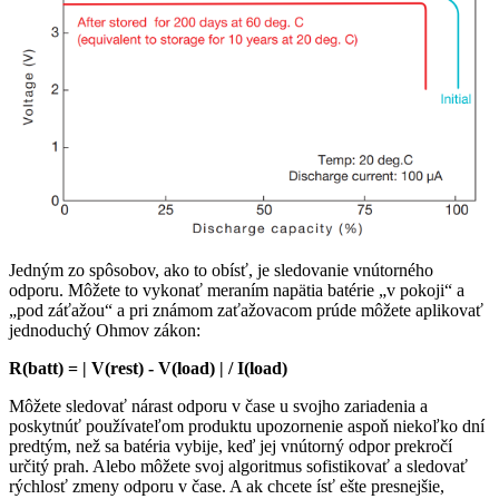
Jedným zo spôsobov, ako to obísť, je sledovanie vnútorného
odporu. Môžete to vykonať meraním napätia batérie „v pokoji“ a
„pod záťažou“ a pri známom zaťažovacom prúde môžete aplikovať
jednoduchý Ohmov zákon:
R(batt) = | V(rest) - V(load) | / I(load)
Môžete sledovať nárast odporu v čase u svojho zariadenia a
poskytnúť používateľom produktu upozornenie aspoň niekoľko dní
predtým, než sa batéria vybije, keď jej vnútorný odpor prekročí
určitý prah. Alebo môžete svoj algoritmus sofistikovať a sledovať
rýchlosť zmeny odporu v čase. A ak chcete ísť ešte presnejšie,