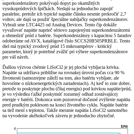
superkondenzátory pokrývajú dopyt po okamžitých
vysokoprúdových špičkách. Nedajú sa jednoducho zapojiť
paralelne, pretože ich typické napätie článku nesmie prekročiť 2,7
voltov, ale dajú sa použiť špeciálne nabíjačky superkondenzátorov.
Vybrali sme LTC4425 od Analog Devices. Tento čip dokáže
vyvažovať napätie naprieč sériovo zapojenými superkondenzátormi
a obmedziť prúd z batérie. Superkondenzátory s kapacitou 5 faradov
odoberáme od AVX, katalógové číslo SCCS20B505PRBLE. Tento
diel má typický zvodový prúd 15 mikroampérov - kritický
parameter, ktorý je potrebné zvážiť pri výbere superkondenzátorov
pre váš návrh.
Ďalšou výzvou chémie LiSoCl2 je jej plochá vybíjacia krivka.
Napätie sa udržiava približne na rovnakej úrovni počas cca 90 %
životnosti (samozrejme záleží na tom, ako batériu vybíjate, ale
hovoríme o nízkoenergetických zariadeniach). Aj keď to znie dobre,
pretože to poskytuje plochu (čítaj energiu) pod krivkou napätie/prúd,
je vo výsledku ťažké poskytnúť rozumný odhad zostávajúcej
energie v batérii. Dokonca som pozoroval dočasné zvýšenie napätia
pred prudkým poklesom na konci životného cyklu. Napätie batérie
sa tiež mení s teplotou. Takže meranie napätia LiSoCl2 samotného
na vyvodenie akéhokoľvek záveru je jednoducho zbytočné.