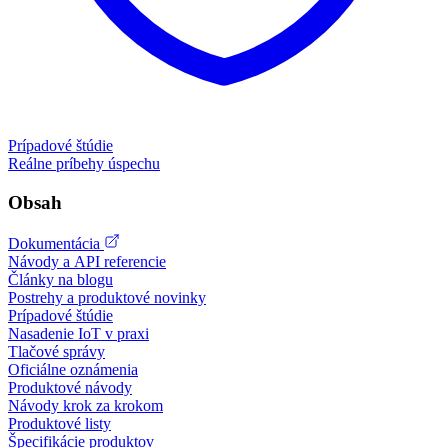
Prípadové štúdie
Reálne príbehy úspechu
Obsah
Dokumentácia
Návody a API referencie
Články na blogu
Postrehy a produktové novinky
Prípadové štúdie
Nasadenie IoT v praxi
Tlačové správy
Oficiálne oznámenia
Produktové návody
Návody krok za krokom
Produktové listy
Špecifikácie produktov