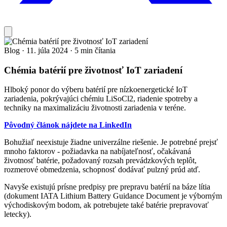
Blog
·
11. júla 2024
·
5 min čítania
Chémia batérií pre životnosť IoT zariadení
Hlboký ponor do výberu batérií pre nízkoenergetické IoT
zariadenia, pokrývajúci chémiu LiSoCl2, riadenie spotreby a
techniky na maximalizáciu životnosti zariadenia v teréne.
Pôvodný článok nájdete na LinkedIn
Bohužiaľ neexistuje žiadne univerzálne riešenie. Je potrebné prejsť
mnoho faktorov - požiadavka na nabíjateľnosť, očakávaná
životnosť batérie, požadovaný rozsah prevádzkových teplôt,
rozmerové obmedzenia, schopnosť dodávať pulzný prúd atď.
Navyše existujú prísne predpisy pre prepravu batérií na báze lítia
(dokument IATA Lithium Battery Guidance Document je výborným
východiskovým bodom, ak potrebujete také batérie prepravovať
letecky).