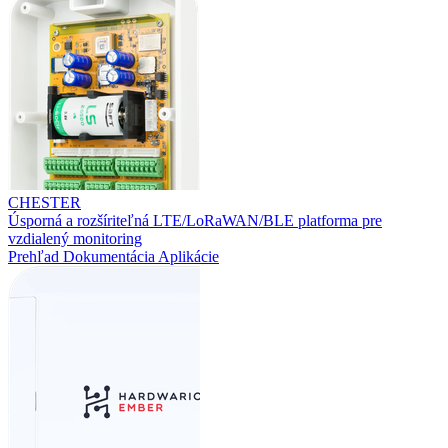
CHESTER
Úsporná a rozšíriteľná LTE/LoRaWAN/BLE platforma pre
vzdialený monitoring
Prehľad
Dokumentácia
Aplikácie