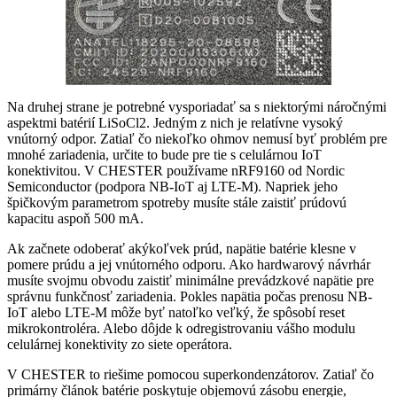
Na druhej strane je potrebné vysporiadať sa s niektorými náročnými
aspektmi batérií LiSoCl2. Jedným z nich je relatívne vysoký
vnútorný odpor. Zatiaľ čo niekoľko ohmov nemusí byť problém pre
mnohé zariadenia, určite to bude pre tie s celulárnou IoT
konektivitou. V CHESTER používame nRF9160 od Nordic
Semiconductor (podpora NB-IoT aj LTE-M). Napriek jeho
špičkovým parametrom spotreby musíte stále zaistiť prúdovú
kapacitu aspoň 500 mA.
Ak začnete odoberať akýkoľvek prúd, napätie batérie klesne v
pomere prúdu a jej vnútorného odporu. Ako hardwarový návrhár
musíte svojmu obvodu zaistiť minimálne prevádzkové napätie pre
správnu funkčnosť zariadenia. Pokles napätia počas prenosu NB-
IoT alebo LTE-M môže byť natoľko veľký, že spôsobí reset
mikrokontroléra. Alebo dôjde k odregistrovaniu vášho modulu
celulárnej konektivity zo siete operátora.
V CHESTER to riešime pomocou superkondenzátorov. Zatiaľ čo
primárny článok batérie poskytuje objemovú zásobu energie,