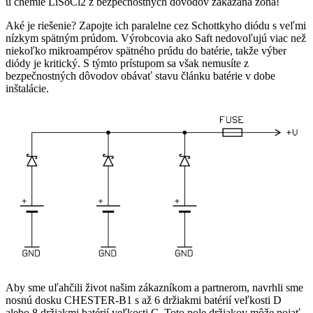
u chémie LiSoCl2 z bezpečnostných dôvodov zakázaná zóna!
Aké je riešenie? Zapojte ich paralelne cez Schottkyho diódu s veľmi
nízkym spätným prúdom. Výrobcovia ako Saft nedovoľujú viac než
niekoľko mikroampérov spätného prúdu do batérie, takže výber
diódy je kritický. S týmto prístupom sa však nemusíte z
bezpečnostných dôvodov obávať stavu článku batérie v dobe
inštalácie.
Aby sme uľahčili život našim zákazníkom a partnerom, navrhli sme
nosnú dosku CHESTER-B1 s až 6 držiakmi batérií veľkosti D
alebo 8 držiakmi batérií veľkosti C. Toto pole držiakov môže pojať