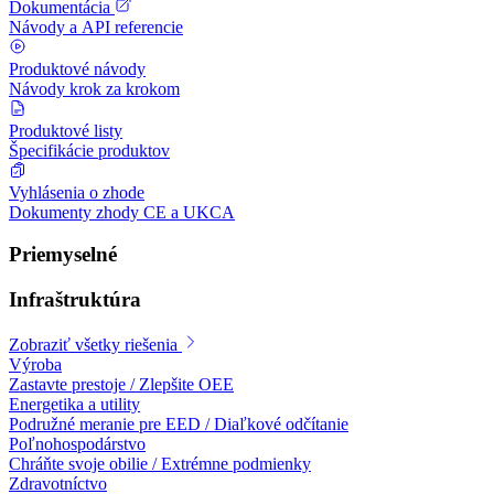
Dokumentácia
Návody a API referencie
Produktové návody
Návody krok za krokom
Produktové listy
Špecifikácie produktov
Vyhlásenia o zhode
Dokumenty zhody CE a UKCA
Priemyselné
Infraštruktúra
Zobraziť všetky riešenia
Výroba
Zastavte prestoje / Zlepšite OEE
Energetika a utility
Podružné meranie pre EED / Diaľkové odčítanie
Poľnohospodárstvo
Chráňte svoje obilie / Extrémne podmienky
Zdravotníctvo