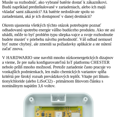
Musíte sa rozhodnúť, ako vybrané batérie dostať k zákazníkovi.
Budú napríklad predinštalované v zariadeniach, alebo ich majú
vkladať sami zákazníci? Ak batérie nedodávate spolu so
zariadeniami, aká je ich dostupnosť v danej destinácii?
Okrem ujasnenia všetkých týchto otázok potrebujete poznať
odhadovanú spotrebu energie vášho budúceho produktu. Ako ste asi
uhádli, môže to byť problém typu sliepka-vajce a svoje rozhodnutie
budete musieť v priebehu návrhu prehodnotiť. Váš odhad nemusel
byť nutne chybný, ale zmenili sa požiadavky aplikácie a ste nútení
začať znova.
V HARDWARIO sme navrhli mnoho nízkoenergetických dizajnov
a vieme, že pre našu konfigurovateľnú IoT platformu CHESTER
nebolo príliš mnoho možností. Pretože zariadenie často pracuje vo
vonkajších podmienkach, len málo chemických variantov spĺňa
kritériá pre široký rozsah prevádzkových teplôt. Vitajte pri lítium-
tionylchloride (alebo LiSoCl2) - primárnom lítiovom článku s
nominálnym napätím 3,6 voltov.