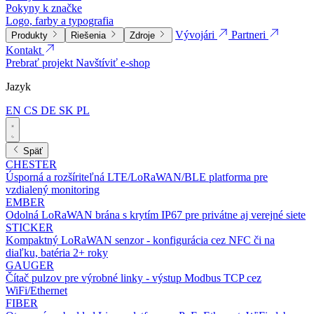
Pokyny k značke
Logo, farby a typografia
Vývojári
Partneri
Produkty
Riešenia
Zdroje
Kontakt
Prebrať projekt
Navštíviť e-shop
Jazyk
EN
CS
DE
SK
PL
Späť
CHESTER
Úsporná a rozšíriteľná LTE/LoRaWAN/BLE platforma pre
vzdialený monitoring
EMBER
Odolná LoRaWAN brána s krytím IP67 pre privátne aj verejné siete
STICKER
Kompaktný LoRaWAN senzor - konfigurácia cez NFC či na
diaľku, batéria 2+ roky
GAUGER
Čítač pulzov pre výrobné linky - výstup Modbus TCP cez
WiFi/Ethernet
FIBER