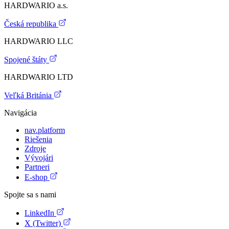
HARDWARIO a.s.
Česká republika
HARDWARIO LLC
Spojené štáty
HARDWARIO LTD
Veľká Británia
Navigácia
nav.platform
Riešenia
Zdroje
Vývojári
Partneri
E-shop
Spojte sa s nami
LinkedIn
X (Twitter)