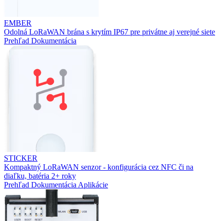
EMBER
Odolná LoRaWAN brána s krytím IP67 pre privátne aj verejné siete
Prehľad
Dokumentácia
STICKER
Kompaktný LoRaWAN senzor - konfigurácia cez NFC či na
diaľku, batéria 2+ roky
Prehľad
Dokumentácia
Aplikácie