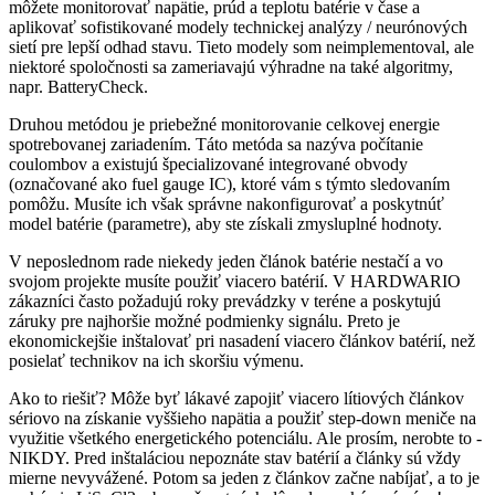
môžete monitorovať napätie, prúd a teplotu batérie v čase a
aplikovať sofistikované modely technickej analýzy / neurónových
sietí pre lepší odhad stavu. Tieto modely som neimplementoval, ale
niektoré spoločnosti sa zameriavajú výhradne na také algoritmy,
napr. BatteryCheck.
Druhou metódou je priebežné monitorovanie celkovej energie
spotrebovanej zariadením. Táto metóda sa nazýva počítanie
coulombov a existujú špecializované integrované obvody
(označované ako fuel gauge IC), ktoré vám s týmto sledovaním
pomôžu. Musíte ich však správne nakonfigurovať a poskytnúť
model batérie (parametre), aby ste získali zmysluplné hodnoty.
V neposlednom rade niekedy jeden článok batérie nestačí a vo
svojom projekte musíte použiť viacero batérií. V HARDWARIO
zákazníci často požadujú roky prevádzky v teréne a poskytujú
záruky pre najhoršie možné podmienky signálu. Preto je
ekonomickejšie inštalovať pri nasadení viacero článkov batérií, než
posielať technikov na ich skoršiu výmenu.
Ako to riešiť? Môže byť lákavé zapojiť viacero lítiových článkov
sériovo na získanie vyššieho napätia a použiť step-down meniče na
využitie všetkého energetického potenciálu. Ale prosím, nerobte to -
NIKDY. Pred inštaláciou nepoznáte stav batérií a články sú vždy
mierne nevyvážené. Potom sa jeden z článkov začne nabíjať, a to je