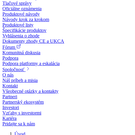
Tlačové správy
Oficiálne oznámenia
Produktové návody
Návody krok za krokom
Produktové listy
Špecifikácie produktov
Vyhlásenia o zhode
Dokumenty zhody CE a UKCA
Fórum
Komunitná diskusia
Podpora
Podpora platformy a eskalácia
Spoločnosť
O nás
Náš príbeh a misia
Kontakt
Všeobecné otázky a kontakty
Partneri
Partnerský ekosystém
Investori
Vzťahy s investormi
Kariéra
Pridajte sa k nám
Úvod