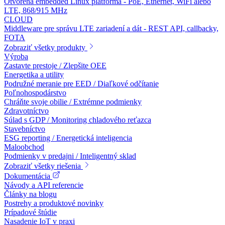
Otvorená embedded Linux platforma - PoE, Ethernet, WiFi alebo
LTE, 868/915 MHz
CLOUD
Middleware pre správu LTE zariadení a dát - REST API, callbacky,
FOTA
Zobraziť všetky produkty
Výroba
Zastavte prestoje / Zlepšite OEE
Energetika a utility
Podružné meranie pre EED / Diaľkové odčítanie
Poľnohospodárstvo
Chráňte svoje obilie / Extrémne podmienky
Zdravotníctvo
Súlad s GDP / Monitoring chladového reťazca
Stavebníctvo
ESG reporting / Energetická inteligencia
Maloobchod
Podmienky v predajni / Inteligentný sklad
Zobraziť všetky riešenia
Dokumentácia
Návody a API referencie
Články na blogu
Postrehy a produktové novinky
Prípadové štúdie
Nasadenie IoT v praxi