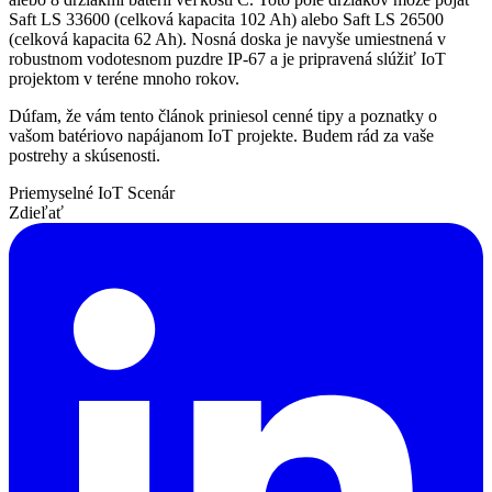
Saft LS 33600 (celková kapacita 102 Ah) alebo Saft LS 26500
(celková kapacita 62 Ah). Nosná doska je navyše umiestnená v
robustnom vodotesnom puzdre IP-67 a je pripravená slúžiť IoT
projektom v teréne mnoho rokov.
Dúfam, že vám tento článok priniesol cenné tipy a poznatky o
vašom batériovo napájanom IoT projekte. Budem rád za vaše
postrehy a skúsenosti.
Priemyselné IoT
Scenár
Zdieľať