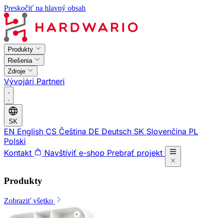
Preskočiť na hlavný obsah
Produkty
Riešenia
Zdroje
Vývojári
Partneri
SK
EN
English
CS
Čeština
DE
Deutsch
SK
Slovenčina
PL
Polski
Kontakt
Navštíviť e-shop
Prebrať projekt
Produkty
Zobraziť všetko