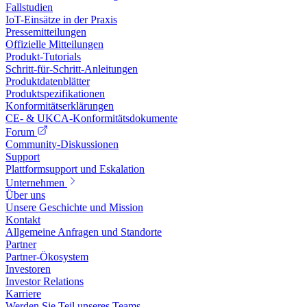
Fallstudien
IoT-Einsätze in der Praxis
Pressemitteilungen
Offizielle Mitteilungen
Produkt-Tutorials
Schritt-für-Schritt-Anleitungen
Produktdatenblätter
Produktspezifikationen
Konformitätserklärungen
CE- & UKCA-Konformitätsdokumente
Forum
Community-Diskussionen
Support
Plattformsupport und Eskalation
Unternehmen
Über uns
Unsere Geschichte und Mission
Kontakt
Allgemeine Anfragen und Standorte
Partner
Partner-Ökosystem
Investoren
Investor Relations
Karriere
Werden Sie Teil unseres Teams