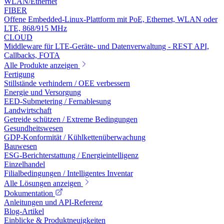
WLAN/Ethernet
FIBER
Offene Embedded-Linux-Plattform mit PoE, Ethernet, WLAN oder
LTE, 868/915 MHz
CLOUD
Middleware für LTE-Geräte- und Datenverwaltung - REST API,
Callbacks, FOTA
Alle Produkte anzeigen
Fertigung
Stillstände verhindern / OEE verbessern
Energie und Versorgung
EED-Submetering / Fernablesung
Landwirtschaft
Getreide schützen / Extreme Bedingungen
Gesundheitswesen
GDP-Konformität / Kühlkettenüberwachung
Bauwesen
ESG-Berichterstattung / Energieintelligenz
Einzelhandel
Filialbedingungen / Intelligentes Inventar
Alle Lösungen anzeigen
Dokumentation
Anleitungen und API-Referenz
Blog-Artikel
Einblicke & Produktneuigkeiten