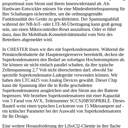
proportional zum Strom und ihrem Innenwiderstand ab. Als
Hardware-Entwickler müssen Sie eine Mindestbetriebsspannung für
Ihre Schaltungen sicherstellen, um die ordnungsgemäße
Funktionalität des Geräts zu gewährleisten. Der Spannungsabfall
während der NB-IoT- oder LTE-M-Übertragung kann groß genug
sein, um einen Mikrocontroller-Reset auszulösen. Oder er führt
dazu, dass Ihr Mobilfunk-Konnektivitätsmodul vom Netz des
Betreibers abgemeldet wird.
In CHESTER lösen wir dies mit Superkondensatoren. Während die
Primärzellenbatterie die Hauptenergiereserve bereitstellt, decken die
Superkondensatoren den Bedarf an sofortigen Hochstromspitzen ab.
Sie können sie nicht einfach parallel schalten, da ihre typische
Zellenspannung 2,7 Volt nicht überschreiten darf, obwohl Sie
spezielle Superkondensator-Ladegeräte verwenden können. Wir
haben den LTC4425 von Analog Devices gewählt. Dieser Chip
kann die Spannung über die in Reihe geschalteten
Superkondensatoren ausgleichen und den Strom aus der Batterie
begrenzen. Wir beziehen Superkondensatoren mit einer Kapazität
von 5 Farad von AVX, Teilenummer SCCS20B505PRBLE. Dieses
Bauteil weist einen typischen Leckstrom von 15 Mikroampere auf -
ein kritischer Parameter bei der Auswahl von Superkondensatoren
für Ihr Design.
Eine weitere Herausforderung der LiSoCl2-Chemie ist ihre flache