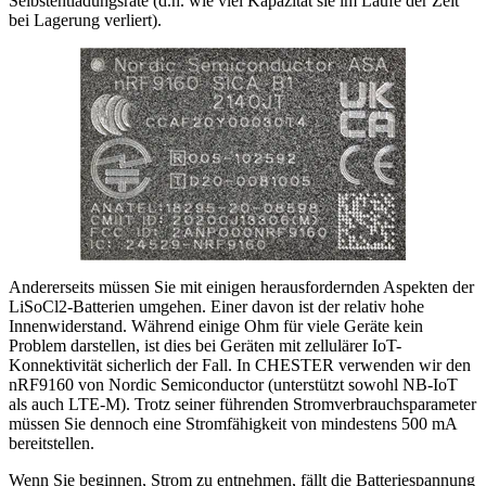
Selbstentladungsrate (d.h. wie viel Kapazität sie im Laufe der Zeit
bei Lagerung verliert).
Andererseits müssen Sie mit einigen herausfordernden Aspekten der
LiSoCl2-Batterien umgehen. Einer davon ist der relativ hohe
Innenwiderstand. Während einige Ohm für viele Geräte kein
Problem darstellen, ist dies bei Geräten mit zellulärer IoT-
Konnektivität sicherlich der Fall. In CHESTER verwenden wir den
nRF9160 von Nordic Semiconductor (unterstützt sowohl NB-IoT
als auch LTE-M). Trotz seiner führenden Stromverbrauchsparameter
müssen Sie dennoch eine Stromfähigkeit von mindestens 500 mA
bereitstellen.
Wenn Sie beginnen, Strom zu entnehmen, fällt die Batteriespannung