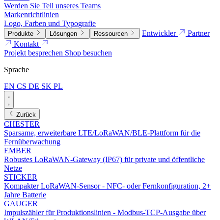
Werden Sie Teil unseres Teams
Markenrichtlinien
Logo, Farben und Typografie
Entwickler
Partner
Produkte
Lösungen
Ressourcen
Kontakt
Projekt besprechen
Shop besuchen
Sprache
EN
CS
DE
SK
PL
Zurück
CHESTER
Sparsame, erweiterbare LTE/LoRaWAN/BLE-Plattform für die
Fernüberwachung
EMBER
Robustes LoRaWAN-Gateway (IP67) für private und öffentliche
Netze
STICKER
Kompakter LoRaWAN-Sensor - NFC- oder Fernkonfiguration, 2+
Jahre Batterie
GAUGER
Impulszähler für Produktionslinien - Modbus-TCP-Ausgabe über