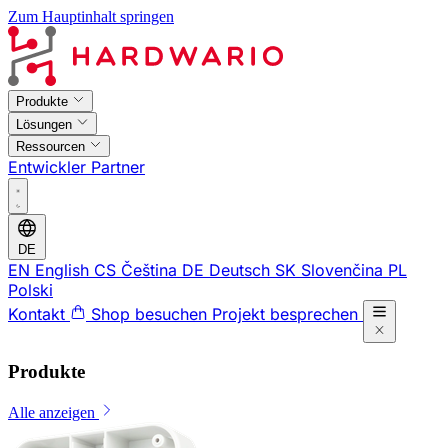
Zum Hauptinhalt springen
Produkte
Lösungen
Ressourcen
Entwickler
Partner
DE
EN
English
CS
Čeština
DE
Deutsch
SK
Slovenčina
PL
Polski
Kontakt
Shop besuchen
Projekt besprechen
Produkte
Alle anzeigen