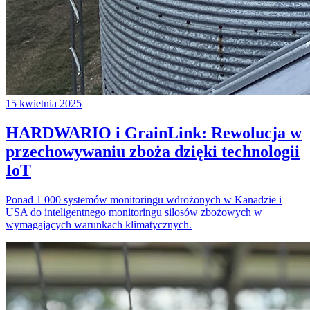
15 kwietnia 2025
HARDWARIO i GrainLink: Rewolucja w
przechowywaniu zboża dzięki technologii
IoT
Ponad 1 000 systemów monitoringu wdrożonych w Kanadzie i
USA do inteligentnego monitoringu silosów zbożowych w
wymagających warunkach klimatycznych.