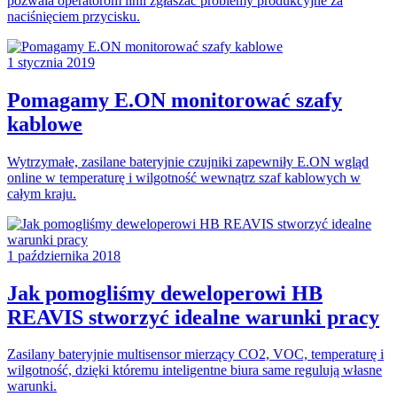
pozwala operatorom linii zgłaszać problemy produkcyjne za
naciśnięciem przycisku.
1 stycznia 2019
Pomagamy E.ON monitorować szafy
kablowe
Wytrzymałe, zasilane bateryjnie czujniki zapewniły E.ON wgląd
online w temperaturę i wilgotność wewnątrz szaf kablowych w
całym kraju.
1 października 2018
Jak pomogliśmy deweloperowi HB
REAVIS stworzyć idealne warunki pracy
Zasilany bateryjnie multisensor mierzący CO2, VOC, temperaturę i
wilgotność, dzięki któremu inteligentne biura same regulują własne
warunki.