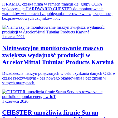
IFRAMIX, czeska firma w ramach francuskiej grupy CCPA,
wykorzystuje HARDWARIO CHESTER do monitorowania
warunków w oborach i zapobiegania stresowi zwierząt za pomocą
bezprzewodowych czujników IoT.
1 marca 2021
Nieinwazyjne monitorowanie maszyn
zwiększa wydajność produkcji w
ArcelorMittal Tubular Products Karviná
Dwadzieścia maszyn połączonych w celu uzyskania danych OEE w
czasie rzeczywistym - bez nowego okablowania i bez zmian w
samych maszynach.
1 czerwca 2020
CHESTER umożliwia firmie Surun