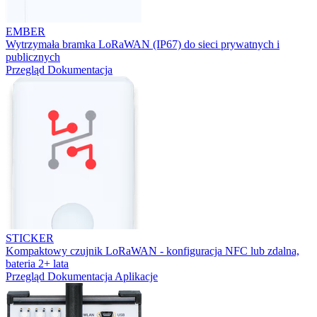
EMBER
Wytrzymała bramka LoRaWAN (IP67) do sieci prywatnych i
publicznych
Przegląd
Dokumentacja
STICKER
Kompaktowy czujnik LoRaWAN - konfiguracja NFC lub zdalna,
bateria 2+ lata
Przegląd
Dokumentacja
Aplikacje