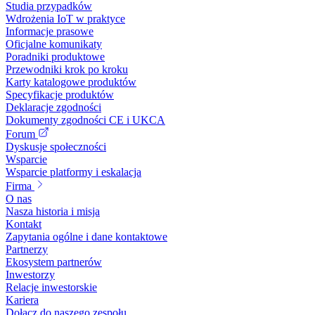
Studia przypadków
Wdrożenia IoT w praktyce
Informacje prasowe
Oficjalne komunikaty
Poradniki produktowe
Przewodniki krok po kroku
Karty katalogowe produktów
Specyfikacje produktów
Deklaracje zgodności
Dokumenty zgodności CE i UKCA
Forum
Dyskusje społeczności
Wsparcie
Wsparcie platformy i eskalacja
Firma
O nas
Nasza historia i misja
Kontakt
Zapytania ogólne i dane kontaktowe
Partnerzy
Ekosystem partnerów
Inwestorzy
Relacje inwestorskie
Kariera
Dołącz do naszego zespołu