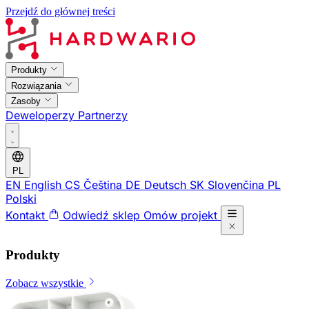
Przejdź do głównej treści
Produkty
Rozwiązania
Zasoby
Deweloperzy
Partnerzy
PL
EN
English
CS
Čeština
DE
Deutsch
SK
Slovenčina
PL
Polski
Kontakt
Odwiedź sklep
Omów projekt
Produkty
Zobacz wszystkie