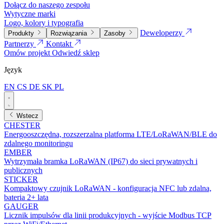
Dołącz do naszego zespołu
Wytyczne marki
Logo, kolory i typografia
Deweloperzy
Produkty
Rozwiązania
Zasoby
Partnerzy
Kontakt
Omów projekt
Odwiedź sklep
Język
EN
CS
DE
SK
PL
Wstecz
CHESTER
Energooszczędna, rozszerzalna platforma LTE/LoRaWAN/BLE do
zdalnego monitoringu
EMBER
Wytrzymała bramka LoRaWAN (IP67) do sieci prywatnych i
publicznych
STICKER
Kompaktowy czujnik LoRaWAN - konfiguracja NFC lub zdalna,
bateria 2+ lata
GAUGER
Licznik impulsów dla linii produkcyjnych - wyjście Modbus TCP