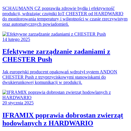
SCHAUMANN CZ poprawiła zdrowie bydła i efektywność
produkcji, wdrażając czujniki IoT CHESTER od HARDWARIO
do monitorowania temperatury i wilgotności w czasie rzeczywistym
oraz automatycznych powiadomień.
14 lutego 2025
Efektywne zarządzanie zadaniami z
CHESTER Push
Jak europejski producent opakowań wdrożył system ANDON
CHESTER Push z trzyprzyciskowymi stanowiskami do
dwukierunkowej komunikacji w produkcji.
20 stycznia 2025
IFRAMIX poprawia dobrostan zwierząt
hodowlanych z HARDWARIO