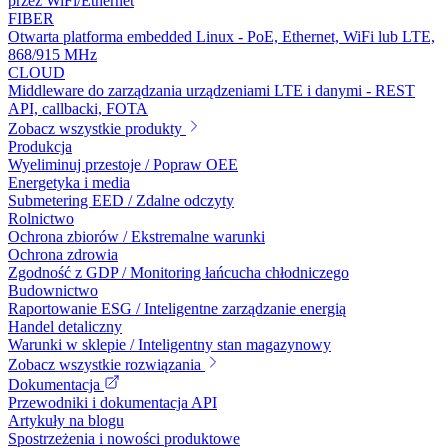
przez WiFi/Ethernet
FIBER
Otwarta platforma embedded Linux - PoE, Ethernet, WiFi lub LTE,
868/915 MHz
CLOUD
Middleware do zarządzania urządzeniami LTE i danymi - REST
API, callbacki, FOTA
Zobacz wszystkie produkty
Produkcja
Wyeliminuj przestoje / Popraw OEE
Energetyka i media
Submetering EED / Zdalne odczyty
Rolnictwo
Ochrona zbiorów / Ekstremalne warunki
Ochrona zdrowia
Zgodność z GDP / Monitoring łańcucha chłodniczego
Budownictwo
Raportowanie ESG / Inteligentne zarządzanie energią
Handel detaliczny
Warunki w sklepie / Inteligentny stan magazynowy
Zobacz wszystkie rozwiązania
Dokumentacja
Przewodniki i dokumentacja API
Artykuły na blogu
Spostrzeżenia i nowości produktowe