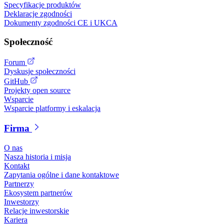
Specyfikacje produktów
Deklaracje zgodności
Dokumenty zgodności CE i UKCA
Społeczność
Forum
Dyskusje społeczności
GitHub
Projekty open source
Wsparcie
Wsparcie platformy i eskalacja
Firma
O nas
Nasza historia i misja
Kontakt
Zapytania ogólne i dane kontaktowe
Partnerzy
Ekosystem partnerów
Inwestorzy
Relacje inwestorskie
Kariera