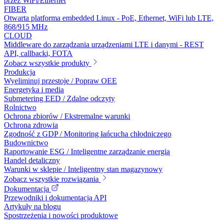
przez WiFi/Ethernet
FIBER
Otwarta platforma embedded Linux - PoE, Ethernet, WiFi lub LTE,
868/915 MHz
CLOUD
Middleware do zarządzania urządzeniami LTE i danymi - REST
API, callbacki, FOTA
Zobacz wszystkie produkty
Produkcja
Wyeliminuj przestoje / Popraw OEE
Energetyka i media
Submetering EED / Zdalne odczyty
Rolnictwo
Ochrona zbiorów / Ekstremalne warunki
Ochrona zdrowia
Zgodność z GDP / Monitoring łańcucha chłodniczego
Budownictwo
Raportowanie ESG / Inteligentne zarządzanie energią
Handel detaliczny
Warunki w sklepie / Inteligentny stan magazynowy
Zobacz wszystkie rozwiązania
Dokumentacja
Przewodniki i dokumentacja API
Artykuły na blogu
Spostrzeżenia i nowości produktowe