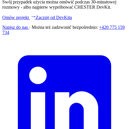
Swój przypadek użycia można omówić podczas 30-minutowej
rozmowy - albo najpierw wypróbować CHESTER DevKit.
Omów projekt
Zacznij od DevKitu
Napisz do nas
·
Można też zadzwonić bezpośrednio:
+420 775 159
734