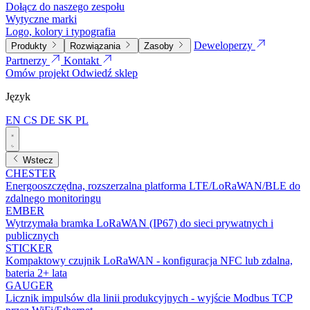
Dołącz do naszego zespołu
Wytyczne marki
Logo, kolory i typografia
Deweloperzy
Produkty
Rozwiązania
Zasoby
Partnerzy
Kontakt
Omów projekt
Odwiedź sklep
Język
EN
CS
DE
SK
PL
Wstecz
CHESTER
Energooszczędna, rozszerzalna platforma LTE/LoRaWAN/BLE do
zdalnego monitoringu
EMBER
Wytrzymała bramka LoRaWAN (IP67) do sieci prywatnych i
publicznych
STICKER
Kompaktowy czujnik LoRaWAN - konfiguracja NFC lub zdalna,
bateria 2+ lata
GAUGER
Licznik impulsów dla linii produkcyjnych - wyjście Modbus TCP