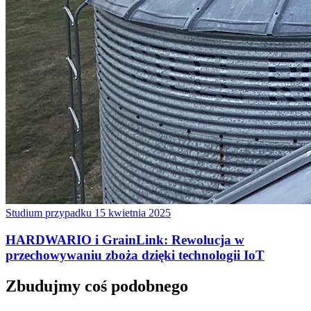
Studium przypadku
15 kwietnia 2025
HARDWARIO i GrainLink: Rewolucja w
przechowywaniu zboża dzięki technologii IoT
Zbudujmy coś podobnego