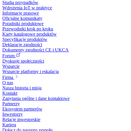
Studia przypadków
Wdrożenia IoT w praktyce
Informacje prasowe
Oficjalne komunikaty
Poradniki produktowe
Przewodniki krok po kroku
Karty katalogowe produktów
Specyfikacje produktów
Deklaracje zgodności
Dokumenty zgodności CE i UKCA
Forum
Dyskusje społeczności
Wsparcie
Wsparcie platformy i eskalacja
Firma
O nas
Nasza historia i misja
Kontakt
Zapytania ogólne i dane kontaktowe
Partnerzy
Ekosystem partnerów
Inwestorzy
Relacje inwestorskie
Kariera
Dołącz do naszego zespołu