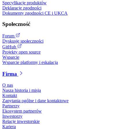
Specyfikacje produktów
Deklaracje zgodności
Dokumenty zgodności CE i UKCA
Społeczność
Forum
Dyskusje społeczności
GitHub
Projekty open source
Wsparcie
Wsparcie platformy i eskalacja
Firma
O nas
Nasza historia i misja
Kontakt
Zapytania ogólne i dane kontaktowe
Partnerzy
Ekosystem partnerów
Inwestorzy
Relacje inwestorskie
Kariera