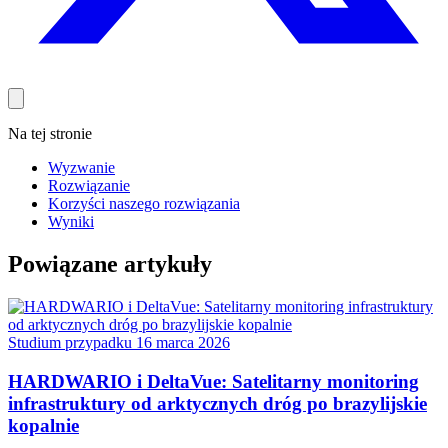
Na tej stronie
Wyzwanie
Rozwiązanie
Korzyści naszego rozwiązania
Wyniki
Powiązane artykuły
Studium przypadku
16 marca 2026
HARDWARIO i DeltaVue: Satelitarny monitoring
infrastruktury od arktycznych dróg po brazylijskie
kopalnie