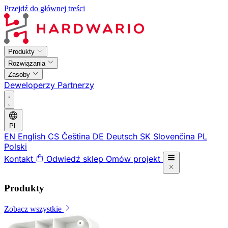
Przejdź do głównej treści
Produkty
Rozwiązania
Zasoby
Deweloperzy
Partnerzy
PL
EN
English
CS
Čeština
DE
Deutsch
SK
Slovenčina
PL
Polski
Kontakt
Odwiedź sklep
Omów projekt
Produkty
Zobacz wszystkie