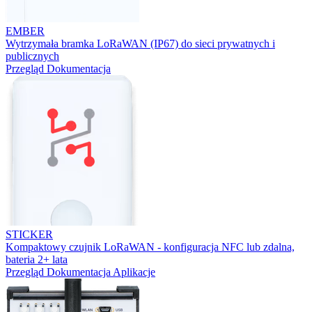
EMBER
Wytrzymała bramka LoRaWAN (IP67) do sieci prywatnych i
publicznych
Przegląd
Dokumentacja
STICKER
Kompaktowy czujnik LoRaWAN - konfiguracja NFC lub zdalna,
bateria 2+ lata
Przegląd
Dokumentacja
Aplikacje