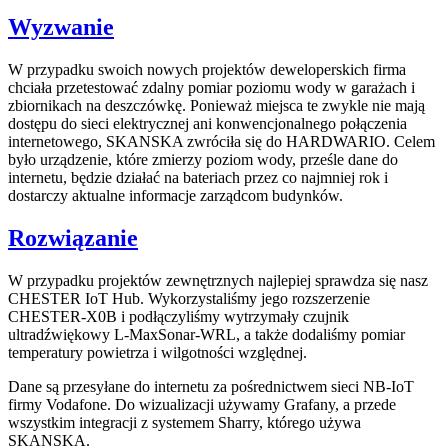
Wyzwanie
W przypadku swoich nowych projektów deweloperskich firma
chciała przetestować zdalny pomiar poziomu wody w garażach i
zbiornikach na deszczówkę. Ponieważ miejsca te zwykle nie mają
dostępu do sieci elektrycznej ani konwencjonalnego połączenia
internetowego, SKANSKA zwróciła się do HARDWARIO. Celem
było urządzenie, które zmierzy poziom wody, prześle dane do
internetu, będzie działać na bateriach przez co najmniej rok i
dostarczy aktualne informacje zarządcom budynków.
Rozwiązanie
W przypadku projektów zewnętrznych najlepiej sprawdza się nasz
CHESTER IoT Hub. Wykorzystaliśmy jego rozszerzenie
CHESTER-X0B i podłączyliśmy wytrzymały czujnik
ultradźwiękowy L-MaxSonar-WRL, a także dodaliśmy pomiar
temperatury powietrza i wilgotności względnej.
Dane są przesyłane do internetu za pośrednictwem sieci NB-IoT
firmy Vodafone. Do wizualizacji używamy Grafany, a przede
wszystkim integracji z systemem Sharry, którego używa
SKANSKA.