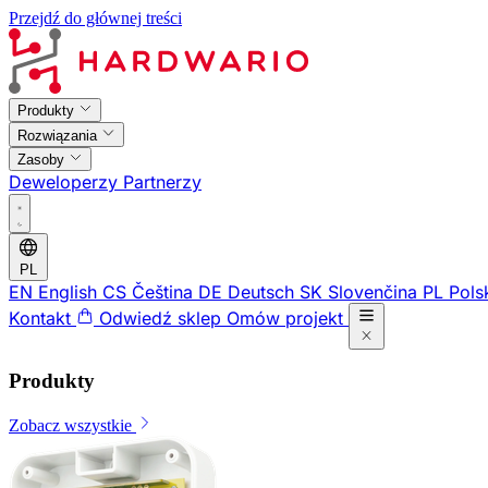
Przejdź do głównej treści
Produkty
Rozwiązania
Zasoby
Deweloperzy
Partnerzy
PL
EN
English
CS
Čeština
DE
Deutsch
SK
Slovenčina
PL
Pols
Kontakt
Odwiedź sklep
Omów projekt
Produkty
Zobacz wszystkie