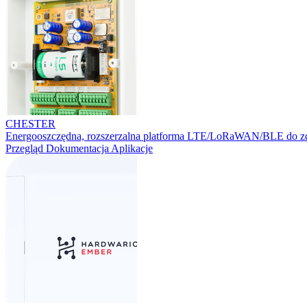
CHESTER
Energooszczędna, rozszerzalna platforma LTE/LoRaWAN/BLE do zd
Przegląd
Dokumentacja
Aplikacje