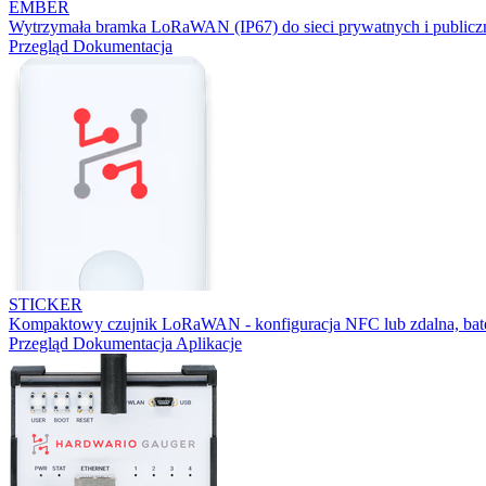
EMBER
Wytrzymała bramka LoRaWAN (IP67) do sieci prywatnych i publicz
Przegląd
Dokumentacja
STICKER
Kompaktowy czujnik LoRaWAN - konfiguracja NFC lub zdalna, bater
Przegląd
Dokumentacja
Aplikacje