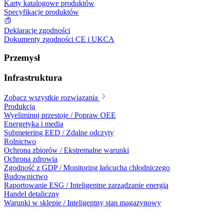
Karty katalogowe produktów
Specyfikacje produktów
Deklaracje zgodności
Dokumenty zgodności CE i UKCA
Przemysł
Infrastruktura
Zobacz wszystkie rozwiązania
Produkcja
Wyeliminuj przestoje / Popraw OEE
Energetyka i media
Submetering EED / Zdalne odczyty
Rolnictwo
Ochrona zbiorów / Ekstremalne warunki
Ochrona zdrowia
Zgodność z GDP / Monitoring łańcucha chłodniczego
Budownictwo
Raportowanie ESG / Inteligentne zarządzanie energią
Handel detaliczny
Warunki w sklepie / Inteligentny stan magazynowy