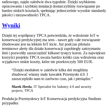
radiowego, zajęło zaledwie dwa tygodnie. Dzięki szybkiemu
opracowaniu i szybkiej instalacji dostarczyliśmy rozwiązanie po
bardzo niskich kosztach, spełniając jednocześnie wysokie standardy
jakości i niezawodności TPCA.
Wyniki
Dzięki tej współpracy TPCA potwierdziła, że wdrożenie IoT w
konserwacji predykcyjnej ma sens - nawet gdy całe rozwiązanie
zbudowane jest na lekkim IoT kicie. Już podczas pilotażu
terminowe alerty dla działu konserwacji zapobiegły zatrzymaniu
linii i pozwoliły zaoszczędzić kilkaset tysięcy koron. Za największe
korzyści projektu TPCA uważa bardzo krótki czas wdrożenia oraz
wyjątkowo niskie koszty, które nie przekroczyły 500 EUR.
“Dzięki modułom w zaledwie kilka dni mogliśmy
zbudować własny mały kawałek Przemysłu 4.0. I
zaoszczędziło nam to zarówno czas, jak i pieniądze.”
Marek Herda
, IT Specialist for Industry 4.0 and security
projects, TPCA
Produkcja
Przemysłowy IoT
Konserwacja predykcyjna
Studium
przypadku