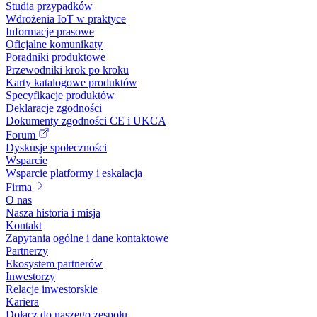
Studia przypadków
Wdrożenia IoT w praktyce
Informacje prasowe
Oficjalne komunikaty
Poradniki produktowe
Przewodniki krok po kroku
Karty katalogowe produktów
Specyfikacje produktów
Deklaracje zgodności
Dokumenty zgodności CE i UKCA
Forum
Dyskusje społeczności
Wsparcie
Wsparcie platformy i eskalacja
Firma
O nas
Nasza historia i misja
Kontakt
Zapytania ogólne i dane kontaktowe
Partnerzy
Ekosystem partnerów
Inwestorzy
Relacje inwestorskie
Kariera
Dołącz do naszego zespołu