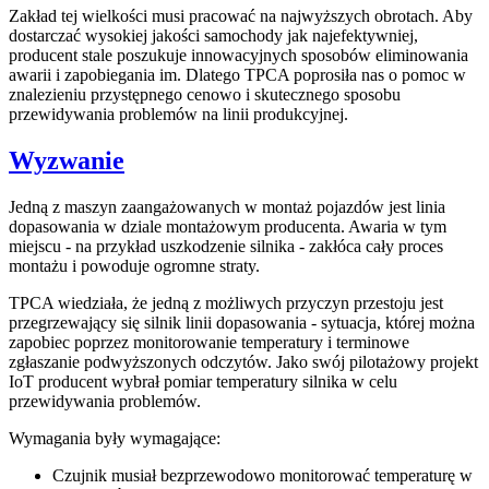
Zakład tej wielkości musi pracować na najwyższych obrotach. Aby
dostarczać wysokiej jakości samochody jak najefektywniej,
producent stale poszukuje innowacyjnych sposobów eliminowania
awarii i zapobiegania im. Dlatego TPCA poprosiła nas o pomoc w
znalezieniu przystępnego cenowo i skutecznego sposobu
przewidywania problemów na linii produkcyjnej.
Wyzwanie
Jedną z maszyn zaangażowanych w montaż pojazdów jest linia
dopasowania w dziale montażowym producenta. Awaria w tym
miejscu - na przykład uszkodzenie silnika - zakłóca cały proces
montażu i powoduje ogromne straty.
TPCA wiedziała, że jedną z możliwych przyczyn przestoju jest
przegrzewający się silnik linii dopasowania - sytuacja, której można
zapobiec poprzez monitorowanie temperatury i terminowe
zgłaszanie podwyższonych odczytów. Jako swój pilotażowy projekt
IoT producent wybrał pomiar temperatury silnika w celu
przewidywania problemów.
Wymagania były wymagające:
Czujnik musiał bezprzewodowo monitorować temperaturę w