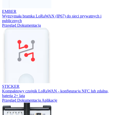
EMBER
Wytrzymała bramka LoRaWAN (IP67) do sieci prywatnych i
publicznych
Przegląd
Dokumentacja
STICKER
Kompaktowy czujnik LoRaWAN - konfiguracja NFC lub zdalna,
bateria 2+ lata
Przegląd
Dokumentacja
Aplikacje