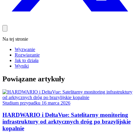
Na tej stronie
Wyzwanie
Rozwiązanie
Jak to działa
Wyniki
Powiązane artykuły
Studium przypadku
16 marca 2026
HARDWARIO i DeltaVue: Satelitarny monitoring
infrastruktury od arktycznych dróg po brazylijskie
kopalnie