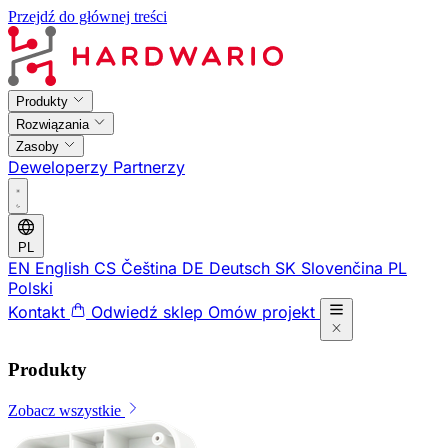
Przejdź do głównej treści
Produkty
Rozwiązania
Zasoby
Deweloperzy
Partnerzy
PL
EN
English
CS
Čeština
DE
Deutsch
SK
Slovenčina
PL
Polski
Kontakt
Odwiedź sklep
Omów projekt
Produkty
Zobacz wszystkie