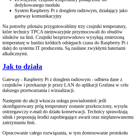
dedykowanego modułu
System Raspberry Pi z donglem radiowym, działający jako
gateway komunikacyjny
Na potrzeby pilotażu przygotowaliśmy trzy czujniki temperatury,
które technicy TPCA nieinwazyjnie przymocowali do obudów
silników na linii. Czujniki bezprzewodowo wysyłają zmierzoną
temperaturę w bardzo krótkich odstępach czasu do Raspberry Pi i
dalej do systemu IT producenta. Są zasilane zwykłymi bateriami
alkalicznymi.
Jak to działa
Gateway - Raspberry Pi z donglem radiowym - odbiera dane z
czujników i przekazuje je przez LAN do aplikacji Grafana w celu
dalszego przetwarzania i wizualizacji.
Następnie do akcji wkracza usługa powiadomień: jeśli
skonfigurowany próg temperatury zostanie przekroczony, wysyła
ostrzegawczy e-mail do działu konserwacji. Technicy sprawdzają
silnik i proponują środki zapobiegające awarii oraz nieplanowanemu
zatrzymaniu linii.
Opracowanie całego rozwiązania, w tym dostosowanie protokołu