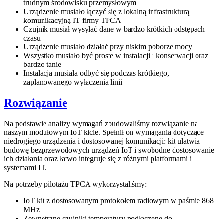
trudnym środowisku przemysłowym
Urządzenie musiało łączyć się z lokalną infrastrukturą
komunikacyjną IT firmy TPCA
Czujnik musiał wysyłać dane w bardzo krótkich odstępach
czasu
Urządzenie musiało działać przy niskim poborze mocy
Wszystko musiało być proste w instalacji i konserwacji oraz
bardzo tanie
Instalacja musiała odbyć się podczas krótkiego,
zaplanowanego wyłączenia linii
Rozwiązanie
Na podstawie analizy wymagań zbudowaliśmy rozwiązanie na
naszym modułowym IoT kicie. Spełnił on wymagania dotyczące
niedrogiego urządzenia i dostosowanej komunikacji: kit ułatwia
budowę bezprzewodowych urządzeń IoT i swobodne dostosowanie
ich działania oraz łatwo integruje się z różnymi platformami i
systemami IT.
Na potrzeby pilotażu TPCA wykorzystaliśmy:
IoT kit z dostosowanym protokołem radiowym w paśmie 868
MHz
Zewnętrzne czujniki temperatury podłączone do