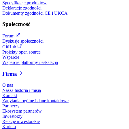
Specyfikacje produktów
Deklaracje zgodności
Dokumenty zgodności CE i UKCA
Społeczność
Forum
Dyskusje społeczności
GitHub
Projekty open source
Wsparcie
Wsparcie platformy i eskalacja
Firma
O nas
Nasza historia i misja
Kontakt
Zapytania ogólne i dane kontaktowe
Partnerzy
Ekosystem partnerów
Inwestorzy
Relacje inwestorskie
Kariera