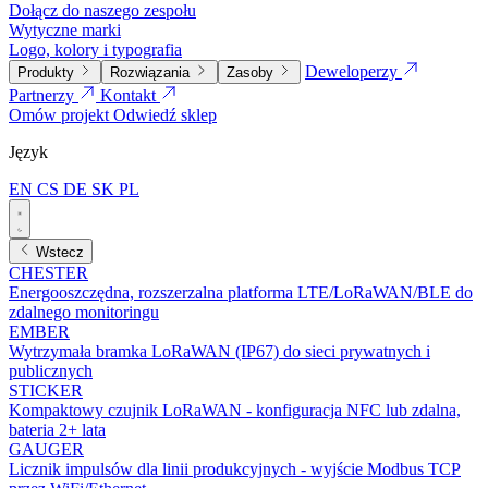
Dołącz do naszego zespołu
Wytyczne marki
Logo, kolory i typografia
Deweloperzy
Produkty
Rozwiązania
Zasoby
Partnerzy
Kontakt
Omów projekt
Odwiedź sklep
Język
EN
CS
DE
SK
PL
Wstecz
CHESTER
Energooszczędna, rozszerzalna platforma LTE/LoRaWAN/BLE do
zdalnego monitoringu
EMBER
Wytrzymała bramka LoRaWAN (IP67) do sieci prywatnych i
publicznych
STICKER
Kompaktowy czujnik LoRaWAN - konfiguracja NFC lub zdalna,
bateria 2+ lata
GAUGER
Licznik impulsów dla linii produkcyjnych - wyjście Modbus TCP