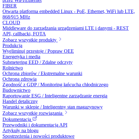
przez WiFi/Ethernet
FIBER
Otwarta platforma embedded Linux - PoE, Ethernet, WiFi lub LTE,
868/915 MHz
CLOUD
Middleware do zarządzania urządzeniami LTE i danymi - REST
API, callbacki, FOTA
Zobacz wszystkie produkty
Produkcja
Wyeliminuj przestoje / Popraw OEE
Energetyka i media
Submetering EED / Zdalne odczyty
Rolnictwo
Ochrona zbiorów / Ekstremalne warunki
Ochrona zdrowia
Zgodność z GDP / Monitoring łańcucha chłodniczego
Budownictwo
Raportowanie ESG / Inteligentne zarządzanie energią
Handel detaliczny
Warunki w sklepie / Inteligentny stan magazynowy
Zobacz wszystkie rozwiązania
Dokumentacja
Przewodniki i dokumentacja API
Artykuły na blogu
Spostrzeżenia i nowości produktowe