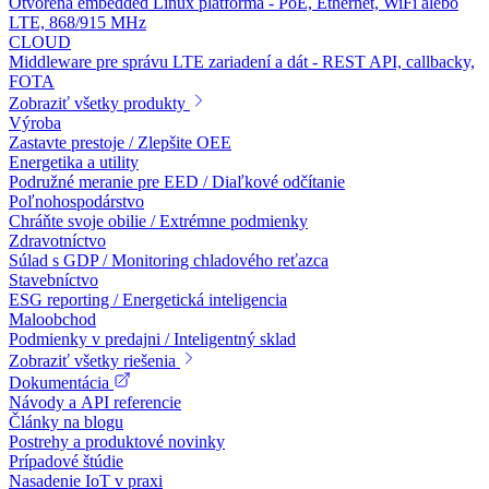
Otvorená embedded Linux platforma - PoE, Ethernet, WiFi alebo
LTE, 868/915 MHz
CLOUD
Middleware pre správu LTE zariadení a dát - REST API, callbacky,
FOTA
Zobraziť všetky produkty
Výroba
Zastavte prestoje / Zlepšite OEE
Energetika a utility
Podružné meranie pre EED / Diaľkové odčítanie
Poľnohospodárstvo
Chráňte svoje obilie / Extrémne podmienky
Zdravotníctvo
Súlad s GDP / Monitoring chladového reťazca
Stavebníctvo
ESG reporting / Energetická inteligencia
Maloobchod
Podmienky v predajni / Inteligentný sklad
Zobraziť všetky riešenia
Dokumentácia
Návody a API referencie
Články na blogu
Postrehy a produktové novinky
Prípadové štúdie
Nasadenie IoT v praxi