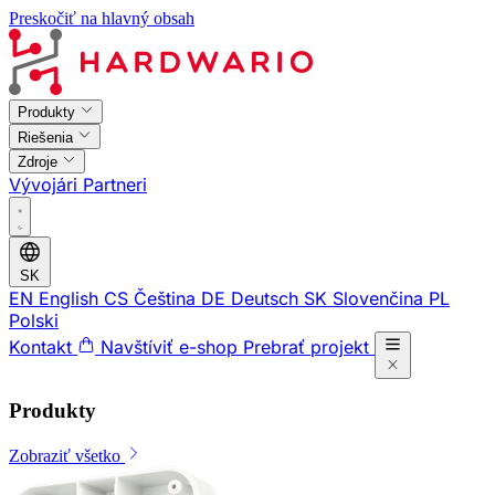
Preskočiť na hlavný obsah
Produkty
Riešenia
Zdroje
Vývojári
Partneri
SK
EN
English
CS
Čeština
DE
Deutsch
SK
Slovenčina
PL
Polski
Kontakt
Navštíviť e-shop
Prebrať projekt
Produkty
Zobraziť všetko