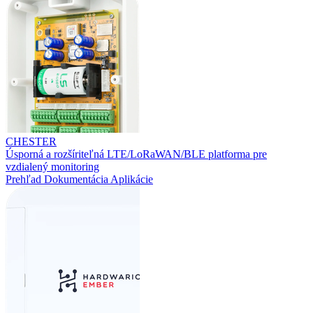
CHESTER
Úsporná a rozšíriteľná LTE/LoRaWAN/BLE platforma pre
vzdialený monitoring
Prehľad
Dokumentácia
Aplikácie