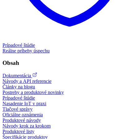
Prípadové štúdie
Reálne príbehy úspechu
Obsah
Dokumentácia
Návody a API referencie
Články na blogu
Postrehy a produktové novinky
Prípadové štúdie
Nasadenie IoT v praxi
Tlačové správy
Oficiálne oznámenia
Produktové návody
Návody krok za krokom
Produktové listy
Špecifikácie produktov