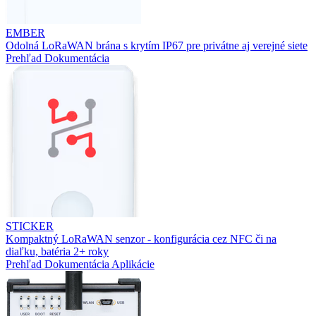
EMBER
Odolná LoRaWAN brána s krytím IP67 pre privátne aj verejné siete
Prehľad
Dokumentácia
STICKER
Kompaktný LoRaWAN senzor - konfigurácia cez NFC či na
diaľku, batéria 2+ roky
Prehľad
Dokumentácia
Aplikácie