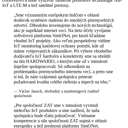
celosvetovo a bude využívať moderné prenosové technológie NB-
IoT a LTE-M a tiež satelitné prenosy.
„Sme významným európskym hráčom v oblasti
dodávok systémov riadenia do mnohých priemyselných
odvetví. Dlhodobo investujeme do nových technológií,
ako je napríklad internet vecí. Na tieto účely vyvíjame
softvérovú platformu SimONet, pre ktorú hľadáme
vhodné IoT projekty. Ako veľmi perspektívny vidíme
IoT monitoring katódovej ochrany potrubí, kde už
máme vytipovaných zákazníkov. Pri výbere vhodného
dodávateľa IoT hardvéru a konektivity sme sa obrátili
na tím HARDWARIO, s ktorým sme už v minulosti
úspešne spolupracovali. Sú odborníkmi na
problematiku priemyselného internetu vecí, a preto sme
si istí, že nám vzájomná spolupráca prinesie
požadovanú kvalitu celého riešenia a úspech na trhu.“
— Václav Janoch, obchodný a marketingový riaditeľ
spoločnosti
„Pre spoločnosť ZAT sme v minulosti vyvinuli
niekoľko IoT produktov a sme nadšení, že naša
spolupráca bude ďalej pokračovať. Vnímame
kompetencie a silu spoločnosti ZAT najmä v oblasti
energetiky a tiež prednosti platformy SimONet.