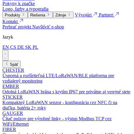
Pokyny k značke
Logo, farby a typografia
Vývojári
Partneri
Produkty
Riešenia
Zdroje
Kontakt
Prebrať projekt
Navštíviť e-shop
Jazyk
EN
CS
DE
SK
PL
Späť
CHESTER
Úsporná a rozšíriteľná LTE/LoRaWAN/BLE platforma pre
vzdialený monitoring
EMBER
Odolná LoRaWAN brána s krytím IP67 pre privátne aj verejné siete
STICKER
Kompaktný LoRaWAN senzor - konfigurácia cez NFC či na
diaľku, batéria 2+ roky
GAUGER
Čítač pulzov pre výrobné linky - výstup Modbus TCP cez
WiFi/Ethernet
FIBER