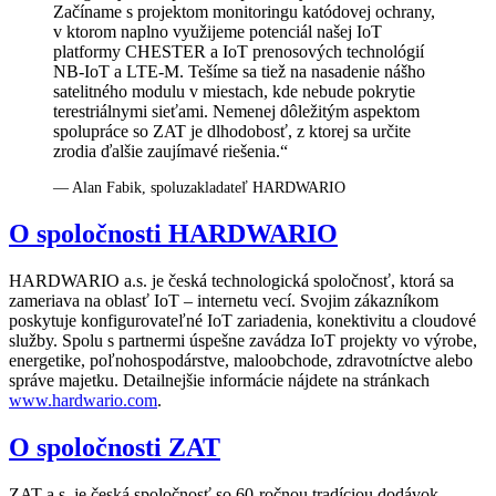
Začíname s projektom monitoringu katódovej ochrany,
v ktorom naplno využijeme potenciál našej IoT
platformy CHESTER a IoT prenosových technológií
NB-IoT a LTE-M. Tešíme sa tiež na nasadenie nášho
satelitného modulu v miestach, kde nebude pokrytie
terestriálnymi sieťami. Nemenej dôležitým aspektom
spolupráce so ZAT je dlhodobosť, z ktorej sa určite
zrodia ďalšie zaujímavé riešenia.“
— Alan Fabik, spoluzakladateľ HARDWARIO
O spoločnosti HARDWARIO
HARDWARIO a.s. je česká technologická spoločnosť, ktorá sa
zameriava na oblasť IoT – internetu vecí. Svojim zákazníkom
poskytuje konfigurovateľné IoT zariadenia, konektivitu a cloudové
služby. Spolu s partnermi úspešne zavádza IoT projekty vo výrobe,
energetike, poľnohospodárstve, maloobchode, zdravotníctve alebo
správe majetku. Detailnejšie informácie nájdete na stránkach
www.hardwario.com
.
O spoločnosti ZAT
ZAT a.s. je česká spoločnosť so 60-ročnou tradíciou dodávok