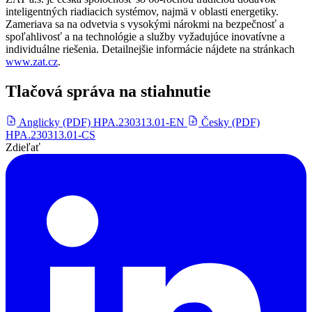
inteligentných riadiacich systémov, najmä v oblasti energetiky.
Zameriava sa na odvetvia s vysokými nárokmi na bezpečnosť a
spoľahlivosť a na technológie a služby vyžadujúce inovatívne a
individuálne riešenia. Detailnejšie informácie nájdete na stránkach
www.zat.cz
.
Tlačová správa na stiahnutie
Anglicky (PDF)
HPA.230313.01-EN
Česky (PDF)
HPA.230313.01-CS
Zdieľať