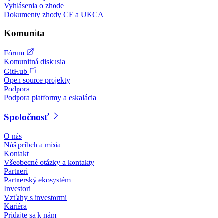
Vyhlásenia o zhode
Dokumenty zhody CE a UKCA
Komunita
Fórum
Komunitná diskusia
GitHub
Open source projekty
Podpora
Podpora platformy a eskalácia
Spoločnosť
O nás
Náš príbeh a misia
Kontakt
Všeobecné otázky a kontakty
Partneri
Partnerský ekosystém
Investori
Vzťahy s investormi
Kariéra
Pridajte sa k nám