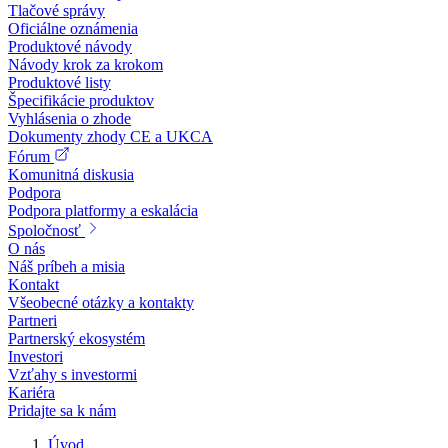
Tlačové správy
Oficiálne oznámenia
Produktové návody
Návody krok za krokom
Produktové listy
Špecifikácie produktov
Vyhlásenia o zhode
Dokumenty zhody CE a UKCA
Fórum
Komunitná diskusia
Podpora
Podpora platformy a eskalácia
Spoločnosť
O nás
Náš príbeh a misia
Kontakt
Všeobecné otázky a kontakty
Partneri
Partnerský ekosystém
Investori
Vzťahy s investormi
Kariéra
Pridajte sa k nám
Úvod