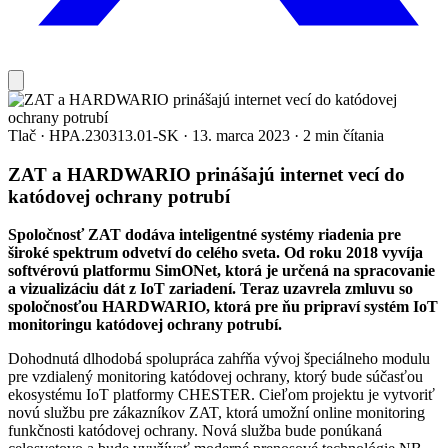
Tlač
·
HPA.230313.01-SK
·
13. marca 2023
·
2 min čítania
ZAT a HARDWARIO prinášajú internet vecí do
katódovej ochrany potrubí
Spoločnosť ZAT dodáva inteligentné systémy riadenia pre
široké spektrum odvetví do celého sveta. Od roku 2018 vyvíja
softvérovú platformu SimONet, ktorá je určená na spracovanie
a vizualizáciu dát z IoT zariadení. Teraz uzavrela zmluvu so
spoločnosťou HARDWARIO, ktorá pre ňu pripraví systém IoT
monitoringu katódovej ochrany potrubí.
Dohodnutá dlhodobá spolupráca zahŕňa vývoj špeciálneho modulu
pre vzdialený monitoring katódovej ochrany, ktorý bude súčasťou
ekosystému IoT platformy CHESTER. Cieľom projektu je vytvoriť
novú službu pre zákazníkov ZAT, ktorá umožní online monitoring
funkčnosti katódovej ochrany. Nová služba bude ponúkaná