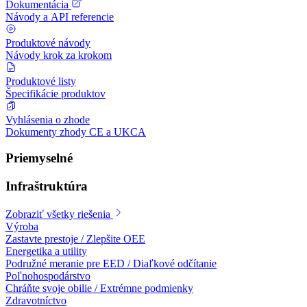
Dokumentácia
Návody a API referencie
Produktové návody
Návody krok za krokom
Produktové listy
Špecifikácie produktov
Vyhlásenia o zhode
Dokumenty zhody CE a UKCA
Priemyselné
Infraštruktúra
Zobraziť všetky riešenia
Výroba
Zastavte prestoje / Zlepšite OEE
Energetika a utility
Podružné meranie pre EED / Diaľkové odčítanie
Poľnohospodárstvo
Chráňte svoje obilie / Extrémne podmienky
Zdravotníctvo