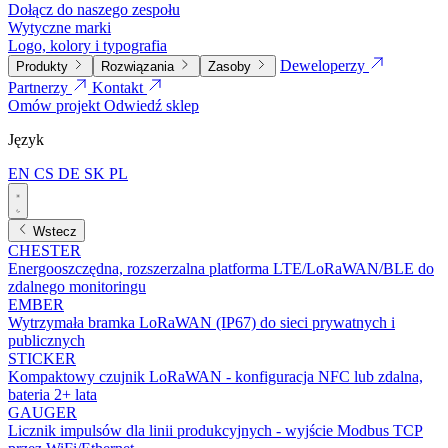
Dołącz do naszego zespołu
Wytyczne marki
Logo, kolory i typografia
Deweloperzy
Produkty
Rozwiązania
Zasoby
Partnerzy
Kontakt
Omów projekt
Odwiedź sklep
Język
EN
CS
DE
SK
PL
Wstecz
CHESTER
Energooszczędna, rozszerzalna platforma LTE/LoRaWAN/BLE do
zdalnego monitoringu
EMBER
Wytrzymała bramka LoRaWAN (IP67) do sieci prywatnych i
publicznych
STICKER
Kompaktowy czujnik LoRaWAN - konfiguracja NFC lub zdalna,
bateria 2+ lata
GAUGER
Licznik impulsów dla linii produkcyjnych - wyjście Modbus TCP