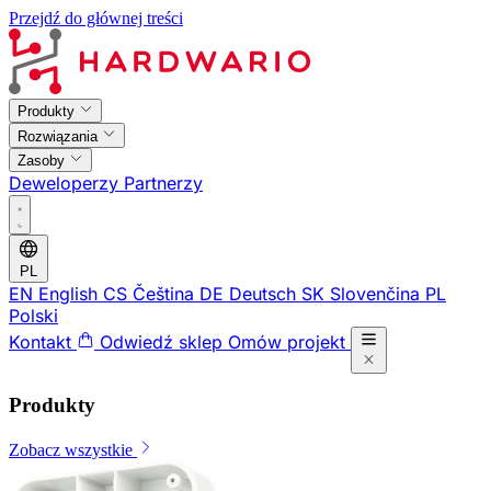
Przejdź do głównej treści
Produkty
Rozwiązania
Zasoby
Deweloperzy
Partnerzy
PL
EN
English
CS
Čeština
DE
Deutsch
SK
Slovenčina
PL
Polski
Kontakt
Odwiedź sklep
Omów projekt
Produkty
Zobacz wszystkie