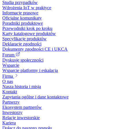
Studia przypadków
Wdrożenia IoT w praktyce
Informacje prasowe
Oficjalne komunikaty
Poradniki produktowe
Przewodniki krok po kroku
Karty katalogowe produktów
Specyfikacje produktów
Deklaracje zgodności
Dokumenty zgodności CE i UKCA
Forum
Dyskusje społeczności
Wsparcie
Wsparcie platformy i eskalacja
Firma
O nas
Nasza historia i misja
Kontakt
Zapytania ogólne i dane kontaktowe
Partnerzy
Ekosystem partnerów
Inwestorzy
Relacje inwestorskie
Kariera
Dołącz do naszego zespołu