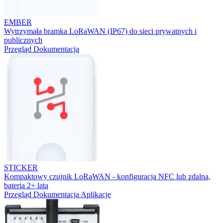
EMBER
Wytrzymała bramka LoRaWAN (IP67) do sieci prywatnych i
publicznych
Przegląd
Dokumentacja
STICKER
Kompaktowy czujnik LoRaWAN - konfiguracja NFC lub zdalna,
bateria 2+ lata
Przegląd
Dokumentacja
Aplikacje