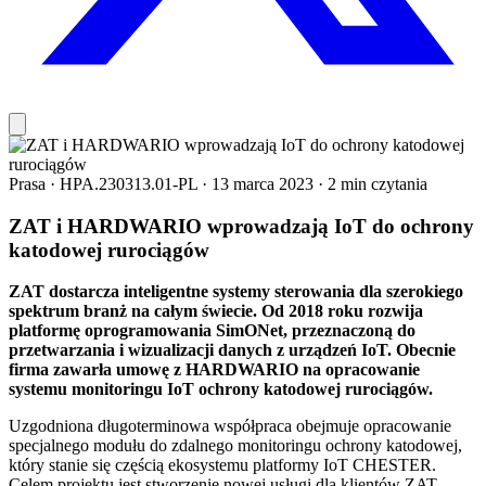
Prasa
·
HPA.230313.01-PL
·
13 marca 2023
·
2 min czytania
ZAT i HARDWARIO wprowadzają IoT do ochrony
katodowej rurociągów
ZAT dostarcza inteligentne systemy sterowania dla szerokiego
spektrum branż na całym świecie. Od 2018 roku rozwija
platformę oprogramowania SimONet, przeznaczoną do
przetwarzania i wizualizacji danych z urządzeń IoT. Obecnie
firma zawarła umowę z HARDWARIO na opracowanie
systemu monitoringu IoT ochrony katodowej rurociągów.
Uzgodniona długoterminowa współpraca obejmuje opracowanie
specjalnego modułu do zdalnego monitoringu ochrony katodowej,
który stanie się częścią ekosystemu platformy IoT CHESTER.
Celem projektu jest stworzenie nowej usługi dla klientów ZAT,