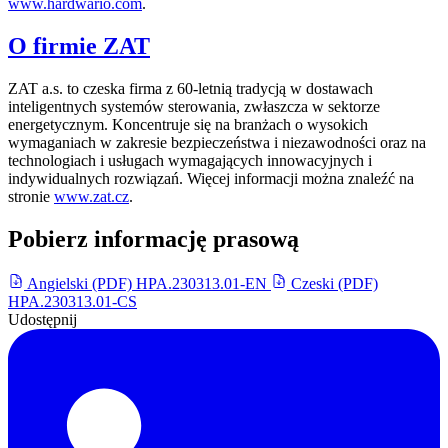
www.hardwario.com
.
O firmie ZAT
ZAT a.s. to czeska firma z 60-letnią tradycją w dostawach
inteligentnych systemów sterowania, zwłaszcza w sektorze
energetycznym. Koncentruje się na branżach o wysokich
wymaganiach w zakresie bezpieczeństwa i niezawodności oraz na
technologiach i usługach wymagających innowacyjnych i
indywidualnych rozwiązań. Więcej informacji można znaleźć na
stronie
www.zat.cz
.
Pobierz informację prasową
Angielski (PDF)
HPA.230313.01-EN
Czeski (PDF)
HPA.230313.01-CS
Udostępnij