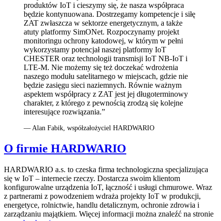
produktów IoT i cieszymy się, że nasza współpraca
będzie kontynuowana. Dostrzegamy kompetencje i siłę
ZAT zwłaszcza w sektorze energetycznym, a także
atuty platformy SimONet. Rozpoczynamy projekt
monitoringu ochrony katodowej, w którym w pełni
wykorzystamy potencjał naszej platformy IoT
CHESTER oraz technologii transmisji IoT NB-IoT i
LTE-M. Nie możemy się też doczekać wdrożenia
naszego modułu satelitarnego w miejscach, gdzie nie
będzie zasięgu sieci naziemnych. Równie ważnym
aspektem współpracy z ZAT jest jej długoterminowy
charakter, z którego z pewnością zrodzą się kolejne
interesujące rozwiązania.”
— Alan Fabik, współzałożyciel HARDWARIO
O firmie HARDWARIO
HARDWARIO a.s. to czeska firma technologiczna specjalizująca
się w IoT – internecie rzeczy. Dostarcza swoim klientom
konfigurowalne urządzenia IoT, łączność i usługi chmurowe. Wraz
z partnerami z powodzeniem wdraża projekty IoT w produkcji,
energetyce, rolnictwie, handlu detalicznym, ochronie zdrowia i
zarządzaniu majątkiem. Więcej informacji można znaleźć na stronie