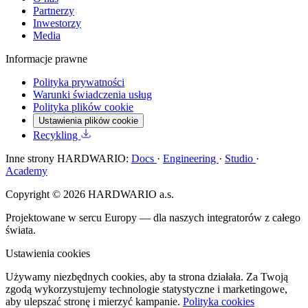
Partnerzy
Inwestorzy
Media
Informacje prawne
Polityka prywatności
Warunki świadczenia usług
Polityka plików cookie
Ustawienia plików cookie
Recykling
Inne strony HARDWARIO:
Docs
·
Engineering
·
Studio
·
Academy
Copyright © 2026 HARDWARIO a.s.
Projektowane w sercu Europy — dla naszych integratorów z całego
świata.
Ustawienia cookies
Używamy niezbędnych cookies, aby ta strona działała. Za Twoją
zgodą wykorzystujemy technologie statystyczne i marketingowe,
aby ulepszać stronę i mierzyć kampanie.
Polityka cookies