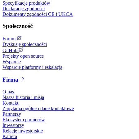
Specyfikacje produktów
Deklaracje zgodności
Dokumenty zgodności CE i UKCA
Społeczność
Forum
Dyskusje społeczności
GitHub
Projekty open source
Wsparcie
Wsparcie platformy i eskalacja
Firma
O nas
Nasza historia i misja
Kontakt
Zapytania ogólne i dane kontaktowe
Partnerzy
Ekosystem partnerów
Inwestorzy
Relacje inwestorskie
Kariera