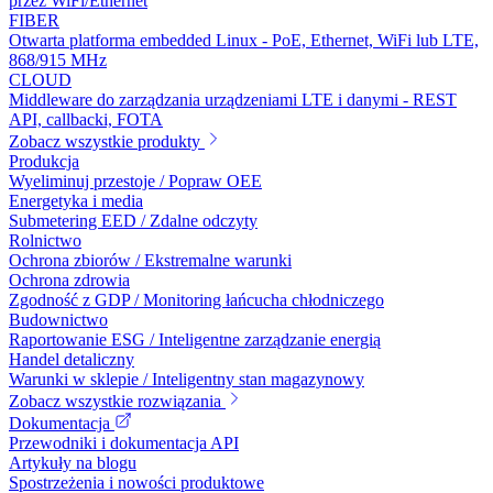
przez WiFi/Ethernet
FIBER
Otwarta platforma embedded Linux - PoE, Ethernet, WiFi lub LTE,
868/915 MHz
CLOUD
Middleware do zarządzania urządzeniami LTE i danymi - REST
API, callbacki, FOTA
Zobacz wszystkie produkty
Produkcja
Wyeliminuj przestoje / Popraw OEE
Energetyka i media
Submetering EED / Zdalne odczyty
Rolnictwo
Ochrona zbiorów / Ekstremalne warunki
Ochrona zdrowia
Zgodność z GDP / Monitoring łańcucha chłodniczego
Budownictwo
Raportowanie ESG / Inteligentne zarządzanie energią
Handel detaliczny
Warunki w sklepie / Inteligentny stan magazynowy
Zobacz wszystkie rozwiązania
Dokumentacja
Przewodniki i dokumentacja API
Artykuły na blogu
Spostrzeżenia i nowości produktowe