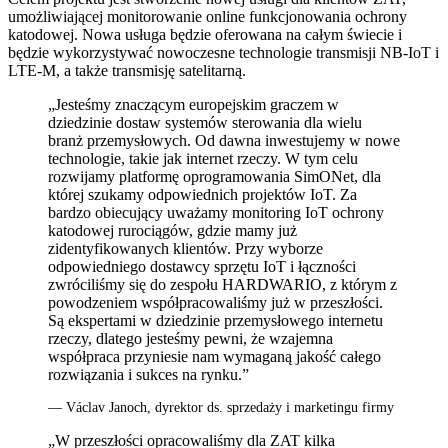
umożliwiającej monitorowanie online funkcjonowania ochrony
katodowej. Nowa usługa będzie oferowana na całym świecie i
będzie wykorzystywać nowoczesne technologie transmisji NB-IoT i
LTE-M, a także transmisję satelitarną.
„Jesteśmy znaczącym europejskim graczem w
dziedzinie dostaw systemów sterowania dla wielu
branż przemysłowych. Od dawna inwestujemy w nowe
technologie, takie jak internet rzeczy. W tym celu
rozwijamy platformę oprogramowania SimONet, dla
której szukamy odpowiednich projektów IoT. Za
bardzo obiecujący uważamy monitoring IoT ochrony
katodowej rurociągów, gdzie mamy już
zidentyfikowanych klientów. Przy wyborze
odpowiedniego dostawcy sprzętu IoT i łączności
zwróciliśmy się do zespołu HARDWARIO, z którym z
powodzeniem współpracowaliśmy już w przeszłości.
Są ekspertami w dziedzinie przemysłowego internetu
rzeczy, dlatego jesteśmy pewni, że wzajemna
współpraca przyniesie nam wymaganą jakość całego
rozwiązania i sukces na rynku.”
— Václav Janoch, dyrektor ds. sprzedaży i marketingu firmy
„W przeszłości opracowaliśmy dla ZAT kilka