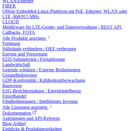
WLAN/Ethernet
FIBER
Offene Embedded-Linux-Plattform mit PoE, Ethernet, WLAN oder
LTE, 868/915 MHz
CLOUD
Middleware für LTE-Geräte- und Datenverwaltung - REST API,
Callbacks, FOTA
Alle Produkte anzeigen
Fertigung
Stillstände verhindern / OEE verbessern
Energie und Versorgung
EED-Submetering / Fernablesung
Landwirtschaft
Getreide schützen / Extreme Bedingungen
Gesundheitswesen
GDP-Konformität / Kühlkettenüberwachung
Bauwesen
ESG-Berichterstattung / Energieintelligenz
Einzelhandel
Filialbedingungen / Intelligentes Inventar
Alle Lösungen anzeigen
Dokumentation
Anleitungen und API-Referenz
Blog-Artikel
Einblicke & Produktneuigkeiten