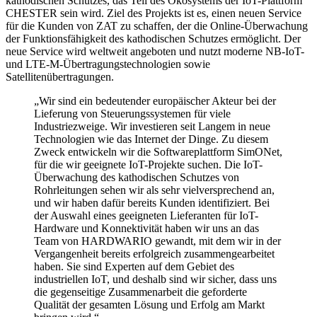
kathodischen Schutzes, das Teil des Ökosystems der IoT-Plattform
CHESTER sein wird. Ziel des Projekts ist es, einen neuen Service
für die Kunden von ZAT zu schaffen, der die Online-Überwachung
der Funktionsfähigkeit des kathodischen Schutzes ermöglicht. Der
neue Service wird weltweit angeboten und nutzt moderne NB-IoT-
und LTE-M-Übertragungstechnologien sowie
Satellitenübertragungen.
„Wir sind ein bedeutender europäischer Akteur bei der
Lieferung von Steuerungssystemen für viele
Industriezweige. Wir investieren seit Langem in neue
Technologien wie das Internet der Dinge. Zu diesem
Zweck entwickeln wir die Softwareplattform SimONet,
für die wir geeignete IoT-Projekte suchen. Die IoT-
Überwachung des kathodischen Schutzes von
Rohrleitungen sehen wir als sehr vielversprechend an,
und wir haben dafür bereits Kunden identifiziert. Bei
der Auswahl eines geeigneten Lieferanten für IoT-
Hardware und Konnektivität haben wir uns an das
Team von HARDWARIO gewandt, mit dem wir in der
Vergangenheit bereits erfolgreich zusammengearbeitet
haben. Sie sind Experten auf dem Gebiet des
industriellen IoT, und deshalb sind wir sicher, dass uns
die gegenseitige Zusammenarbeit die geforderte
Qualität der gesamten Lösung und Erfolg am Markt