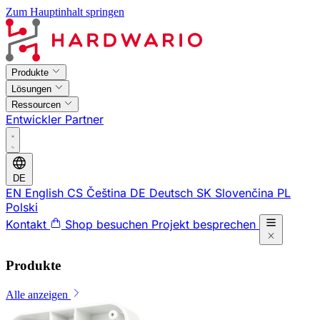
Zum Hauptinhalt springen
Produkte
Lösungen
Ressourcen
Entwickler
Partner
DE
EN
English
CS
Čeština
DE
Deutsch
SK
Slovenčina
PL
Polski
Kontakt
Shop besuchen
Projekt besprechen
Produkte
Alle anzeigen