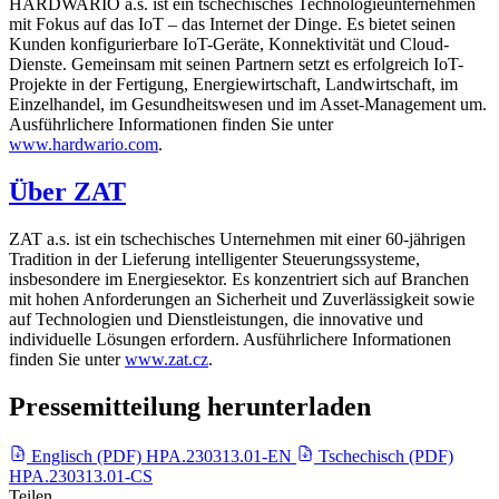
HARDWARIO a.s. ist ein tschechisches Technologieunternehmen
mit Fokus auf das IoT – das Internet der Dinge. Es bietet seinen
Kunden konfigurierbare IoT-Geräte, Konnektivität und Cloud-
Dienste. Gemeinsam mit seinen Partnern setzt es erfolgreich IoT-
Projekte in der Fertigung, Energiewirtschaft, Landwirtschaft, im
Einzelhandel, im Gesundheitswesen und im Asset-Management um.
Ausführlichere Informationen finden Sie unter
www.hardwario.com
.
Über ZAT
ZAT a.s. ist ein tschechisches Unternehmen mit einer 60-jährigen
Tradition in der Lieferung intelligenter Steuerungssysteme,
insbesondere im Energiesektor. Es konzentriert sich auf Branchen
mit hohen Anforderungen an Sicherheit und Zuverlässigkeit sowie
auf Technologien und Dienstleistungen, die innovative und
individuelle Lösungen erfordern. Ausführlichere Informationen
finden Sie unter
www.zat.cz
.
Pressemitteilung herunterladen
Englisch (PDF)
HPA.230313.01-EN
Tschechisch (PDF)
HPA.230313.01-CS
Teilen