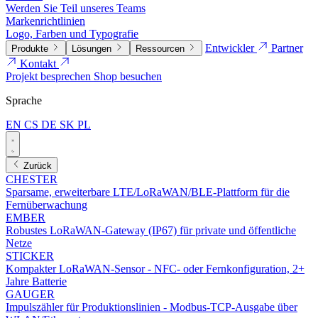
Werden Sie Teil unseres Teams
Markenrichtlinien
Logo, Farben und Typografie
Entwickler
Partner
Produkte
Lösungen
Ressourcen
Kontakt
Projekt besprechen
Shop besuchen
Sprache
EN
CS
DE
SK
PL
Zurück
CHESTER
Sparsame, erweiterbare LTE/LoRaWAN/BLE-Plattform für die
Fernüberwachung
EMBER
Robustes LoRaWAN-Gateway (IP67) für private und öffentliche
Netze
STICKER
Kompakter LoRaWAN-Sensor - NFC- oder Fernkonfiguration, 2+
Jahre Batterie
GAUGER
Impulszähler für Produktionslinien - Modbus-TCP-Ausgabe über