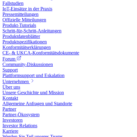
Fallstudien
IoT-Einsätze in der Praxis
Pressemitteilungen
Offizielle Mitteilungen
Produkt-Tutorials
Schritt-für-Schritt-Anleitungen
Produktdatenblätter
Produktspezifikationen
Konformitätserklärungen
CE- & UKCA-Konformitätsdokumente
Forum
Community-Diskussionen
Support
Plattformsupport und Eskalation
Unternehmen
Über uns
Unsere Geschichte und Mission
Kontakt
Allgemeine Anfragen und Standorte
Partner
Partner-Ökosystem
Investoren
Investor Relations
Karriere
Werden Sie Teil unseres Teams