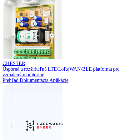
CHESTER
Úsporná a rozšíriteľná LTE/LoRaWAN/BLE platforma pre
vzdialený monitoring
Prehľad
Dokumentácia
Aplikácie