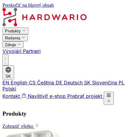
Preskočiť na hlavný obsah
Produkty
Riešenia
Zdroje
Vývojári
Partneri
SK
EN
English
CS
Čeština
DE
Deutsch
SK
Slovenčina
PL
Polski
Kontakt
Navštíviť e-shop
Prebrať projekt
Produkty
Zobraziť všetko