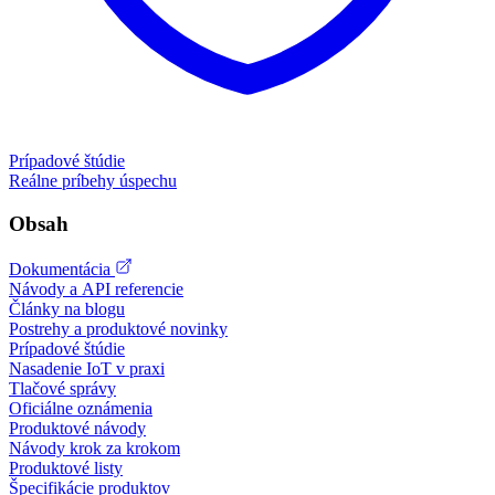
Prípadové štúdie
Reálne príbehy úspechu
Obsah
Dokumentácia
Návody a API referencie
Články na blogu
Postrehy a produktové novinky
Prípadové štúdie
Nasadenie IoT v praxi
Tlačové správy
Oficiálne oznámenia
Produktové návody
Návody krok za krokom
Produktové listy
Špecifikácie produktov