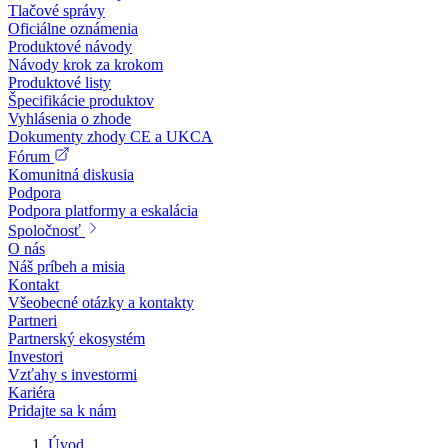
Tlačové správy
Oficiálne oznámenia
Produktové návody
Návody krok za krokom
Produktové listy
Špecifikácie produktov
Vyhlásenia o zhode
Dokumenty zhody CE a UKCA
Fórum
Komunitná diskusia
Podpora
Podpora platformy a eskalácia
Spoločnosť
O nás
Náš príbeh a misia
Kontakt
Všeobecné otázky a kontakty
Partneri
Partnerský ekosystém
Investori
Vzťahy s investormi
Kariéra
Pridajte sa k nám
Úvod