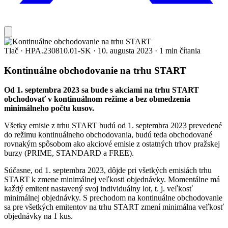
Tlač
·
HPA.230810.01-SK
·
10. augusta 2023
·
1 min čítania
Kontinuálne obchodovanie na trhu START
Od 1. septembra 2023 sa bude s akciami na trhu START
obchodovať v kontinuálnom režime a bez obmedzenia
minimálneho počtu kusov.
Všetky emisie z trhu START budú od 1. septembra 2023 prevedené
do režimu kontinuálneho obchodovania, budú teda obchodované
rovnakým spôsobom ako akciové emisie z ostatných trhov pražskej
burzy (PRIME, STANDARD a FREE).
Súčasne, od 1. septembra 2023, dôjde pri všetkých emisiách trhu
START k zmene minimálnej veľkosti objednávky. Momentálne má
každý emitent nastavený svoj individuálny lot, t. j. veľkosť
minimálnej objednávky. S prechodom na kontinuálne obchodovanie
sa pre všetkých emitentov na trhu START zmení minimálna veľkosť
objednávky na 1 kus.