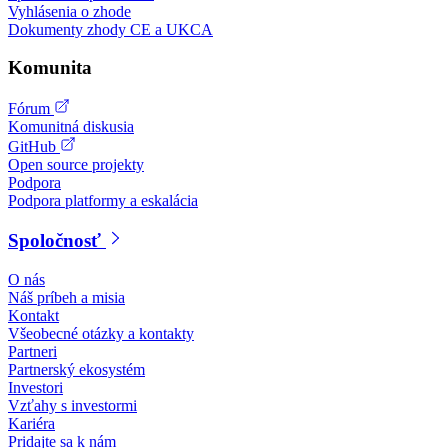
Vyhlásenia o zhode
Dokumenty zhody CE a UKCA
Komunita
Fórum
Komunitná diskusia
GitHub
Open source projekty
Podpora
Podpora platformy a eskalácia
Spoločnosť
O nás
Náš príbeh a misia
Kontakt
Všeobecné otázky a kontakty
Partneri
Partnerský ekosystém
Investori
Vzťahy s investormi
Kariéra
Pridajte sa k nám