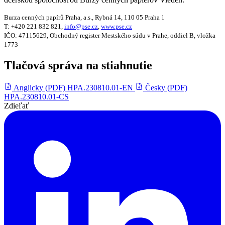
Burza cenných papírů Praha, a.s., Rybná 14, 110 05 Praha 1
T: +420 221 832 821,
info@pse.cz
,
www.pse.cz
IČO: 47115629, Obchodný register Mestského súdu v Prahe, oddiel B, vložka
1773
Tlačová správa na stiahnutie
Anglicky (PDF)
HPA.230810.01-EN
Česky (PDF)
HPA.230810.01-CS
Zdieľať