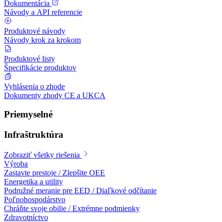
Dokumentácia
Návody a API referencie
Produktové návody
Návody krok za krokom
Produktové listy
Špecifikácie produktov
Vyhlásenia o zhode
Dokumenty zhody CE a UKCA
Priemyselné
Infraštruktúra
Zobraziť všetky riešenia
Výroba
Zastavte prestoje / Zlepšite OEE
Energetika a utility
Podružné meranie pre EED / Diaľkové odčítanie
Poľnohospodárstvo
Chráňte svoje obilie / Extrémne podmienky
Zdravotníctvo