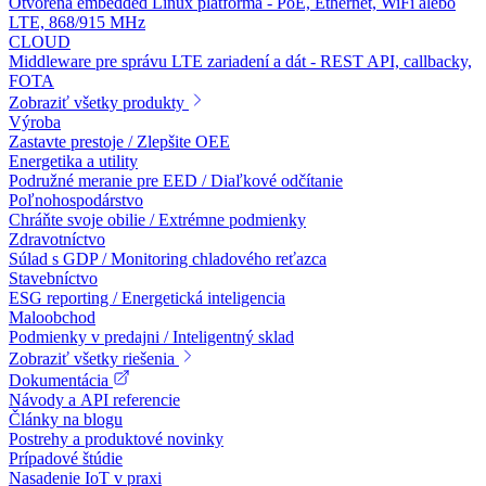
Otvorená embedded Linux platforma - PoE, Ethernet, WiFi alebo
LTE, 868/915 MHz
CLOUD
Middleware pre správu LTE zariadení a dát - REST API, callbacky,
FOTA
Zobraziť všetky produkty
Výroba
Zastavte prestoje / Zlepšite OEE
Energetika a utility
Podružné meranie pre EED / Diaľkové odčítanie
Poľnohospodárstvo
Chráňte svoje obilie / Extrémne podmienky
Zdravotníctvo
Súlad s GDP / Monitoring chladového reťazca
Stavebníctvo
ESG reporting / Energetická inteligencia
Maloobchod
Podmienky v predajni / Inteligentný sklad
Zobraziť všetky riešenia
Dokumentácia
Návody a API referencie
Články na blogu
Postrehy a produktové novinky
Prípadové štúdie
Nasadenie IoT v praxi