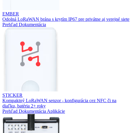
EMBER
Odolná LoRaWAN brána s krytím IP67 pre privátne aj verejné siete
Prehľad
Dokumentácia
STICKER
Kompaktný LoRaWAN senzor - konfigurácia cez NFC či na
diaľku, batéria 2+ roky
Prehľad
Dokumentácia
Aplikácie