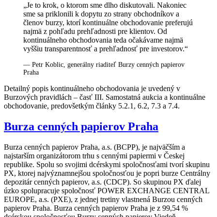
„Je to krok, o ktorom sme dlho diskutovali. Nakoniec
sme sa priklonili k dopytu zo strany obchodníkov a
členov burzy, ktorí kontinuálne obchodovanie preferujú
najmä z pohľadu prehľadnosti pre klientov. Od
kontinuálneho obchodovania teda očakávame najmä
vyššiu transparentnosť a prehľadnosť pre investorov.“
— Petr Koblic, generálny riaditeľ Burzy cenných papierov
Praha
Detailný popis kontinuálneho obchodovania je uvedený v
Burzových pravidlách – časť III. Samostatná aukcia a kontinuálne
obchodovanie, predovšetkým články 5.2.1, 6.2, 7.3 a 7.4.
Burza cenných papierov Praha
Burza cenných papierov Praha, a.s. (BCPP), je najväčším a
najstarším organizátorom trhu s cennými papiermi v Českej
republike. Spolu so svojimi dcérskymi spoločnosťami tvorí skupinu
PX, ktorej najvýznamnejšou spoločnosťou je popri burze Centrálny
depozitár cenných papierov, a.s. (CDCP). So skupinou PX ďalej
úzko spolupracuje spoločnosť POWER EXCHANGE CENTRAL
EUROPE, a.s. (PXE), z jednej tretiny vlastnená Burzou cenných
papierov Praha. Burza cenných papierov Praha je z 99,54 %
dcérskou spoločnosťou Burzy cenných papierov Viedeň.