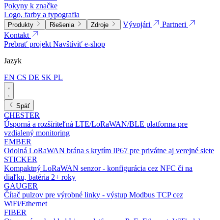
Pokyny k značke
Logo, farby a typografia
Vývojári
Partneri
Produkty
Riešenia
Zdroje
Kontakt
Prebrať projekt
Navštíviť e-shop
Jazyk
EN
CS
DE
SK
PL
Späť
CHESTER
Úsporná a rozšíriteľná LTE/LoRaWAN/BLE platforma pre
vzdialený monitoring
EMBER
Odolná LoRaWAN brána s krytím IP67 pre privátne aj verejné siete
STICKER
Kompaktný LoRaWAN senzor - konfigurácia cez NFC či na
diaľku, batéria 2+ roky
GAUGER
Čítač pulzov pre výrobné linky - výstup Modbus TCP cez
WiFi/Ethernet
FIBER