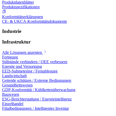
Produktdatenblätter
Produktspezifikationen
Konformitätserklärungen
CE- & UKCA-Konformitätsdokumente
Industrie
Infrastruktur
Alle Lösungen anzeigen
Fertigung
Stillstände verhindern / OEE verbessern
Energie und Versorgung
EED-Submetering / Fernablesung
Landwirtschaft
Getreide schützen / Extreme Bedingungen
Gesundheitswesen
GDP-Konformität / Kühlkettenüberwachung
Bauwesen
ESG-Berichterstattung / Energieintelligenz
Einzelhandel
Filialbedingungen / Intelligentes Inventar