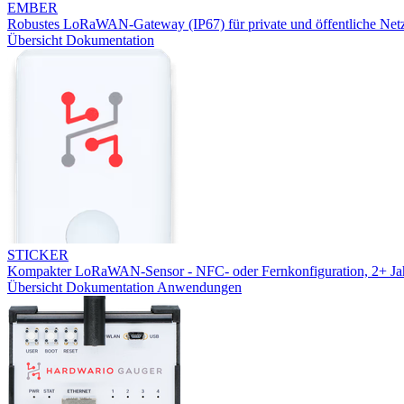
EMBER
Robustes LoRaWAN-Gateway (IP67) für private und öffentliche Net
Übersicht
Dokumentation
STICKER
Kompakter LoRaWAN-Sensor - NFC- oder Fernkonfiguration, 2+ Jah
Übersicht
Dokumentation
Anwendungen