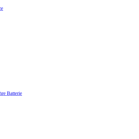
ze
re Batterie