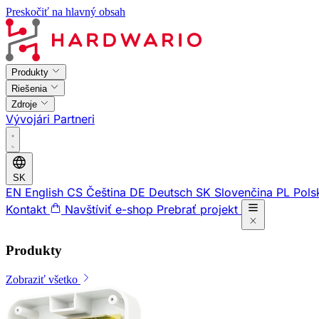
Preskočiť na hlavný obsah
Produkty
Riešenia
Zdroje
Vývojári
Partneri
SK
EN
English
CS
Čeština
DE
Deutsch
SK
Slovenčina
PL
Pols
Kontakt
Navštíviť e-shop
Prebrať projekt
Produkty
Zobraziť všetko