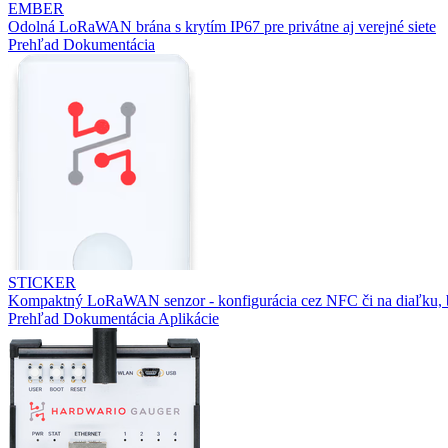
EMBER
Odolná LoRaWAN brána s krytím IP67 pre privátne aj verejné siete
Prehľad
Dokumentácia
STICKER
Kompaktný LoRaWAN senzor - konfigurácia cez NFC či na diaľku, b
Prehľad
Dokumentácia
Aplikácie