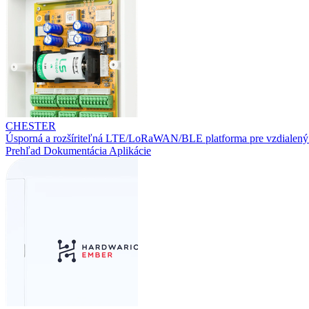
CHESTER
Úsporná a rozšíriteľná LTE/LoRaWAN/BLE platforma pre vzdialený
Prehľad
Dokumentácia
Aplikácie