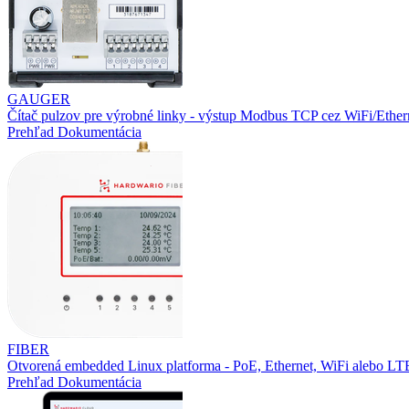
GAUGER
Čítač pulzov pre výrobné linky - výstup Modbus TCP cez WiFi/Ether
Prehľad
Dokumentácia
FIBER
Otvorená embedded Linux platforma - PoE, Ethernet, WiFi alebo L
Prehľad
Dokumentácia