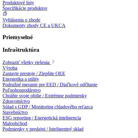
Produktové listy
Špecifikácie produktov
Vyhlásenia o zhode
Dokumenty zhody CE a UKCA
Priemyselné
Infraštruktúra
Zobraziť všetky riešenia
Výroba
Zastavte prestoje / Zlepšite OEE
Energetika a utility
Podružné meranie pre EED / Diaľkové odčítanie
Poľnohospodárstvo
Chráňte svoje obilie / Extrémne podmienky
Zdravotníctvo
Súlad s GDP / Monitoring chladového reťazca
Stavebníctvo
ESG reporting / Energetická inteligencia
Maloobchod
Podmienky v predajni / Inteligentný sklad