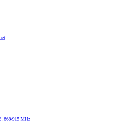
net
TE, 868/915 MHz