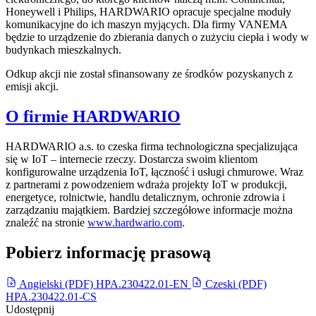
Honeywell i Philips, HARDWARIO opracuje specjalne moduły
komunikacyjne do ich maszyn myjących. Dla firmy VANEMA
będzie to urządzenie do zbierania danych o zużyciu ciepła i wody w
budynkach mieszkalnych.
Odkup akcji nie został sfinansowany ze środków pozyskanych z
emisji akcji.
O firmie HARDWARIO
HARDWARIO a.s. to czeska firma technologiczna specjalizująca
się w IoT – internecie rzeczy. Dostarcza swoim klientom
konfigurowalne urządzenia IoT, łączność i usługi chmurowe. Wraz
z partnerami z powodzeniem wdraża projekty IoT w produkcji,
energetyce, rolnictwie, handlu detalicznym, ochronie zdrowia i
zarządzaniu majątkiem. Bardziej szczegółowe informacje można
znaleźć na stronie
www.hardwario.com
.
Pobierz informację prasową
Angielski (PDF)
HPA.230422.01-EN
Czeski (PDF)
HPA.230422.01-CS
Udostępnij