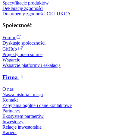
Specyfikacje produktów
Deklaracje zgodności
Dokumenty zgodności CE i UKCA
Społeczność
Forum
Dyskusje społeczności
GitHub
Projekty open source
Wsparcie
Wsparcie platformy i eskalacja
Firma
O nas
Nasza historia i misja
Kontakt
Zapytania ogólne i dane kontaktowe
Partnerzy
Ekosystem partnerów
Inwestorzy
Relacje inwestorskie
Kariera