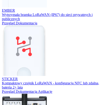
EMBER
Wytrzymała bramka LoRaWAN (IP67) do sieci prywatnych i
publicznych
Przegląd
Dokumentacja
STICKER
Kompaktowy czujnik LoRaWAN - konfiguracja NFC lub zdalna,
bateria 2+ lata
Przegląd
Dokumentacja
Aplikacje