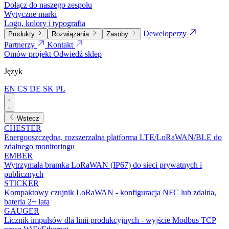
Dołącz do naszego zespołu
Wytyczne marki
Logo, kolory i typografia
Deweloperzy
Produkty
Rozwiązania
Zasoby
Partnerzy
Kontakt
Omów projekt
Odwiedź sklep
Język
EN
CS
DE
SK
PL
Wstecz
CHESTER
Energooszczędna, rozszerzalna platforma LTE/LoRaWAN/BLE do
zdalnego monitoringu
EMBER
Wytrzymała bramka LoRaWAN (IP67) do sieci prywatnych i
publicznych
STICKER
Kompaktowy czujnik LoRaWAN - konfiguracja NFC lub zdalna,
bateria 2+ lata
GAUGER
Licznik impulsów dla linii produkcyjnych - wyjście Modbus TCP