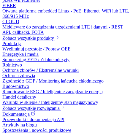
przez WiFi/Ethernet
FIBER
Otwarta platforma embedded Linux - PoE, Ethernet, WiFi lub LTE,
868/915 MHz
CLOUD
Middleware do zarządzania urządzeniami LTE i danymi - REST
API, callbacki, FOTA
Zobacz wszystkie produkty
Produkcja
Wyeliminuj przestoje / Popraw OEE
Energetyka i media
Submetering EED / Zdalne odczyty
Rolnictwo
Ochrona zbiorów / Ekstremalne warunki
Ochrona zdrowia
Zgodność z GDP / Monitoring łańcucha chłodniczego
Budownictwo
Raportowanie ESG / Inteligentne zarządzanie energią
Handel detaliczny
Warunki w sklepie / Inteligentny stan magazynowy
Zobacz wszystkie rozwiązania
Dokumentacja
Przewodniki i dokumentacja API
Artykuły na blogu
Spostrzeżenia i nowości produktowe