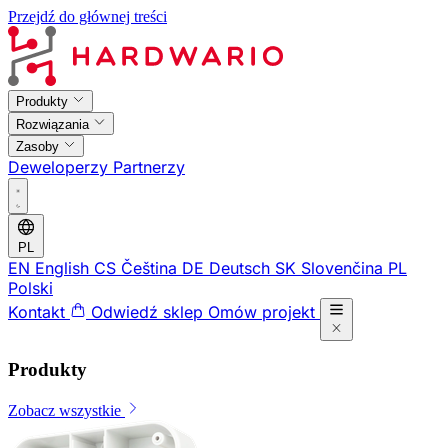
Przejdź do głównej treści
Produkty
Rozwiązania
Zasoby
Deweloperzy
Partnerzy
PL
EN
English
CS
Čeština
DE
Deutsch
SK
Slovenčina
PL
Polski
Kontakt
Odwiedź sklep
Omów projekt
Produkty
Zobacz wszystkie