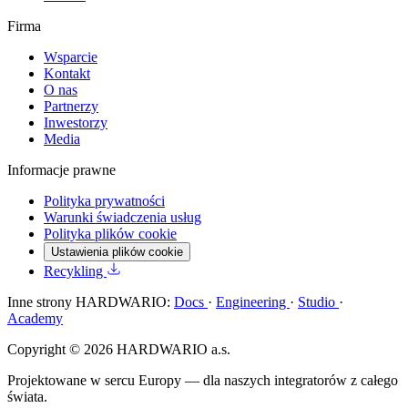
Firma
Wsparcie
Kontakt
O nas
Partnerzy
Inwestorzy
Media
Informacje prawne
Polityka prywatności
Warunki świadczenia usług
Polityka plików cookie
Ustawienia plików cookie
Recykling
Inne strony HARDWARIO:
Docs
·
Engineering
·
Studio
·
Academy
Copyright © 2026 HARDWARIO a.s.
Projektowane w sercu Europy — dla naszych integratorów z całego
świata.