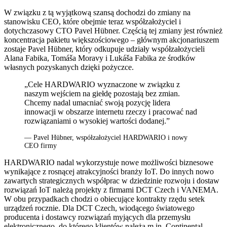
W związku z tą wyjątkową szansą dochodzi do zmiany na
stanowisku CEO, które obejmie teraz współzałożyciel i
dotychczasowy CTO Pavel Hübner. Częścią tej zmiany jest również
koncentracja pakietu większościowego – głównym akcjonariuszem
zostaje Pavel Hübner, który odkupuje udziały współzałożycieli
Alana Fabika, Tomáša Moravy i Lukáša Fabika ze środków
własnych pozyskanych dzięki pożyczce.
„Cele HARDWARIO wyznaczone w związku z
naszym wejściem na giełdę pozostają bez zmian.
Chcemy nadal umacniać swoją pozycję lidera
innowacji w obszarze internetu rzeczy i pracować nad
rozwiązaniami o wysokiej wartości dodanej.”
— Pavel Hübner, współzałożyciel HARDWARIO i nowy
CEO firmy
HARDWARIO nadal wykorzystuje nowe możliwości biznesowe
wynikające z rosnącej atrakcyjności branży IoT. Do innych nowo
zawartych strategicznych współprac w dziedzinie rozwoju i dostaw
rozwiązań IoT należą projekty z firmami DCT Czech i VANEMA.
W obu przypadkach chodzi o obiecujące kontrakty rzędu setek
urządzeń rocznie. Dla DCT Czech, wiodącego światowego
producenta i dostawcy rozwiązań myjących dla przemysłu
elektronicznego, do którego klientów należą m.in. Continental,