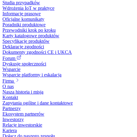
Studia przypadków
Wdrożenia IoT w praktyce
Informacje prasowe
Oficjalne komunikaty
Poradniki produktowe
Przewodniki krok po kroku
Karty katalogowe produktów
Specyfikacje produktów
Deklaracje zgodności
Dokumenty zgodności CE i UKCA
Forum
Dyskusje społeczności
Wsparcie
Wsparcie platformy i eskalacja
Firma
O nas
Nasza historia i misja
Kontakt
Zapytania ogólne i dane kontaktowe
Partnerzy
Ekosystem partnerów
Inwestorzy
Relacje inwestorskie
Kariera
Dołącz do naszego zespołu