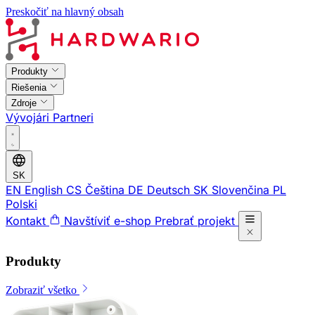
Preskočiť na hlavný obsah
Produkty
Riešenia
Zdroje
Vývojári
Partneri
SK
EN
English
CS
Čeština
DE
Deutsch
SK
Slovenčina
PL
Polski
Kontakt
Navštíviť e-shop
Prebrať projekt
Produkty
Zobraziť všetko