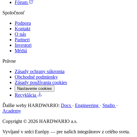
Fórum
Spoločnosť
Podpora
Kontakt
O nás
Partneri
Investori
Médiá
Právne
Zásady ochrany súkromia
Obchodné podmienky
Zásady používania cookies
Nastavenie cookies
Recyklácia
Ďalšie weby HARDWARIO:
Docs
·
Engineering
·
Studio
·
Academy
Copyright © 2026 HARDWARIO a.s.
Vyvíjané v srdci Európy — pre našich integrátorov z celého sveta.