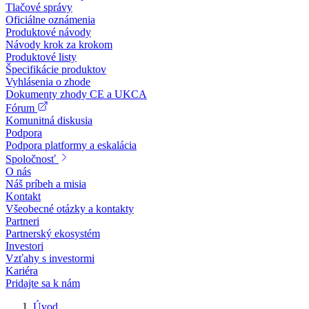
Tlačové správy
Oficiálne oznámenia
Produktové návody
Návody krok za krokom
Produktové listy
Špecifikácie produktov
Vyhlásenia o zhode
Dokumenty zhody CE a UKCA
Fórum
Komunitná diskusia
Podpora
Podpora platformy a eskalácia
Spoločnosť
O nás
Náš príbeh a misia
Kontakt
Všeobecné otázky a kontakty
Partneri
Partnerský ekosystém
Investori
Vzťahy s investormi
Kariéra
Pridajte sa k nám
Úvod