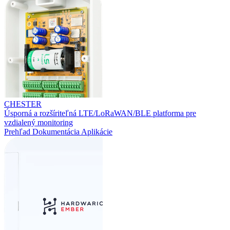
CHESTER
Úsporná a rozšíriteľná LTE/LoRaWAN/BLE platforma pre
vzdialený monitoring
Prehľad
Dokumentácia
Aplikácie