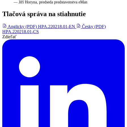
— Jiří Horyna, predseda predstavenstva eMan
Tlačová správa na stiahnutie
Anglicky (PDF)
HPA.220218.01-EN
Česky (PDF)
HPA.220218.01-CS
Zdieľať