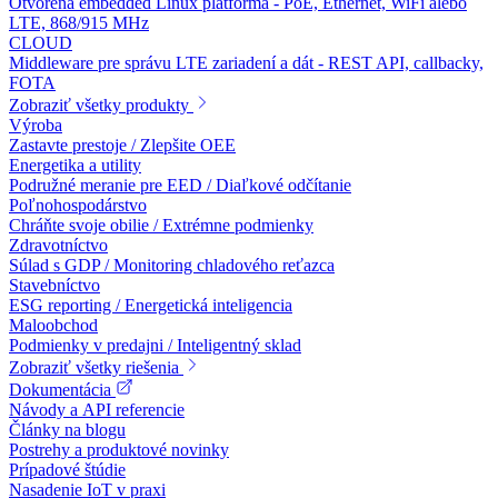
Otvorená embedded Linux platforma - PoE, Ethernet, WiFi alebo
LTE, 868/915 MHz
CLOUD
Middleware pre správu LTE zariadení a dát - REST API, callbacky,
FOTA
Zobraziť všetky produkty
Výroba
Zastavte prestoje / Zlepšite OEE
Energetika a utility
Podružné meranie pre EED / Diaľkové odčítanie
Poľnohospodárstvo
Chráňte svoje obilie / Extrémne podmienky
Zdravotníctvo
Súlad s GDP / Monitoring chladového reťazca
Stavebníctvo
ESG reporting / Energetická inteligencia
Maloobchod
Podmienky v predajni / Inteligentný sklad
Zobraziť všetky riešenia
Dokumentácia
Návody a API referencie
Články na blogu
Postrehy a produktové novinky
Prípadové štúdie
Nasadenie IoT v praxi