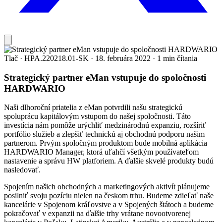
Tlač
·
HPA.220218.01-SK
·
18. februára 2022
·
1 min čítania
Strategický partner eMan vstupuje do spoločnosti
HARDWARIO
Naši dlhoroční priatelia z eMan potvrdili našu strategickú
spoluprácu kapitálovým vstupom do našej spoločnosti. Táto
investícia nám pomôže urýchliť medzinárodnú expanziu, rozšíriť
portfólio služieb a zlepšiť technickú aj obchodnú podporu našim
partnerom. Prvým spoločným produktom bude mobilná aplikácia
HARDWARIO Manager, ktorá uľahčí všetkým používateľom
nastavenie a správu HW platforiem. A ďalšie skvelé produkty budú
nasledovať.
Spojením našich obchodných a marketingových aktivít plánujeme
posilniť svoju pozíciu nielen na českom trhu. Budeme zdieľať naše
kancelárie v Spojenom kráľovstve a v Spojených štátoch a budeme
pokračovať v expanzii na ďalšie trhy vrátane novootvorenej