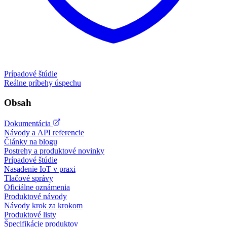
Prípadové štúdie
Reálne príbehy úspechu
Obsah
Dokumentácia
Návody a API referencie
Články na blogu
Postrehy a produktové novinky
Prípadové štúdie
Nasadenie IoT v praxi
Tlačové správy
Oficiálne oznámenia
Produktové návody
Návody krok za krokom
Produktové listy
Špecifikácie produktov