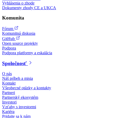
Vyhlásenia o zhode
Dokumenty zhody CE a UKCA
Komunita
Fórum
Komunitná diskusia
GitHub
Open source projekty
Podpora
Podpora platformy a eskalácia
Spoločnosť
O nás
Náš príbeh a misia
Kontakt
Všeobecné otázky a kontakty
Partneri
Partnerský ekosystém
Investori
Vzťahy s investormi
Kariéra
Pridajte sa k nám