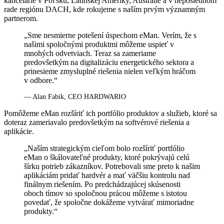
kancelárie v Poľsku, Latinskej Ameriky, Austrálie a v neposlednom
rade regiónu DACH, kde rokujeme s naším prvým významným
partnerom.
„Sme nesmierne potešení úspechom eMan. Verím, že s
našimi spoločnými produktmi môžeme uspieť v
mnohých odvetviach. Teraz sa zameriame
predovšetkým na digitalizáciu energetického sektora a
prinesieme zmysluplné riešenia nielen veľkým hráčom
v odbore.“
— Alan Fabik, CEO HARDWARIO
Pomôžeme eMan rozšíriť ich portfólio produktov a služieb, ktoré sa
doteraz zameriavalo predovšetkým na softvérové riešenia a
aplikácie.
„Naším strategickým cieľom bolo rozšíriť portfólio
eMan o škálovateľné produkty, ktoré pokrývajú celú
šírku potrieb zákazníkov. Potrebovali sme preto k našim
aplikáciám pridať hardvér a mať väčšiu kontrolu nad
finálnym riešením. Po predchádzajúcej skúsenosti
oboch tímov so spoločnou prácou môžeme s istotou
povedať, že spoločne dokážeme vytvárať mimoriadne
produkty.“