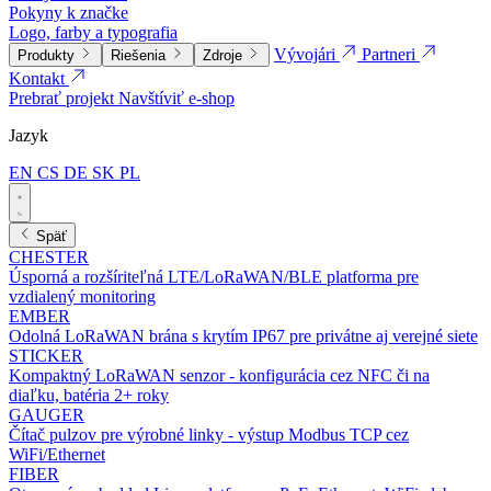
Pokyny k značke
Logo, farby a typografia
Vývojári
Partneri
Produkty
Riešenia
Zdroje
Kontakt
Prebrať projekt
Navštíviť e-shop
Jazyk
EN
CS
DE
SK
PL
Späť
CHESTER
Úsporná a rozšíriteľná LTE/LoRaWAN/BLE platforma pre
vzdialený monitoring
EMBER
Odolná LoRaWAN brána s krytím IP67 pre privátne aj verejné siete
STICKER
Kompaktný LoRaWAN senzor - konfigurácia cez NFC či na
diaľku, batéria 2+ roky
GAUGER
Čítač pulzov pre výrobné linky - výstup Modbus TCP cez
WiFi/Ethernet
FIBER