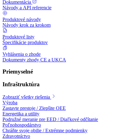
Dokumentácia
Návody a API referencie
Produktové návody
Návody krok za krokom
Produktové listy
Špecifikácie produktov
Vyhlásenia o zhode
Dokumenty zhody CE a UKCA
Priemyselné
Infraštruktúra
Zobraziť všetky riešenia
Výroba
Zastavte prestoje / Zlepšite OEE
Energetika a utility
Podružné meranie pre EED / Diaľkové odčítanie
Poľnohospodárstvo
Chráňte svoje obilie / Extrémne podmienky
Zdravotníctvo