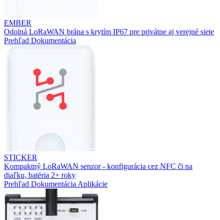
EMBER
Odolná LoRaWAN brána s krytím IP67 pre privátne aj verejné siete
Prehľad
Dokumentácia
STICKER
Kompaktný LoRaWAN senzor - konfigurácia cez NFC či na
diaľku, batéria 2+ roky
Prehľad
Dokumentácia
Aplikácie