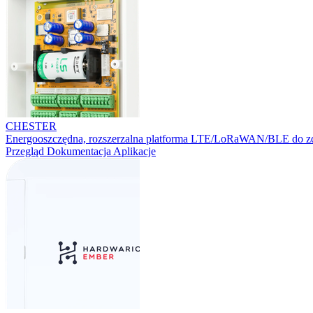
CHESTER
Energooszczędna, rozszerzalna platforma LTE/LoRaWAN/BLE do zd
Przegląd
Dokumentacja
Aplikacje