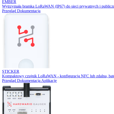
EMBER
Wytrzymała bramka LoRaWAN (IP67) do sieci prywatnych i publicz
Przegląd
Dokumentacja
STICKER
Kompaktowy czujnik LoRaWAN - konfiguracja NFC lub zdalna, bater
Przegląd
Dokumentacja
Aplikacje