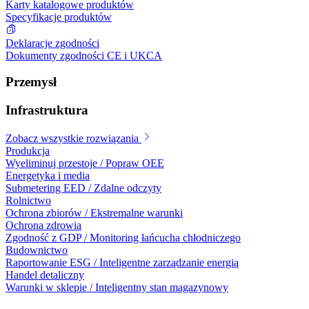
Karty katalogowe produktów
Specyfikacje produktów
Deklaracje zgodności
Dokumenty zgodności CE i UKCA
Przemysł
Infrastruktura
Zobacz wszystkie rozwiązania
Produkcja
Wyeliminuj przestoje / Popraw OEE
Energetyka i media
Submetering EED / Zdalne odczyty
Rolnictwo
Ochrona zbiorów / Ekstremalne warunki
Ochrona zdrowia
Zgodność z GDP / Monitoring łańcucha chłodniczego
Budownictwo
Raportowanie ESG / Inteligentne zarządzanie energią
Handel detaliczny
Warunki w sklepie / Inteligentny stan magazynowy