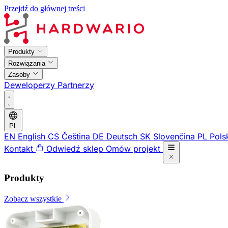
Przejdź do głównej treści
Produkty
Rozwiązania
Zasoby
Deweloperzy
Partnerzy
PL
EN
English
CS
Čeština
DE
Deutsch
SK
Slovenčina
PL
Pols
Kontakt
Odwiedź sklep
Omów projekt
Produkty
Zobacz wszystkie