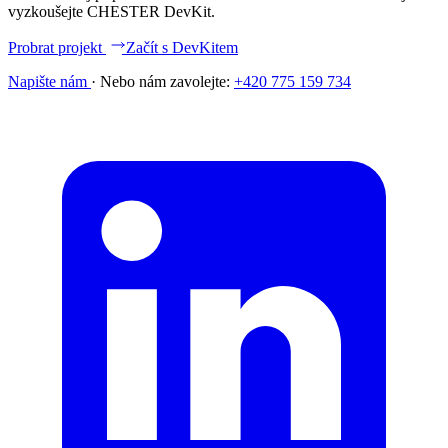
vyzkoušejte CHESTER DevKit.
Probrat projekt
Začít s DevKitem
Napište nám
·
Nebo nám zavolejte:
+420 775 159 734