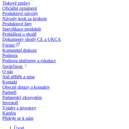
Tiskové zprávy
Oficiální oznámení
Produktové návody
Návody krok za krokem
Produktové listy
Specifikace produktů
Prohlášení o shodě
Dokumenty shody CE a UKCA
Fórum
Komunitní diskuze
Podpora
Podpora platformy a eskalace
Společnost
O nás
Náš příběh a mise
Kontakt
Obecné dotazy a kontakty
Partneři
Partnerský ekosystém
Investoři
Vztahy s investory
Kariéra
Přidejte se k nám
Úvod