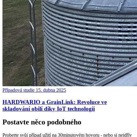
Případová studie
15. dubna 2025
HARDWARIO a GrainLink: Revoluce ve
skladování obilí díky IoT technologii
Postavte něco podobného
Proberte svůj případ užití na 30minutovém hovoru - nebo si nejdřív