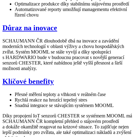
Optimalizace produkce díky stabilnímu stájovému prostředí
Automatizované reporty umožňují managementu efektivní
řízení chovu
Důraz na inovace
SCHAUMANN ČR dlouhodobě dbá na inovace a zavádění
moderních technologií v oblasti výživy a chovu hospodářských
zvířat. Systém MOOML se stále vyvíjí a díky spolupráci
s HARDWARIO bude v budoucnu pracovat s novější generací
senzorů CHESTER, které nabídnou ještě vyšší přesnost a širší
možnosti analýzy.
Klíčové benefity
Přesné měření teploty a vlhkosti v reálném čase
Rychlá reakce na hrozící tepelný stres
Snadná integrace se stávajícím systémem MOOML
Díky propojení IoT senzorů CHESTER se systémem MOOML má
SCHAUMANN ČR kompletní přehled o stájovém prostředí
a dokáže okamžitě reagovat na krizové situace. To zajišťuje nejen
lepší podmínky pro zvířata, ale také optimalizaci nákladů a zvýšení