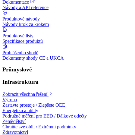
Dokumentace
Návody a API reference
Produktové návody
Návody krok za krokem
Produktové listy
Specifikace produktů
Prohlášení o shodě
Dokumenty shody CE a UKCA
Průmyslové
Infrastruktura
Zobrazit všechna řešení
Výroba
Zastavte prostoje / Zlepšete OEE
Energetika a utility
Podružné měření pro EED / Dálkové odečty
Zemědělství
Chraňte své obilí / Extrémní podmínky
Zdravotnictví