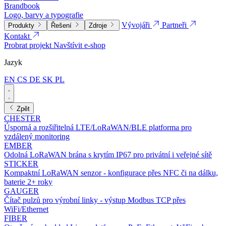
Brandbook
Logo, barvy a typografie
Vývojáři
Partneři
Produkty
Řešení
Zdroje
Kontakt
Probrat projekt
Navštívit e-shop
Jazyk
EN
CS
DE
SK
PL
Zpět
CHESTER
Úsporná a rozšiřitelná LTE/LoRaWAN/BLE platforma pro
vzdálený monitoring
EMBER
Odolná LoRaWAN brána s krytím IP67 pro privátní i veřejné sítě
STICKER
Kompaktní LoRaWAN senzor - konfigurace přes NFC či na dálku,
baterie 2+ roky
GAUGER
Čítač pulzů pro výrobní linky - výstup Modbus TCP přes
WiFi/Ethernet
FIBER