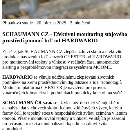
Případová studie
·
20. března 2025
·
2 min čtení
SCHAUMANN CZ - Efektivní monitoring stájového
prostředí pomocí IoT od HARDWARIO
Zjistěte, jak SCHAUMANN CZ zlepšila zdraví skotu a efektivitu
produkce nasazením IoT senzorů CHESTER od HARDWARIO
pro monitorování teploty a vlhkosti v reálném čase, automatické
alerting a bezproblémovou integraci se systémem MOOML.
HARDWARIO
se věnuje udržitelnému zlepšování životních
podmínek na Zemi prostřednictvím digitalizace a IoT technologií.
Modulární platforma CHESTER je navržena pro provoz
v náročných klimatických podmínkách prakticky kdekoli na světě.
SCHAUMANN ČR s.r.o.
se již více než deset let věnuje sběru
a analýze dat v chovech skotu. Jednou z klíčových výzev, kterým
farmy čelí, je tepelný stres u hospodářských zvířat, zejména v letním
období. Přesné monitorování teploty a vlhkosti ve stájích je zásadní
pro včasnou reakci a minimalizaci dopadů na zdraví zvířat
a produkci.