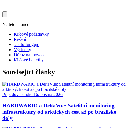
Na této stránce
Klíčové požadavky
Řešení
Jak to funguje
Výsledky
Důraz na inovace
Klíčové benefity
Související články
Případová studie
16. března 2026
HARDWARIO a DeltaVue: Satelitní monitoring
infrastruktury od arktických cest až po brazilské
doly