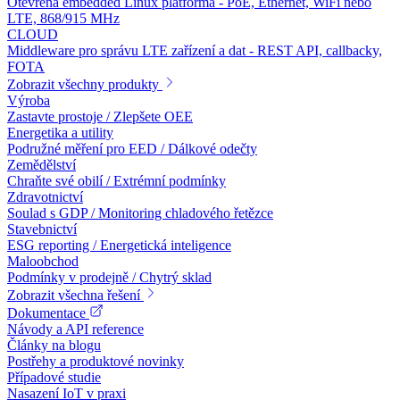
Otevřená embedded Linux platforma - PoE, Ethernet, WiFi nebo
LTE, 868/915 MHz
CLOUD
Middleware pro správu LTE zařízení a dat - REST API, callbacky,
FOTA
Zobrazit všechny produkty
Výroba
Zastavte prostoje / Zlepšete OEE
Energetika a utility
Podružné měření pro EED / Dálkové odečty
Zemědělství
Chraňte své obilí / Extrémní podmínky
Zdravotnictví
Soulad s GDP / Monitoring chladového řetězce
Stavebnictví
ESG reporting / Energetická inteligence
Maloobchod
Podmínky v prodejně / Chytrý sklad
Zobrazit všechna řešení
Dokumentace
Návody a API reference
Články na blogu
Postřehy a produktové novinky
Případové studie
Nasazení IoT v praxi