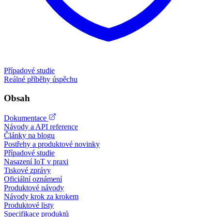
Případové studie
Reálné příběhy úspěchu
Obsah
Dokumentace
Návody a API reference
Články na blogu
Postřehy a produktové novinky
Případové studie
Nasazení IoT v praxi
Tiskové zprávy
Oficiální oznámení
Produktové návody
Návody krok za krokem
Produktové listy
Specifikace produktů