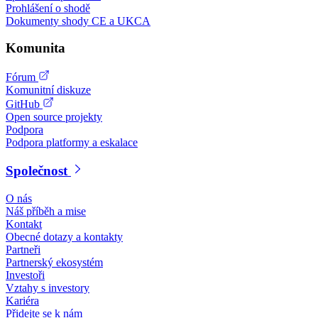
Prohlášení o shodě
Dokumenty shody CE a UKCA
Komunita
Fórum
Komunitní diskuze
GitHub
Open source projekty
Podpora
Podpora platformy a eskalace
Společnost
O nás
Náš příběh a mise
Kontakt
Obecné dotazy a kontakty
Partneři
Partnerský ekosystém
Investoři
Vztahy s investory
Kariéra
Přidejte se k nám