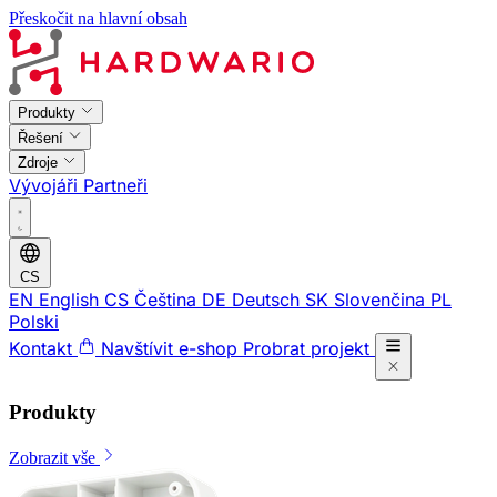
Přeskočit na hlavní obsah
Produkty
Řešení
Zdroje
Vývojáři
Partneři
CS
EN
English
CS
Čeština
DE
Deutsch
SK
Slovenčina
PL
Polski
Kontakt
Navštívit e-shop
Probrat projekt
Produkty
Zobrazit vše