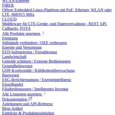
WLAN/Ethernet
FIBER
Offene Embedded-Linux-Plattform mit PoE, Ethernet, WLAN oder
LTE, 868/915 MHz
CLOUD
Middleware für LTE-Geräte- und Datenverwaltung - REST API,
Callbacks, FOTA
Alle Produkte anzeigen
Fertigung
Stillstände verhindern / OEE verbessern
Energie und Versorgung
EED-Submetering / Fernablesung
Landwirtschaft
Getreide schützen / Extreme Bedingungen
Gesundheitswesen
GDP-Konformität / Kühlkettenüberwachung
Bauwesen
ESG-Berichterstattung / Energieintelligenz
Einzelhandel
Filialbedingungen / Intelligentes Inventar
Alle Lösungen anzeigen
Dokumentation
Anleitungen und API-Referenz
Blog-Artikel
Einblicke & Produktneuigkeiten