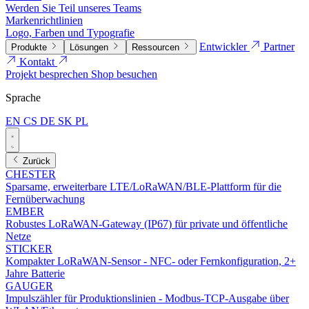
Werden Sie Teil unseres Teams
Markenrichtlinien
Logo, Farben und Typografie
Entwickler
Partner
Produkte
Lösungen
Ressourcen
Kontakt
Projekt besprechen
Shop besuchen
Sprache
EN
CS
DE
SK
PL
Zurück
CHESTER
Sparsame, erweiterbare LTE/LoRaWAN/BLE-Plattform für die
Fernüberwachung
EMBER
Robustes LoRaWAN-Gateway (IP67) für private und öffentliche
Netze
STICKER
Kompakter LoRaWAN-Sensor - NFC- oder Fernkonfiguration, 2+
Jahre Batterie
GAUGER
Impulszähler für Produktionslinien - Modbus-TCP-Ausgabe über