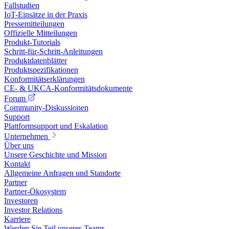
Fallstudien
IoT-Einsätze in der Praxis
Pressemitteilungen
Offizielle Mitteilungen
Produkt-Tutorials
Schritt-für-Schritt-Anleitungen
Produktdatenblätter
Produktspezifikationen
Konformitätserklärungen
CE- & UKCA-Konformitätsdokumente
Forum
Community-Diskussionen
Support
Plattformsupport und Eskalation
Unternehmen
Über uns
Unsere Geschichte und Mission
Kontakt
Allgemeine Anfragen und Standorte
Partner
Partner-Ökosystem
Investoren
Investor Relations
Karriere
Werden Sie Teil unseres Teams