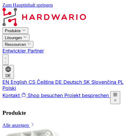
Zum Hauptinhalt springen
Produkte
Lösungen
Ressourcen
Entwickler
Partner
DE
EN
English
CS
Čeština
DE
Deutsch
SK
Slovenčina
PL
Polski
Kontakt
Shop besuchen
Projekt besprechen
Produkte
Alle anzeigen