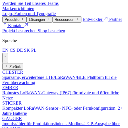
Werden Sie Teil unseres Teams
Markenrichtlinien
Logo, Farben und Typografie
Entwickler
Partner
Produkte
Lösungen
Ressourcen
Kontakt
Projekt besprechen
Shop besuchen
Sprache
EN
CS
DE
SK
PL
Zurück
CHESTER
Sparsame, erweiterbare LTE/LoRaWAN/BLE-Plattform für die
Fernüberwachung
EMBER
Robustes LoRaWAN-Gateway (IP67) für private und öffentliche
Netze
STICKER
Kompakter LoRaWAN-Sensor - NFC- oder Fernkonfiguration, 2+
Jahre Batterie
GAUGER
Impulszähler für Produktionslinien - Modbus-TCP-Ausgabe über