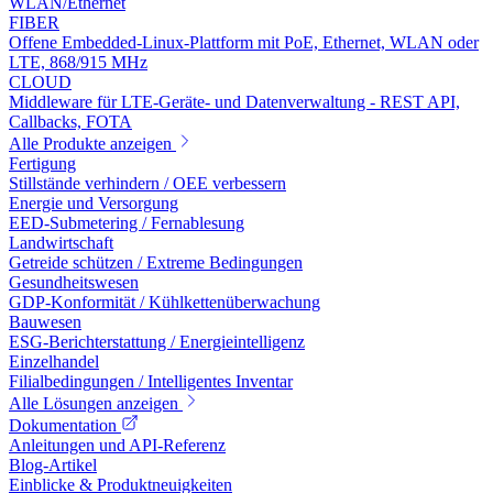
WLAN/Ethernet
FIBER
Offene Embedded-Linux-Plattform mit PoE, Ethernet, WLAN oder
LTE, 868/915 MHz
CLOUD
Middleware für LTE-Geräte- und Datenverwaltung - REST API,
Callbacks, FOTA
Alle Produkte anzeigen
Fertigung
Stillstände verhindern / OEE verbessern
Energie und Versorgung
EED-Submetering / Fernablesung
Landwirtschaft
Getreide schützen / Extreme Bedingungen
Gesundheitswesen
GDP-Konformität / Kühlkettenüberwachung
Bauwesen
ESG-Berichterstattung / Energieintelligenz
Einzelhandel
Filialbedingungen / Intelligentes Inventar
Alle Lösungen anzeigen
Dokumentation
Anleitungen und API-Referenz
Blog-Artikel
Einblicke & Produktneuigkeiten