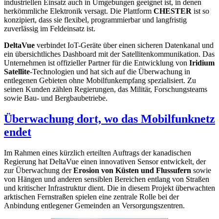
industriellen Einsatz auch in Umgebungen geeignet ist, in denen
herkömmliche Elektronik versagt. Die Plattform
CHESTER
ist so
konzipiert, dass sie flexibel, programmierbar und langfristig
zuverlässig im Feldeinsatz ist.
DeltaVue
verbindet IoT-Geräte über einen sicheren Datenkanal und
ein übersichtliches Dashboard mit der Satellitenkommunikation. Das
Unternehmen ist offizieller Partner für die Entwicklung von
Iridium
Satellite
-Technologien und hat sich auf die Überwachung in
entlegenen Gebieten ohne Mobilfunkempfang spezialisiert. Zu
seinen Kunden zählen Regierungen, das Militär, Forschungsteams
sowie Bau- und Bergbaubetriebe.
Überwachung dort, wo das Mobilfunknetz
endet
Im Rahmen eines kürzlich erteilten Auftrags der kanadischen
Regierung hat DeltaVue einen innovativen Sensor entwickelt, der
zur Überwachung der
Erosion von Küsten und Flussufern
sowie
von Hängen und anderen sensiblen Bereichen entlang von Straßen
und kritischer Infrastruktur dient. Die in diesem Projekt überwachten
arktischen Fernstraßen spielen eine zentrale Rolle bei der
Anbindung entlegener Gemeinden an Versorgungszentren.