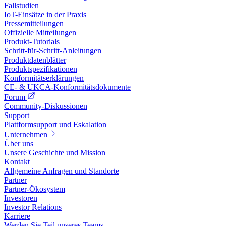
Fallstudien
IoT-Einsätze in der Praxis
Pressemitteilungen
Offizielle Mitteilungen
Produkt-Tutorials
Schritt-für-Schritt-Anleitungen
Produktdatenblätter
Produktspezifikationen
Konformitätserklärungen
CE- & UKCA-Konformitätsdokumente
Forum
Community-Diskussionen
Support
Plattformsupport und Eskalation
Unternehmen
Über uns
Unsere Geschichte und Mission
Kontakt
Allgemeine Anfragen und Standorte
Partner
Partner-Ökosystem
Investoren
Investor Relations
Karriere
Werden Sie Teil unseres Teams