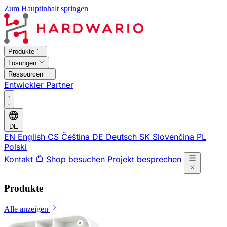
Zum Hauptinhalt springen
Produkte
Lösungen
Ressourcen
Entwickler
Partner
DE
EN
English
CS
Čeština
DE
Deutsch
SK
Slovenčina
PL
Polski
Kontakt
Shop besuchen
Projekt besprechen
Produkte
Alle anzeigen