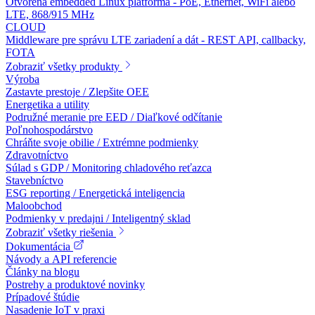
Otvorená embedded Linux platforma - PoE, Ethernet, WiFi alebo
LTE, 868/915 MHz
CLOUD
Middleware pre správu LTE zariadení a dát - REST API, callbacky,
FOTA
Zobraziť všetky produkty
Výroba
Zastavte prestoje / Zlepšite OEE
Energetika a utility
Podružné meranie pre EED / Diaľkové odčítanie
Poľnohospodárstvo
Chráňte svoje obilie / Extrémne podmienky
Zdravotníctvo
Súlad s GDP / Monitoring chladového reťazca
Stavebníctvo
ESG reporting / Energetická inteligencia
Maloobchod
Podmienky v predajni / Inteligentný sklad
Zobraziť všetky riešenia
Dokumentácia
Návody a API referencie
Články na blogu
Postrehy a produktové novinky
Prípadové štúdie
Nasadenie IoT v praxi