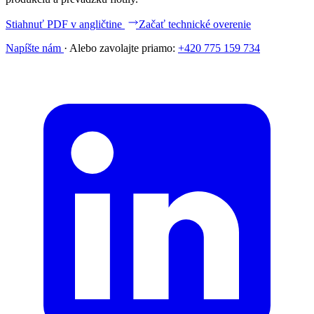
Stiahnuť PDF v angličtine
Začať technické overenie
Napíšte nám
·
Alebo zavolajte priamo:
+420 775 159 734