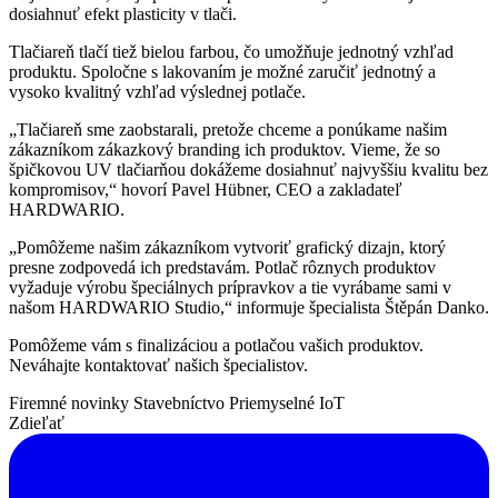
dosiahnuť efekt plasticity v tlači.
Tlačiareň tlačí tiež bielou farbou, čo umožňuje jednotný vzhľad
produktu. Spoločne s lakovaním je možné zaručiť jednotný a
vysoko kvalitný vzhľad výslednej potlače.
„Tlačiareň sme zaobstarali, pretože chceme a ponúkame našim
zákazníkom zákazkový branding ich produktov. Vieme, že so
špičkovou UV tlačiarňou dokážeme dosiahnuť najvyššiu kvalitu bez
kompromisov,“ hovorí Pavel Hübner, CEO a zakladateľ
HARDWARIO.
„Pomôžeme našim zákazníkom vytvoriť grafický dizajn, ktorý
presne zodpovedá ich predstavám. Potlač rôznych produktov
vyžaduje výrobu špeciálnych prípravkov a tie vyrábame sami v
našom HARDWARIO Studio,“ informuje špecialista Štěpán Danko.
Pomôžeme vám s finalizáciou a potlačou vašich produktov.
Neváhajte kontaktovať našich špecialistov.
Firemné novinky
Stavebníctvo
Priemyselné IoT
Zdieľať