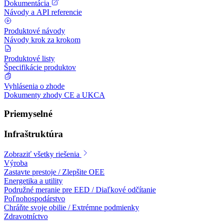
Dokumentácia
Návody a API referencie
Produktové návody
Návody krok za krokom
Produktové listy
Špecifikácie produktov
Vyhlásenia o zhode
Dokumenty zhody CE a UKCA
Priemyselné
Infraštruktúra
Zobraziť všetky riešenia
Výroba
Zastavte prestoje / Zlepšite OEE
Energetika a utility
Podružné meranie pre EED / Diaľkové odčítanie
Poľnohospodárstvo
Chráňte svoje obilie / Extrémne podmienky
Zdravotníctvo