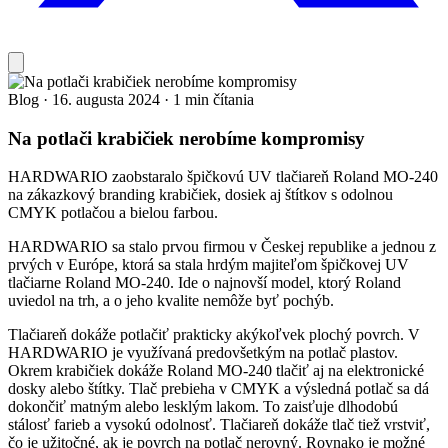
Blog
·
16. augusta 2024
·
1 min čítania
Na potlači krabičiek nerobíme kompromisy
HARDWARIO zaobstaralo špičkovú UV tlačiareň Roland MO-240
na zákazkový branding krabičiek, dosiek aj štítkov s odolnou
CMYK potlačou a bielou farbou.
HARDWARIO sa stalo prvou firmou v Českej republike a jednou z
prvých v Európe, ktorá sa stala hrdým majiteľom špičkovej UV
tlačiarne Roland MO-240. Ide o najnovší model, ktorý Roland
uviedol na trh, a o jeho kvalite nemôže byť pochýb.
Tlačiareň dokáže potlačiť prakticky akýkoľvek plochý povrch. V
HARDWARIO je využívaná predovšetkým na potlač plastov.
Okrem krabičiek dokáže Roland MO-240 tlačiť aj na elektronické
dosky alebo štítky. Tlač prebieha v CMYK a výsledná potlač sa dá
dokončiť matným alebo lesklým lakom. To zaisťuje dlhodobú
stálosť farieb a vysokú odolnosť. Tlačiareň dokáže tlač tiež vrstviť,
čo je užitočné, ak je povrch na potlač nerovný. Rovnako je možné