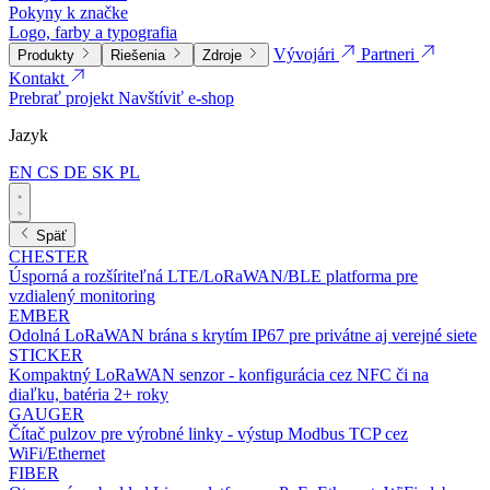
Pokyny k značke
Logo, farby a typografia
Vývojári
Partneri
Produkty
Riešenia
Zdroje
Kontakt
Prebrať projekt
Navštíviť e-shop
Jazyk
EN
CS
DE
SK
PL
Späť
CHESTER
Úsporná a rozšíriteľná LTE/LoRaWAN/BLE platforma pre
vzdialený monitoring
EMBER
Odolná LoRaWAN brána s krytím IP67 pre privátne aj verejné siete
STICKER
Kompaktný LoRaWAN senzor - konfigurácia cez NFC či na
diaľku, batéria 2+ roky
GAUGER
Čítač pulzov pre výrobné linky - výstup Modbus TCP cez
WiFi/Ethernet
FIBER