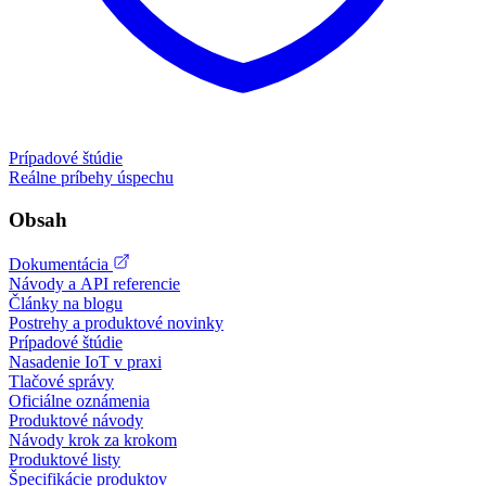
Prípadové štúdie
Reálne príbehy úspechu
Obsah
Dokumentácia
Návody a API referencie
Články na blogu
Postrehy a produktové novinky
Prípadové štúdie
Nasadenie IoT v praxi
Tlačové správy
Oficiálne oznámenia
Produktové návody
Návody krok za krokom
Produktové listy
Špecifikácie produktov