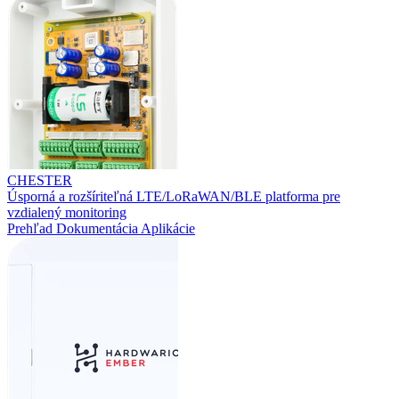
CHESTER
Úsporná a rozšíriteľná LTE/LoRaWAN/BLE platforma pre
vzdialený monitoring
Prehľad
Dokumentácia
Aplikácie