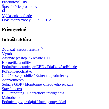
Produktové listy
Špecifikácie produktov
Vyhlásenia o zhode
Dokumenty zhody CE a UKCA
Priemyselné
Infraštruktúra
Zobraziť všetky riešenia
Výroba
Zastavte prestoje / Zlepšite OEE
Energetika a utility
Podružné meranie pre EED / Diaľkové odčítanie
Poľnohospodárstvo
Chráňte svoje obilie / Extrémne podmienky
Zdravotníctvo
Súlad s GDP / Monitoring chladového reťazca
Stavebníctvo
ESG reporting / Energetická inteligencia
Maloobchod
Podmienky v predajni / Inteligentný sklad