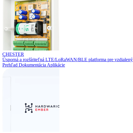
CHESTER
Úsporná a rozšíriteľná LTE/LoRaWAN/BLE platforma pre vzdialený
Prehľad
Dokumentácia
Aplikácie