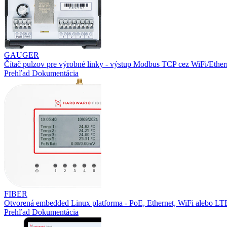
GAUGER
Čítač pulzov pre výrobné linky - výstup Modbus TCP cez WiFi/Ether
Prehľad
Dokumentácia
FIBER
Otvorená embedded Linux platforma - PoE, Ethernet, WiFi alebo L
Prehľad
Dokumentácia