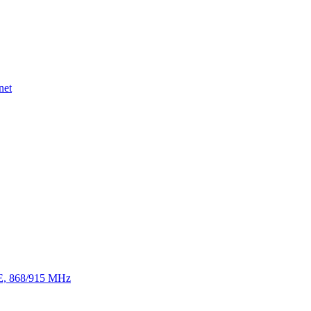
net
TE, 868/915 MHz