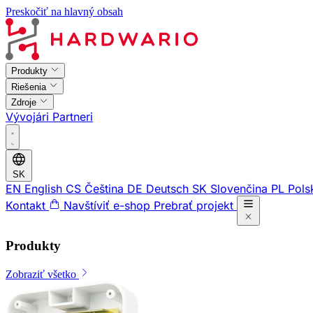
Preskočiť na hlavný obsah
Produkty
Riešenia
Zdroje
Vývojári
Partneri
SK
EN
English
CS
Čeština
DE
Deutsch
SK
Slovenčina
PL
Pols
Kontakt
Navštíviť e-shop
Prebrať projekt
Produkty
Zobraziť všetko