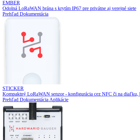
EMBER
Odolná LoRaWAN brána s krytím IP67 pre privátne aj verejné siete
Prehľad
Dokumentácia
STICKER
Kompaktný LoRaWAN senzor - konfigurácia cez NFC či na diaľku, b
Prehľad
Dokumentácia
Aplikácie