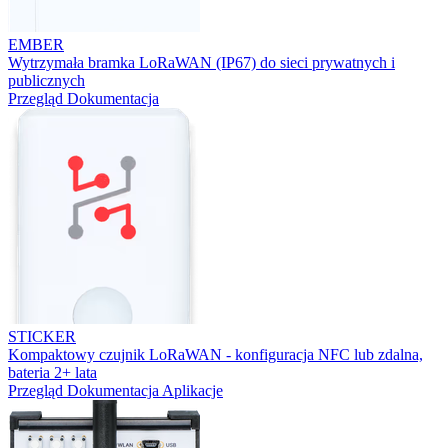
EMBER
Wytrzymała bramka LoRaWAN (IP67) do sieci prywatnych i
publicznych
Przegląd
Dokumentacja
STICKER
Kompaktowy czujnik LoRaWAN - konfiguracja NFC lub zdalna,
bateria 2+ lata
Przegląd
Dokumentacja
Aplikacje