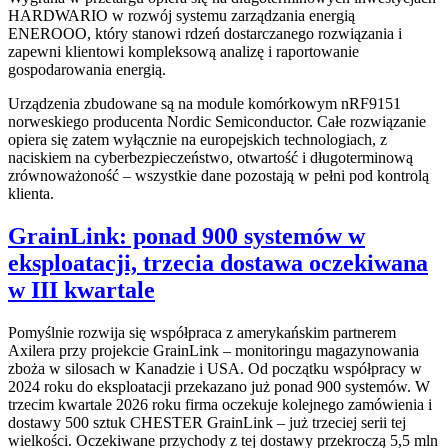
HARDWARIO w rozwój systemu zarządzania energią
ENEROOO, który stanowi rdzeń dostarczanego rozwiązania i
zapewni klientowi kompleksową analizę i raportowanie
gospodarowania energią.
Urządzenia zbudowane są na module komórkowym nRF9151
norweskiego producenta Nordic Semiconductor. Całe rozwiązanie
opiera się zatem wyłącznie na europejskich technologiach, z
naciskiem na cyberbezpieczeństwo, otwartość i długoterminową
zrównoważoność – wszystkie dane pozostają w pełni pod kontrolą
klienta.
GrainLink: ponad 900 systemów w
eksploatacji, trzecia dostawa oczekiwana
w III kwartale
Pomyślnie rozwija się współpraca z amerykańskim partnerem
Axilera przy projekcie GrainLink – monitoringu magazynowania
zboża w silosach w Kanadzie i USA. Od początku współpracy w
2024 roku do eksploatacji przekazano już ponad 900 systemów. W
trzecim kwartale 2026 roku firma oczekuje kolejnego zamówienia i
dostawy 500 sztuk CHESTER GrainLink – już trzeciej serii tej
wielkości. Oczekiwane przychody z tej dostawy przekroczą 5,5 mln