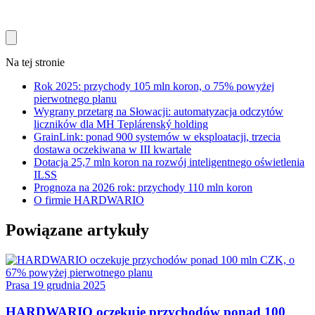
Na tej stronie
Rok 2025: przychody 105 mln koron, o 75% powyżej
pierwotnego planu
Wygrany przetarg na Słowacji: automatyzacja odczytów
liczników dla MH Teplárenský holding
GrainLink: ponad 900 systemów w eksploatacji, trzecia
dostawa oczekiwana w III kwartale
Dotacja 25,7 mln koron na rozwój inteligentnego oświetlenia
ILSS
Prognoza na 2026 rok: przychody 110 mln koron
O firmie HARDWARIO
Powiązane artykuły
Prasa
19 grudnia 2025
HARDWARIO oczekuje przychodów ponad 100