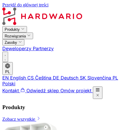
Przejdź do głównej treści
Produkty
Rozwiązania
Zasoby
Deweloperzy
Partnerzy
PL
EN
English
CS
Čeština
DE
Deutsch
SK
Slovenčina
PL
Polski
Kontakt
Odwiedź sklep
Omów projekt
Produkty
Zobacz wszystkie