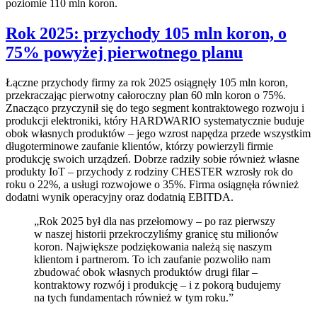
poziomie 110 mln koron.
Rok 2025: przychody 105 mln koron, o
75% powyżej pierwotnego planu
Łączne przychody firmy za rok 2025 osiągnęły 105 mln koron,
przekraczając pierwotny całoroczny plan 60 mln koron o 75%.
Znacząco przyczynił się do tego segment kontraktowego rozwoju i
produkcji elektroniki, który HARDWARIO systematycznie buduje
obok własnych produktów – jego wzrost napędza przede wszystkim
długoterminowe zaufanie klientów, którzy powierzyli firmie
produkcję swoich urządzeń. Dobrze radziły sobie również własne
produkty IoT – przychody z rodziny CHESTER wzrosły rok do
roku o 22%, a usługi rozwojowe o 35%. Firma osiągnęła również
dodatni wynik operacyjny oraz dodatnią EBITDA.
„Rok 2025 był dla nas przełomowy – po raz pierwszy
w naszej historii przekroczyliśmy granicę stu milionów
koron. Największe podziękowania należą się naszym
klientom i partnerom. To ich zaufanie pozwoliło nam
zbudować obok własnych produktów drugi filar –
kontraktowy rozwój i produkcję – i z pokorą budujemy
na tych fundamentach również w tym roku.”