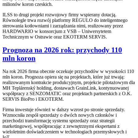
milionów koron czeskich.
ILSS to drugi projekt rozwojowy firmy wspierany dotacją.
Równolegle trwa rozwój platformy REGULO do inteligentnego
sterowania kotłowniami i zarządzania nimi, realizowany przez
HARDWARIO w konsorcjum z VSB – Uniwersytetem
Technicznym w Ostrawie oraz EKOTERM SERVIS.
Prognoza na 2026 rok: przychody 110
mln koron
Na rok 2026 firma obecnie oczekuje przychodów w wysokości 110
mln koron. Prognoza opiera się na projektach, które już trwają:
realizowanym kontrakcie produkcyjnym, projekcie pilotażowym dla
MH Teplárenský holding, dostawach GrainLink, kontynuowanej
współpracy z SENZOMATIC oraz projektach partnerskich z O.K.
SERVIS BioPro i EKOTERM.
Firma inwestuje również w dalszy wzrost po stronie sprzedaży.
Wzmocniła zespół sprzedaży o dwóch nowych członków i
przechodzi transformację systemu sprzedaży oraz strategii
marketingowej, współpracując z zewnętrznymi ekspertami z
wieloletnim doświadczeniem w technologiach przemysłowych i
IoT.