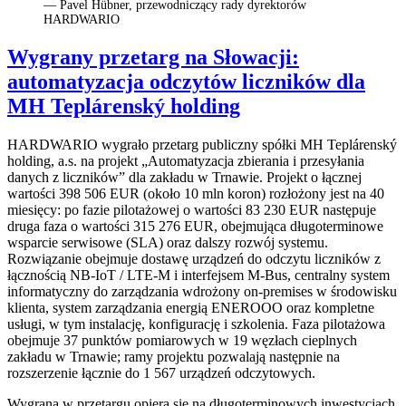
— Pavel Hübner, przewodniczący rady dyrektorów
HARDWARIO
Wygrany przetarg na Słowacji:
automatyzacja odczytów liczników dla
MH Teplárenský holding
HARDWARIO wygrało przetarg publiczny spółki MH Teplárenský
holding, a.s. na projekt „Automatyzacja zbierania i przesyłania
danych z liczników” dla zakładu w Trnawie. Projekt o łącznej
wartości 398 506 EUR (około 10 mln koron) rozłożony jest na 40
miesięcy: po fazie pilotażowej o wartości 83 230 EUR następuje
druga faza o wartości 315 276 EUR, obejmująca długoterminowe
wsparcie serwisowe (SLA) oraz dalszy rozwój systemu.
Rozwiązanie obejmuje dostawę urządzeń do odczytu liczników z
łącznością NB-IoT / LTE-M i interfejsem M-Bus, centralny system
informatyczny do zarządzania wdrożony on-premises w środowisku
klienta, system zarządzania energią ENEROOO oraz kompletne
usługi, w tym instalację, konfigurację i szkolenia. Faza pilotażowa
obejmuje 37 punktów pomiarowych w 19 węzłach cieplnych
zakładu w Trnawie; ramy projektu pozwalają następnie na
rozszerzenie łącznie do 1 567 urządzeń odczytowych.
Wygrana w przetargu opiera się na długoterminowych inwestycjach