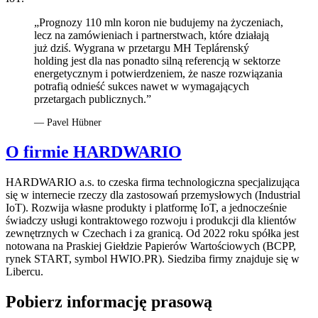
„Prognozy 110 mln koron nie budujemy na życzeniach,
lecz na zamówieniach i partnerstwach, które działają
już dziś. Wygrana w przetargu MH Teplárenský
holding jest dla nas ponadto silną referencją w sektorze
energetycznym i potwierdzeniem, że nasze rozwiązania
potrafią odnieść sukces nawet w wymagających
przetargach publicznych.”
— Pavel Hübner
O firmie HARDWARIO
HARDWARIO a.s. to czeska firma technologiczna specjalizująca
się w internecie rzeczy dla zastosowań przemysłowych (Industrial
IoT). Rozwija własne produkty i platformę IoT, a jednocześnie
świadczy usługi kontraktowego rozwoju i produkcji dla klientów
zewnętrznych w Czechach i za granicą. Od 2022 roku spółka jest
notowana na Praskiej Giełdzie Papierów Wartościowych (BCPP,
rynek START, symbol HWIO.PR). Siedziba firmy znajduje się w
Libercu.
Pobierz informację prasową