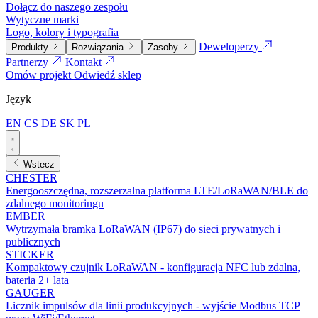
Dołącz do naszego zespołu
Wytyczne marki
Logo, kolory i typografia
Deweloperzy
Produkty
Rozwiązania
Zasoby
Partnerzy
Kontakt
Omów projekt
Odwiedź sklep
Język
EN
CS
DE
SK
PL
Wstecz
CHESTER
Energooszczędna, rozszerzalna platforma LTE/LoRaWAN/BLE do
zdalnego monitoringu
EMBER
Wytrzymała bramka LoRaWAN (IP67) do sieci prywatnych i
publicznych
STICKER
Kompaktowy czujnik LoRaWAN - konfiguracja NFC lub zdalna,
bateria 2+ lata
GAUGER
Licznik impulsów dla linii produkcyjnych - wyjście Modbus TCP