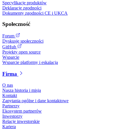
Specyfikacje produktów
Deklaracje zgodności
Dokumenty zgodności CE i UKCA
Społeczność
Forum
Dyskusje społeczności
GitHub
Projekty open source
Wsparcie
Wsparcie platformy i eskalacja
Firma
O nas
Nasza historia i misja
Kontakt
Zapytania ogólne i dane kontaktowe
Partnerzy
Ekosystem partnerów
Inwestorzy
Relacje inwestorskie
Kariera