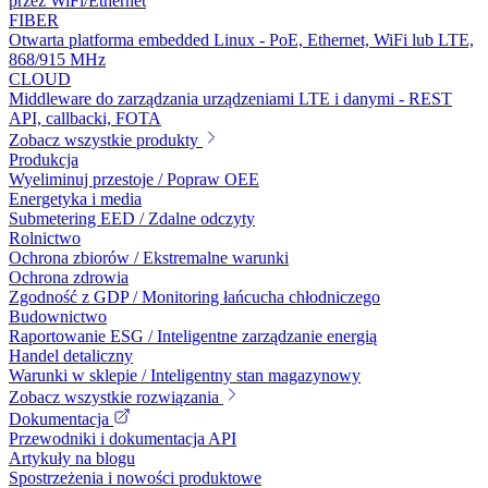
przez WiFi/Ethernet
FIBER
Otwarta platforma embedded Linux - PoE, Ethernet, WiFi lub LTE,
868/915 MHz
CLOUD
Middleware do zarządzania urządzeniami LTE i danymi - REST
API, callbacki, FOTA
Zobacz wszystkie produkty
Produkcja
Wyeliminuj przestoje / Popraw OEE
Energetyka i media
Submetering EED / Zdalne odczyty
Rolnictwo
Ochrona zbiorów / Ekstremalne warunki
Ochrona zdrowia
Zgodność z GDP / Monitoring łańcucha chłodniczego
Budownictwo
Raportowanie ESG / Inteligentne zarządzanie energią
Handel detaliczny
Warunki w sklepie / Inteligentny stan magazynowy
Zobacz wszystkie rozwiązania
Dokumentacja
Przewodniki i dokumentacja API
Artykuły na blogu
Spostrzeżenia i nowości produktowe