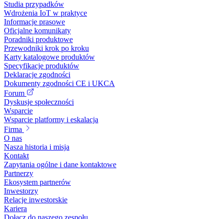
Studia przypadków
Wdrożenia IoT w praktyce
Informacje prasowe
Oficjalne komunikaty
Poradniki produktowe
Przewodniki krok po kroku
Karty katalogowe produktów
Specyfikacje produktów
Deklaracje zgodności
Dokumenty zgodności CE i UKCA
Forum
Dyskusje społeczności
Wsparcie
Wsparcie platformy i eskalacja
Firma
O nas
Nasza historia i misja
Kontakt
Zapytania ogólne i dane kontaktowe
Partnerzy
Ekosystem partnerów
Inwestorzy
Relacje inwestorskie
Kariera
Dołącz do naszego zespołu