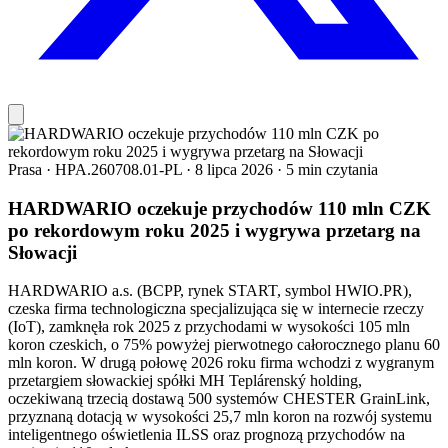
Prasa
·
HPA.260708.01-PL
·
8 lipca 2026
·
5 min czytania
HARDWARIO oczekuje przychodów 110 mln CZK
po rekordowym roku 2025 i wygrywa przetarg na
Słowacji
HARDWARIO a.s. (BCPP, rynek START, symbol HWIO.PR),
czeska firma technologiczna specjalizująca się w internecie rzeczy
(IoT), zamknęła rok 2025 z przychodami w wysokości 105 mln
koron czeskich, o 75% powyżej pierwotnego całorocznego planu 60
mln koron. W drugą połowę 2026 roku firma wchodzi z wygranym
przetargiem słowackiej spółki MH Teplárenský holding,
oczekiwaną trzecią dostawą 500 systemów CHESTER GrainLink,
przyznaną dotacją w wysokości 25,7 mln koron na rozwój systemu
inteligentnego oświetlenia ILSS oraz prognozą przychodów na