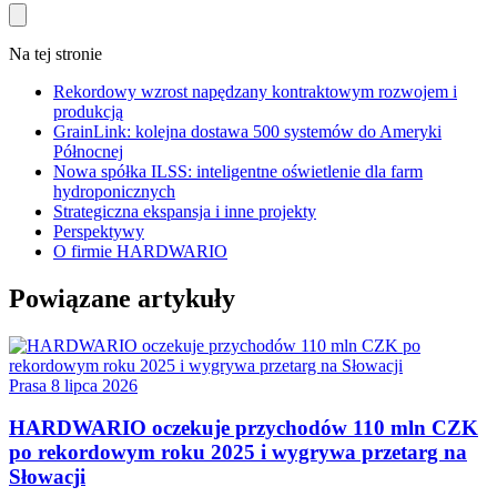
Na tej stronie
Rekordowy wzrost napędzany kontraktowym rozwojem i
produkcją
GrainLink: kolejna dostawa 500 systemów do Ameryki
Północnej
Nowa spółka ILSS: inteligentne oświetlenie dla farm
hydroponicznych
Strategiczna ekspansja i inne projekty
Perspektywy
O firmie HARDWARIO
Powiązane artykuły
Prasa
8 lipca 2026
HARDWARIO oczekuje przychodów 110 mln CZK
po rekordowym roku 2025 i wygrywa przetarg na
Słowacji