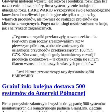
Głównym motorem wzrostu jest rozwój i produkcja rozwiązań IoT
na zlecenie – obszar, który firma systematycznie buduje od
ubiegłego roku. HARDWARIO wykorzystuje swoje technologiczne
know-how i możliwości produkcyjne nie tylko na potrzeby
własnych produktów, ale również do realizacji projektów dla
klientów zewnętrznych. Popyt na te usługi rośnie zarówno w kraju,
jak i na rynkach zagranicznych.
„Tegoroczne wyniki przekroczyły nasze oczekiwania.
Pierwotny plan roczny zrealizowaliśmy już w
pierwszym półroczu, a obecnie zmierzamy do
osiągnięcia przychodów przekraczających 100 mln
CZK. Kluczową rolę odegrały kontraktowy rozwój i
produkcja kontraktowa – te obszary okazują się silnym
filarem wzrostu obok naszych własnych produktów.”
— Pavel Hübner, przewodniczący rady dyrektorów spółki
HARDWARIO
GrainLink: kolejna dostawa 500
systemów do Ameryki Północnej
Firma pomyślnie zakończyła i wysłała drugą partię 500 systemów
monitorujących dla kanadyjskiego partnera GrainLink. Łącznie