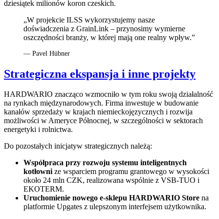
dziesiątek milionów koron czeskich.
„W projekcie ILSS wykorzystujemy nasze
doświadczenia z GrainLink – przynosimy wymierne
oszczędności branży, w której mają one realny wpływ.”
— Pavel Hübner
Strategiczna ekspansja i inne projekty
HARDWARIO znacząco wzmocniło w tym roku swoją działalność
na rynkach międzynarodowych. Firma inwestuje w budowanie
kanałów sprzedaży w krajach niemieckojęzycznych i rozwija
możliwości w Ameryce Północnej, w szczególności w sektorach
energetyki i rolnictwa.
Do pozostałych inicjatyw strategicznych należą:
Współpraca przy rozwoju systemu inteligentnych
kotłowni
ze wsparciem programu grantowego w wysokości
około 24 mln CZK, realizowana wspólnie z VSB-TUO i
EKOTERM.
Uruchomienie nowego e-sklepu HARDWARIO Store
na
platformie Upgates z ulepszonym interfejsem użytkownika.