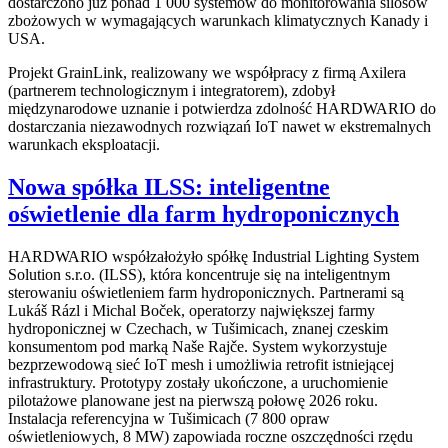
dostarczono już ponad 1 000 systemów do monitorowania silosów
zbożowych w wymagających warunkach klimatycznych Kanady i
USA.
Projekt GrainLink, realizowany we współpracy z firmą Axilera
(partnerem technologicznym i integratorem), zdobył
międzynarodowe uznanie i potwierdza zdolność HARDWARIO do
dostarczania niezawodnych rozwiązań IoT nawet w ekstremalnych
warunkach eksploatacji.
Nowa spółka ILSS: inteligentne
oświetlenie dla farm hydroponicznych
HARDWARIO współzałożyło spółkę Industrial Lighting System
Solution s.r.o. (ILSS), która koncentruje się na inteligentnym
sterowaniu oświetleniem farm hydroponicznych. Partnerami są
Lukáš Rázl i Michal Boček, operatorzy największej farmy
hydroponicznej w Czechach, w Tušimicach, znanej czeskim
konsumentom pod marką Naše Rajče. System wykorzystuje
bezprzewodową sieć IoT mesh i umożliwia retrofit istniejącej
infrastruktury. Prototypy zostały ukończone, a uruchomienie
pilotażowe planowane jest na pierwszą połowę 2026 roku.
Instalacja referencyjna w Tušimicach (7 800 opraw
oświetleniowych, 8 MW) zapowiada roczne oszczędności rzędu