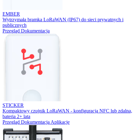
EMBER
Wytrzymała bramka LoRaWAN (IP67) do sieci prywatnych i
publicznych
Przegląd
Dokumentacja
STICKER
Kompaktowy czujnik LoRaWAN - konfiguracja NFC lub zdalna,
bateria 2+ lata
Przegląd
Dokumentacja
Aplikacje