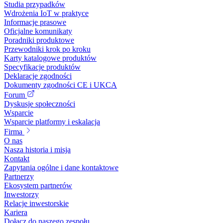
Studia przypadków
Wdrożenia IoT w praktyce
Informacje prasowe
Oficjalne komunikaty
Poradniki produktowe
Przewodniki krok po kroku
Karty katalogowe produktów
Specyfikacje produktów
Deklaracje zgodności
Dokumenty zgodności CE i UKCA
Forum
Dyskusje społeczności
Wsparcie
Wsparcie platformy i eskalacja
Firma
O nas
Nasza historia i misja
Kontakt
Zapytania ogólne i dane kontaktowe
Partnerzy
Ekosystem partnerów
Inwestorzy
Relacje inwestorskie
Kariera
Dołącz do naszego zespołu