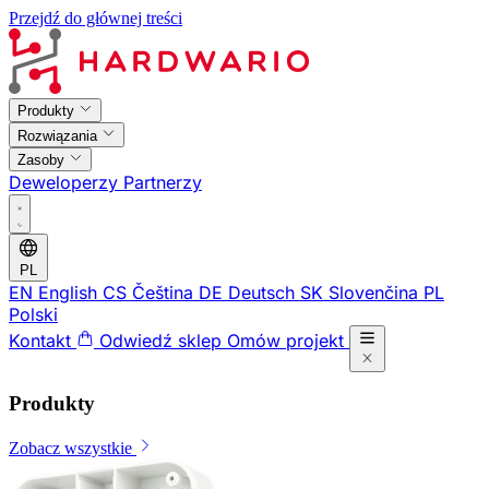
Przejdź do głównej treści
Produkty
Rozwiązania
Zasoby
Deweloperzy
Partnerzy
PL
EN
English
CS
Čeština
DE
Deutsch
SK
Slovenčina
PL
Polski
Kontakt
Odwiedź sklep
Omów projekt
Produkty
Zobacz wszystkie