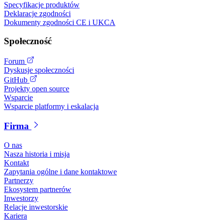
Specyfikacje produktów
Deklaracje zgodności
Dokumenty zgodności CE i UKCA
Społeczność
Forum
Dyskusje społeczności
GitHub
Projekty open source
Wsparcie
Wsparcie platformy i eskalacja
Firma
O nas
Nasza historia i misja
Kontakt
Zapytania ogólne i dane kontaktowe
Partnerzy
Ekosystem partnerów
Inwestorzy
Relacje inwestorskie
Kariera