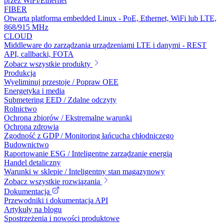
przez WiFi/Ethernet
FIBER
Otwarta platforma embedded Linux - PoE, Ethernet, WiFi lub LTE,
868/915 MHz
CLOUD
Middleware do zarządzania urządzeniami LTE i danymi - REST
API, callbacki, FOTA
Zobacz wszystkie produkty
Produkcja
Wyeliminuj przestoje / Popraw OEE
Energetyka i media
Submetering EED / Zdalne odczyty
Rolnictwo
Ochrona zbiorów / Ekstremalne warunki
Ochrona zdrowia
Zgodność z GDP / Monitoring łańcucha chłodniczego
Budownictwo
Raportowanie ESG / Inteligentne zarządzanie energią
Handel detaliczny
Warunki w sklepie / Inteligentny stan magazynowy
Zobacz wszystkie rozwiązania
Dokumentacja
Przewodniki i dokumentacja API
Artykuły na blogu
Spostrzeżenia i nowości produktowe