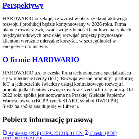
Perspektywy
HARDWARIO oczekuje, że wzrost w obszarze kontraktowego
rozwoju i produkcji będzie kontynuowany w 2026 roku. Firma
planuje również zwiększać swoje zdolności handlowe na rynkach
międzynarodowych oraz dalej rozwijać projekty przynoszące
klientom wyraźnie mierzalne korzyści, w szczególności w
energetyce i rolnictwie.
O firmie HARDWARIO
HARDWARIO a.s. to czeska firma technologiczna specjalizująca
się w internecie rzeczy (IoT). Rozwija własne produkty i platformę
IoT, a jednocześnie świadczy usługi kontraktowego rozwoju i
produkcji dla klientów zewnętrznych w Czechach i za granicą. Od
2022 roku spółka jest notowana na Praskiej Giełdzie Papierów
Wartościowych (BCPP, rynek START, symbol HWIO.PR).
Siedziba spółki znajduje się w Libercu.
Pobierz informację prasową
Angielski (PDF)
HPA.251219.01-EN
Czeski (PDF)
HPA.251219.01-CS