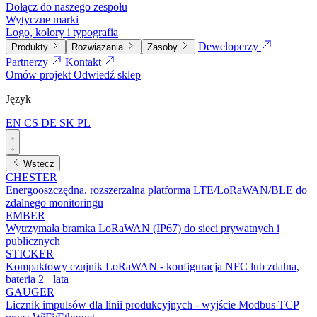
Dołącz do naszego zespołu
Wytyczne marki
Logo, kolory i typografia
Deweloperzy
Produkty
Rozwiązania
Zasoby
Partnerzy
Kontakt
Omów projekt
Odwiedź sklep
Język
EN
CS
DE
SK
PL
Wstecz
CHESTER
Energooszczędna, rozszerzalna platforma LTE/LoRaWAN/BLE do
zdalnego monitoringu
EMBER
Wytrzymała bramka LoRaWAN (IP67) do sieci prywatnych i
publicznych
STICKER
Kompaktowy czujnik LoRaWAN - konfiguracja NFC lub zdalna,
bateria 2+ lata
GAUGER
Licznik impulsów dla linii produkcyjnych - wyjście Modbus TCP