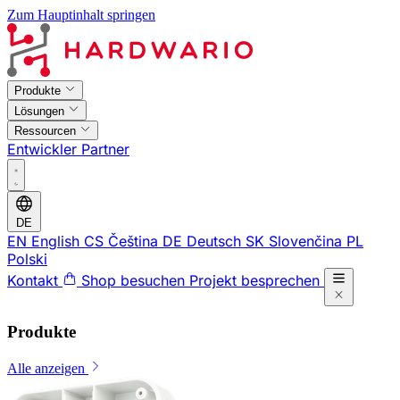
Zum Hauptinhalt springen
Produkte
Lösungen
Ressourcen
Entwickler
Partner
DE
EN
English
CS
Čeština
DE
Deutsch
SK
Slovenčina
PL
Polski
Kontakt
Shop besuchen
Projekt besprechen
Produkte
Alle anzeigen