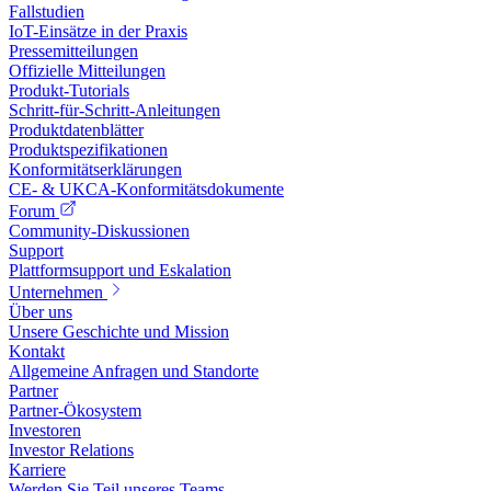
Fallstudien
IoT-Einsätze in der Praxis
Pressemitteilungen
Offizielle Mitteilungen
Produkt-Tutorials
Schritt-für-Schritt-Anleitungen
Produktdatenblätter
Produktspezifikationen
Konformitätserklärungen
CE- & UKCA-Konformitätsdokumente
Forum
Community-Diskussionen
Support
Plattformsupport und Eskalation
Unternehmen
Über uns
Unsere Geschichte und Mission
Kontakt
Allgemeine Anfragen und Standorte
Partner
Partner-Ökosystem
Investoren
Investor Relations
Karriere
Werden Sie Teil unseres Teams