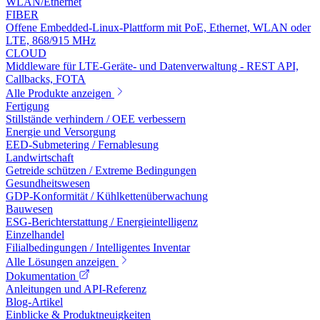
WLAN/Ethernet
FIBER
Offene Embedded-Linux-Plattform mit PoE, Ethernet, WLAN oder
LTE, 868/915 MHz
CLOUD
Middleware für LTE-Geräte- und Datenverwaltung - REST API,
Callbacks, FOTA
Alle Produkte anzeigen
Fertigung
Stillstände verhindern / OEE verbessern
Energie und Versorgung
EED-Submetering / Fernablesung
Landwirtschaft
Getreide schützen / Extreme Bedingungen
Gesundheitswesen
GDP-Konformität / Kühlkettenüberwachung
Bauwesen
ESG-Berichterstattung / Energieintelligenz
Einzelhandel
Filialbedingungen / Intelligentes Inventar
Alle Lösungen anzeigen
Dokumentation
Anleitungen und API-Referenz
Blog-Artikel
Einblicke & Produktneuigkeiten