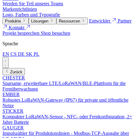
Werden Sie Teil unseres Teams
Markenrichtlinien
Logo, Farben und Typografie
Entwickler
Partner
Produkte
Lösungen
Ressourcen
Kontakt
Projekt besprechen
Shop besuchen
Sprache
EN
CS
DE
SK
PL
Zurück
CHESTER
Sparsame, erweiterbare LTE/LoRaWAN/BLE-Plattform für die
Fernüberwachung
EMBER
Robustes LoRaWAN-Gateway (IP67) für private und öffentliche
Netze
STICKER
Kompakter LoRaWAN-Sensor - NFC- oder Fernkonfiguration, 2+
Jahre Batterie
GAUGER
Impulszähler für Produktionslinien - Modbus-TCP-Ausgabe über