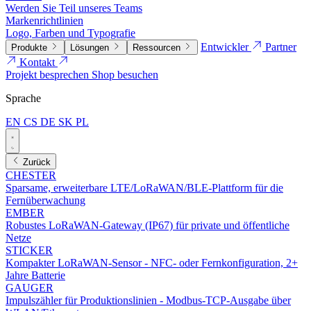
Werden Sie Teil unseres Teams
Markenrichtlinien
Logo, Farben und Typografie
Entwickler
Partner
Produkte
Lösungen
Ressourcen
Kontakt
Projekt besprechen
Shop besuchen
Sprache
EN
CS
DE
SK
PL
Zurück
CHESTER
Sparsame, erweiterbare LTE/LoRaWAN/BLE-Plattform für die
Fernüberwachung
EMBER
Robustes LoRaWAN-Gateway (IP67) für private und öffentliche
Netze
STICKER
Kompakter LoRaWAN-Sensor - NFC- oder Fernkonfiguration, 2+
Jahre Batterie
GAUGER
Impulszähler für Produktionslinien - Modbus-TCP-Ausgabe über