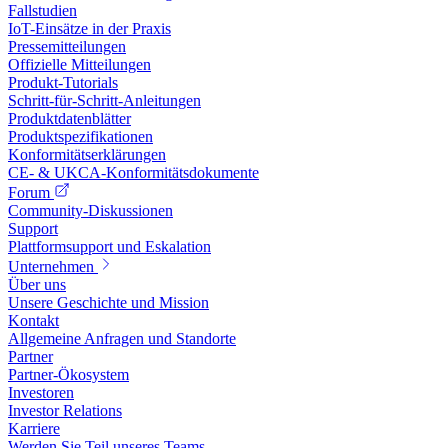
Fallstudien
IoT-Einsätze in der Praxis
Pressemitteilungen
Offizielle Mitteilungen
Produkt-Tutorials
Schritt-für-Schritt-Anleitungen
Produktdatenblätter
Produktspezifikationen
Konformitätserklärungen
CE- & UKCA-Konformitätsdokumente
Forum
Community-Diskussionen
Support
Plattformsupport und Eskalation
Unternehmen
Über uns
Unsere Geschichte und Mission
Kontakt
Allgemeine Anfragen und Standorte
Partner
Partner-Ökosystem
Investoren
Investor Relations
Karriere
Werden Sie Teil unseres Teams