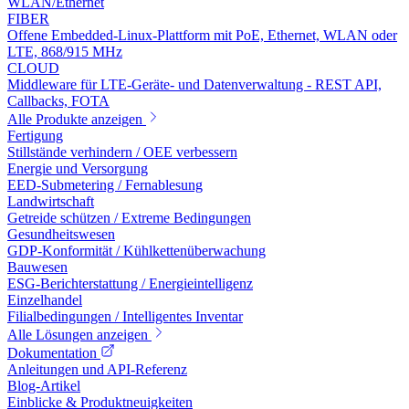
WLAN/Ethernet
FIBER
Offene Embedded-Linux-Plattform mit PoE, Ethernet, WLAN oder
LTE, 868/915 MHz
CLOUD
Middleware für LTE-Geräte- und Datenverwaltung - REST API,
Callbacks, FOTA
Alle Produkte anzeigen
Fertigung
Stillstände verhindern / OEE verbessern
Energie und Versorgung
EED-Submetering / Fernablesung
Landwirtschaft
Getreide schützen / Extreme Bedingungen
Gesundheitswesen
GDP-Konformität / Kühlkettenüberwachung
Bauwesen
ESG-Berichterstattung / Energieintelligenz
Einzelhandel
Filialbedingungen / Intelligentes Inventar
Alle Lösungen anzeigen
Dokumentation
Anleitungen und API-Referenz
Blog-Artikel
Einblicke & Produktneuigkeiten