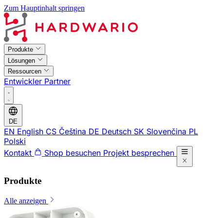
Zum Hauptinhalt springen
Produkte
Lösungen
Ressourcen
Entwickler
Partner
DE
EN
English
CS
Čeština
DE
Deutsch
SK
Slovenčina
PL
Polski
Kontakt
Shop besuchen
Projekt besprechen
Produkte
Alle anzeigen