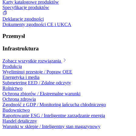
Karty katalogowe produktów
Specyfikacje produktów
Deklaracje zgodności
Dokumenty zgodności CE i UKCA
Przemysł
Infrastruktura
Zobacz wszystkie rozwiązania
Produkcja
Wyeliminuj przestoje / Popraw OEE
Energetyka i media
Submetering EED / Zdalne odczyty
Rolnictwo
Ochrona zbiorów / Ekstremalne warunki
Ochrona zdrowia
Zgodność z GDP / Monitoring łańcucha chłodniczego
Budownictwo
Raportowanie ESG / Inteligentne zarządzanie energią
Handel detaliczny
Warunki w sklepie / Inteligentny stan magazynowy