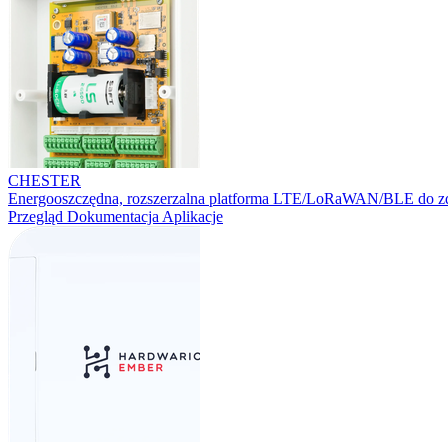
CHESTER
Energooszczędna, rozszerzalna platforma LTE/LoRaWAN/BLE do zd
Przegląd
Dokumentacja
Aplikacje