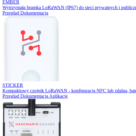
EMBER
Wytrzymała bramka LoRaWAN (IP67) do sieci prywatnych i publicz
Przegląd
Dokumentacja
STICKER
Kompaktowy czujnik LoRaWAN - konfiguracja NFC lub zdalna, bater
Przegląd
Dokumentacja
Aplikacje