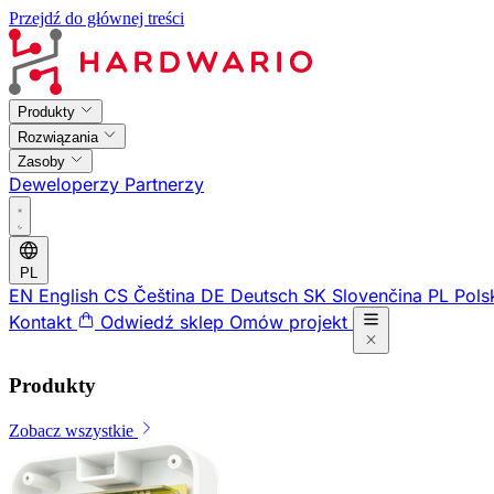
Przejdź do głównej treści
Produkty
Rozwiązania
Zasoby
Deweloperzy
Partnerzy
PL
EN
English
CS
Čeština
DE
Deutsch
SK
Slovenčina
PL
Pols
Kontakt
Odwiedź sklep
Omów projekt
Produkty
Zobacz wszystkie