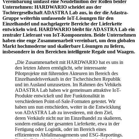
Vereinbarung umfasst eine Neudefinition der Rollen beider
Unternehmen: HARDWARIO scheidet aus der
Tochtergesellschaft ADASTRA Lab aus, in der die Adastra-
Gruppe weiterhin umfassende IoT-Lösungen für den
Einzelhandel und nachgelagerte Bereiche der Lieferkette
entwickeln wird. HARDWARIO bleibt für ADASTRA Lab ein
zentraler Lieferant von IoT-Komponenten. Beide Unternehmen
haben eine enge Zusammenarbeit vereinbart, um dem globalen
Markt hochmoderne und skalierbare Lösungen zu liefern,
insbesondere in den Bereichen intelligente Regale und Waagen.
„Die Zusammenarbeit mit HARDWARIO hat es uns in
den letzten Jahren ermöglicht, sehr interessante
Pilotprojekte mit führenden Akteuren im Bereich des
Einzelhandelsverkaufs in der Tschechischen Republik
und im Ausland umzusetzen. Im Rahmen des Vehikels
ADASTRA Lab haben wir gemeinsam attraktive IoT-
Produkte entwickelt und ihre Funktionalität in
verschiedenen Point-of-Sale-Formaten getestet. Wir
haben uns nun entschieden, weiter in die Entwicklung
von ADASTRA Lab zu investieren, mit dem Ziel,
deren Verkäufe nicht nur im Einzelhandel zu skalieren,
sondern entlang der gesamten Lieferkette, etwa in der
Fertigung oder Logistik, oder im Bereich eines
effizienteren Abfallmanagements und ESG-Reportings.