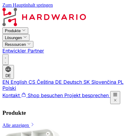
Zum Hauptinhalt springen
Produkte
Lösungen
Ressourcen
Entwickler
Partner
DE
EN
English
CS
Čeština
DE
Deutsch
SK
Slovenčina
PL
Polski
Kontakt
Shop besuchen
Projekt besprechen
Produkte
Alle anzeigen