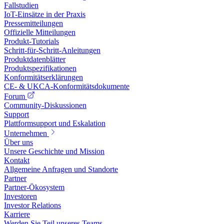
Fallstudien
IoT-Einsätze in der Praxis
Pressemitteilungen
Offizielle Mitteilungen
Produkt-Tutorials
Schritt-für-Schritt-Anleitungen
Produktdatenblätter
Produktspezifikationen
Konformitätserklärungen
CE- & UKCA-Konformitätsdokumente
Forum
Community-Diskussionen
Support
Plattformsupport und Eskalation
Unternehmen
Über uns
Unsere Geschichte und Mission
Kontakt
Allgemeine Anfragen und Standorte
Partner
Partner-Ökosystem
Investoren
Investor Relations
Karriere
Werden Sie Teil unseres Teams