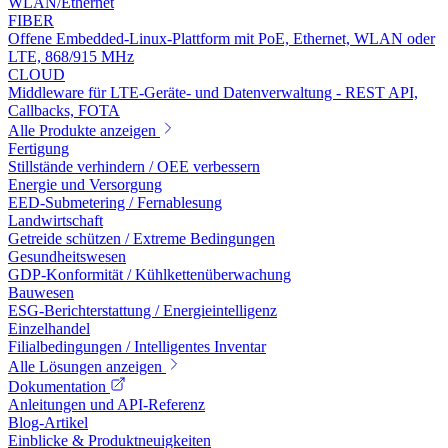
WLAN/Ethernet
FIBER
Offene Embedded-Linux-Plattform mit PoE, Ethernet, WLAN oder
LTE, 868/915 MHz
CLOUD
Middleware für LTE-Geräte- und Datenverwaltung - REST API,
Callbacks, FOTA
Alle Produkte anzeigen
Fertigung
Stillstände verhindern / OEE verbessern
Energie und Versorgung
EED-Submetering / Fernablesung
Landwirtschaft
Getreide schützen / Extreme Bedingungen
Gesundheitswesen
GDP-Konformität / Kühlkettenüberwachung
Bauwesen
ESG-Berichterstattung / Energieintelligenz
Einzelhandel
Filialbedingungen / Intelligentes Inventar
Alle Lösungen anzeigen
Dokumentation
Anleitungen und API-Referenz
Blog-Artikel
Einblicke & Produktneuigkeiten