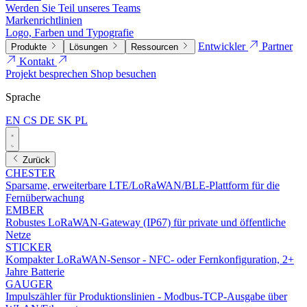
Werden Sie Teil unseres Teams
Markenrichtlinien
Logo, Farben und Typografie
Entwickler
Partner
Produkte
Lösungen
Ressourcen
Kontakt
Projekt besprechen
Shop besuchen
Sprache
EN
CS
DE
SK
PL
Zurück
CHESTER
Sparsame, erweiterbare LTE/LoRaWAN/BLE-Plattform für die
Fernüberwachung
EMBER
Robustes LoRaWAN-Gateway (IP67) für private und öffentliche
Netze
STICKER
Kompakter LoRaWAN-Sensor - NFC- oder Fernkonfiguration, 2+
Jahre Batterie
GAUGER
Impulszähler für Produktionslinien - Modbus-TCP-Ausgabe über