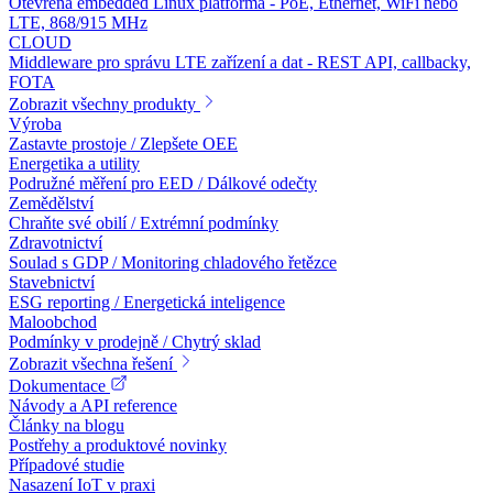
Otevřená embedded Linux platforma - PoE, Ethernet, WiFi nebo
LTE, 868/915 MHz
CLOUD
Middleware pro správu LTE zařízení a dat - REST API, callbacky,
FOTA
Zobrazit všechny produkty
Výroba
Zastavte prostoje / Zlepšete OEE
Energetika a utility
Podružné měření pro EED / Dálkové odečty
Zemědělství
Chraňte své obilí / Extrémní podmínky
Zdravotnictví
Soulad s GDP / Monitoring chladového řetězce
Stavebnictví
ESG reporting / Energetická inteligence
Maloobchod
Podmínky v prodejně / Chytrý sklad
Zobrazit všechna řešení
Dokumentace
Návody a API reference
Články na blogu
Postřehy a produktové novinky
Případové studie
Nasazení IoT v praxi