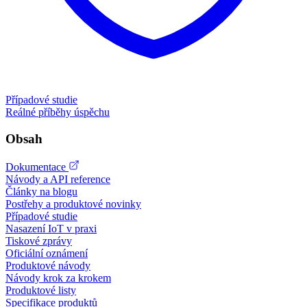
Případové studie
Reálné příběhy úspěchu
Obsah
Dokumentace
Návody a API reference
Články na blogu
Postřehy a produktové novinky
Případové studie
Nasazení IoT v praxi
Tiskové zprávy
Oficiální oznámení
Produktové návody
Návody krok za krokem
Produktové listy
Specifikace produktů