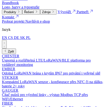
Brandbook
Logo, barvy a typografie
Vývojáři
Partneři
Produkty
Řešení
Zdroje
Kontakt
Probrat projekt
Navštívit e-shop
Jazyk
EN
CS
DE
SK
PL
Zpět
CHESTER
Úsporná a rozšiřitelná LTE/LoRaWAN/BLE platforma pro
vzdálený monitoring
EMBER
Odolná LoRaWAN brána s krytím IP67 pro privátní i veřejné sítě
STICKER
Kompaktní LoRaWAN senzor - konfigurace přes NFC či na dálku,
baterie 2+ roky
GAUGER
Čítač pulzů pro výrobní linky - výstup Modbus TCP přes
WiFi/Ethernet
FIBER