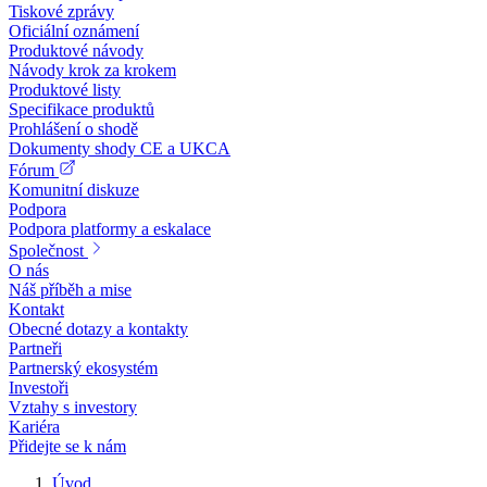
Tiskové zprávy
Oficiální oznámení
Produktové návody
Návody krok za krokem
Produktové listy
Specifikace produktů
Prohlášení o shodě
Dokumenty shody CE a UKCA
Fórum
Komunitní diskuze
Podpora
Podpora platformy a eskalace
Společnost
O nás
Náš příběh a mise
Kontakt
Obecné dotazy a kontakty
Partneři
Partnerský ekosystém
Investoři
Vztahy s investory
Kariéra
Přidejte se k nám
Úvod