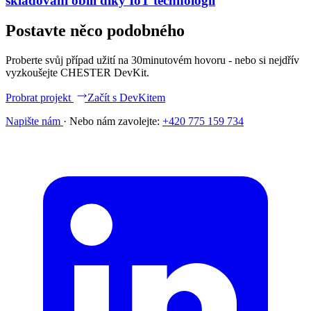
skladování obilí díky IoT technologii
Postavte něco podobného
Proberte svůj případ užití na 30minutovém hovoru - nebo si nejdřív
vyzkoušejte CHESTER DevKit.
Probrat projekt
Začít s DevKitem
Napište nám
·
Nebo nám zavolejte:
+420 775 159 734