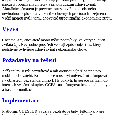
množství používaných léčiv a přitom udržují zdraví zvířat.
Aktuálním tématem je prevence stresu zvířat způsobeného
nevhodnou teplotou a vlhkostí v chovných prostorách - zejména
v létě mohou kvůli tomu chovatelé utrpět značné ekonomické ztráty.
Výzva
Chceme, aby chovatelé mohli měřit podmínky, ve kterých jejich
zvířata žijí. Nevhodné prostředí ve stáji způsobuje stres, který
negativně ovlivňuje zdraví zvířat i ekonomiku chovu.
Požadavky na řešení
Zařízení musí být bezdrátové a mít dlouhou výdrž baterie pro
mobilitu chovatelů. Komunikace musí být univerzální a fungovat
i v oblastech bez standardního LTE pokrytí. Integrace zařízení do
interních systémů skupiny CCPA musí fungovat bez ohledu na typ
a trasu komunikace.
Implementace
Platforma CHESTER využívá bezdrátové tagy Teltonika, které