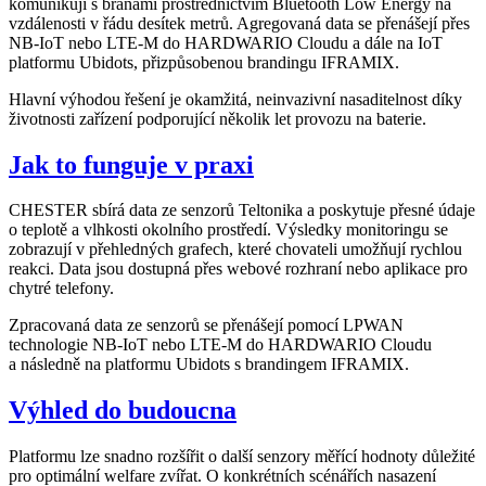
komunikují s branami prostřednictvím Bluetooth Low Energy na
vzdálenosti v řádu desítek metrů. Agregovaná data se přenášejí přes
NB-IoT nebo LTE-M do HARDWARIO Cloudu a dále na IoT
platformu Ubidots, přizpůsobenou brandingu IFRAMIX.
Hlavní výhodou řešení je okamžitá, neinvazivní nasaditelnost díky
životnosti zařízení podporující několik let provozu na baterie.
Jak to funguje v praxi
CHESTER sbírá data ze senzorů Teltonika a poskytuje přesné údaje
o teplotě a vlhkosti okolního prostředí. Výsledky monitoringu se
zobrazují v přehledných grafech, které chovateli umožňují rychlou
reakci. Data jsou dostupná přes webové rozhraní nebo aplikace pro
chytré telefony.
Zpracovaná data ze senzorů se přenášejí pomocí LPWAN
technologie NB-IoT nebo LTE-M do HARDWARIO Cloudu
a následně na platformu Ubidots s brandingem IFRAMIX.
Výhled do budoucna
Platformu lze snadno rozšířit o další senzory měřící hodnoty důležité
pro optimální welfare zvířat. O konkrétních scénářích nasazení