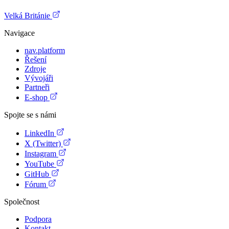
Velká Británie
Navigace
nav.platform
Řešení
Zdroje
Vývojáři
Partneři
E-shop
Spojte se s námi
LinkedIn
X (Twitter)
Instagram
YouTube
GitHub
Fórum
Společnost
Podpora
Kontakt