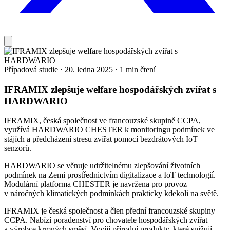
Případová studie
·
20. ledna 2025
·
1 min čtení
IFRAMIX zlepšuje welfare hospodářských zvířat s
HARDWARIO
IFRAMIX, česká společnost ve francouzské skupině CCPA,
využívá HARDWARIO CHESTER k monitoringu podmínek ve
stájích a předcházení stresu zvířat pomocí bezdrátových IoT
senzorů.
HARDWARIO se věnuje udržitelnému zlepšování životních
podmínek na Zemi prostřednictvím digitalizace a IoT technologií.
Modulární platforma CHESTER je navržena pro provoz
v náročných klimatických podmínkách prakticky kdekoli na světě.
IFRAMIX je česká společnost a člen přední francouzské skupiny
CCPA. Nabízí poradenství pro chovatele hospodářských zvířat
a výrobce krmných směsí. Vyvíjí přírodní produkty, které snižují