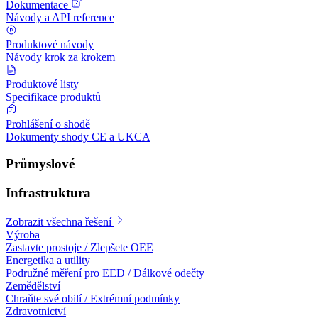
Dokumentace
Návody a API reference
Produktové návody
Návody krok za krokem
Produktové listy
Specifikace produktů
Prohlášení o shodě
Dokumenty shody CE a UKCA
Průmyslové
Infrastruktura
Zobrazit všechna řešení
Výroba
Zastavte prostoje / Zlepšete OEE
Energetika a utility
Podružné měření pro EED / Dálkové odečty
Zemědělství
Chraňte své obilí / Extrémní podmínky
Zdravotnictví