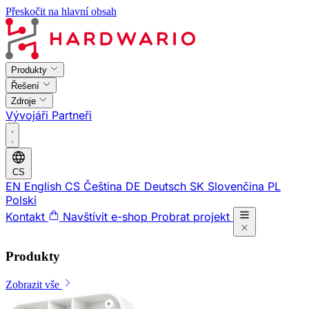
Přeskočit na hlavní obsah
Produkty
Řešení
Zdroje
Vývojáři
Partneři
CS
EN
English
CS
Čeština
DE
Deutsch
SK
Slovenčina
PL
Polski
Kontakt
Navštívit e-shop
Probrat projekt
Produkty
Zobrazit vše