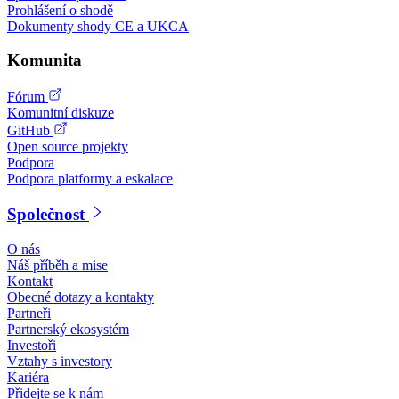
Prohlášení o shodě
Dokumenty shody CE a UKCA
Komunita
Fórum
Komunitní diskuze
GitHub
Open source projekty
Podpora
Podpora platformy a eskalace
Společnost
O nás
Náš příběh a mise
Kontakt
Obecné dotazy a kontakty
Partneři
Partnerský ekosystém
Investoři
Vztahy s investory
Kariéra
Přidejte se k nám