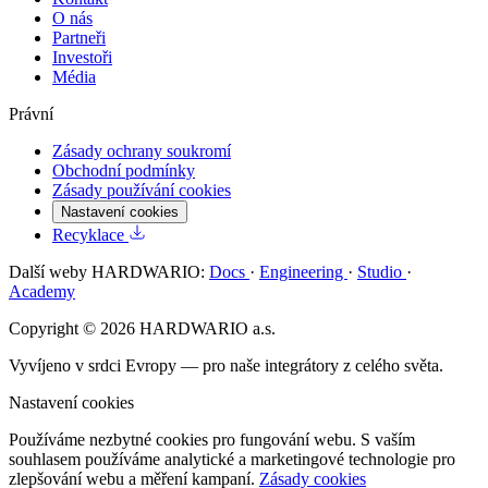
O nás
Partneři
Investoři
Média
Právní
Zásady ochrany soukromí
Obchodní podmínky
Zásady používání cookies
Nastavení cookies
Recyklace
Další weby HARDWARIO:
Docs
·
Engineering
·
Studio
·
Academy
Copyright © 2026 HARDWARIO a.s.
Vyvíjeno v srdci Evropy — pro naše integrátory z celého světa.
Nastavení cookies
Používáme nezbytné cookies pro fungování webu. S vaším
souhlasem používáme analytické a marketingové technologie pro
zlepšování webu a měření kampaní.
Zásady cookies